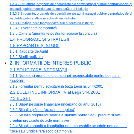
1.3.3.2 Structurile, organele de specialitate ale administrației publice centrale/locale și
instituțiile publice coordonate de conducătorul instituției
1.3.3.3 Structurile, organele de specialitate ale administrației publice centrale/locale și
instituțiile publice aflate în subordinea instituției
1.3.3.4 Unitățile care funcționează sub autoritatea instituției
1.3.4 Guvernanță corporativă
1.3.5 Carieră (anunțurile posturilor scoase la concurs)
1.4 PROGRAME ȘI STRATEGII
1.5 RAPOARTE ȘI STUDII
1.5.1 Rapoarte de Audit
1.5.2 Studii realizate
2. INFORMAȚII DE INTERES PUBLIC
2.1 SOLICITARE INFORMAȚII
2.1.1 Numele și prenumele persoanei responsabile pentru Legea nr.
544/2001
2.1.2 Formular pentru solicitare în baza Legii nr. 544/2001
2.2 BULETINUL INFORMATIV al Legii 544/2001
2.3 BUGET
2.3.1 Buget pe surse financiare (începând cu anul 2015)
2.3.2 Situația plăților (execuția bugetară)
2.3.3 Situația drepturilor salariale stabilite potrivit legii, precum și alte
drepturi prevăzute de acte normative
2.3.4 Situația anuală a finanțărilor nerambursabile acordate persoanelor
fizice sau juridice fără scop patrimonial