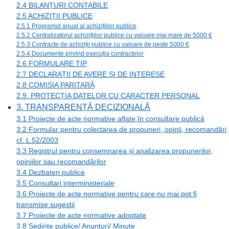
2.4 BILANȚURI CONTABILE
2.5 ACHIZIȚII PUBLICE
2.5.1 Programul anual al achizițiilor publice
2.5.2 Centralizatorul achizițiilor publice cu valoare mai mare de 5000 €
2.5.3 Contracte de achiziții publice cu valoare de peste 5000 €
2.5.4 Documente privind execuția contractelor
2.6 FORMULARE TIP
2.7 DECLARAȚII DE AVERE ȘI DE INTERESE
2.8 COMISIA PARITARĂ
2.9. PROTECȚIA DATELOR CU CARACTER PERSONAL
3. TRANSPARENȚĂ DECIZIONALĂ
3.1 Proiecte de acte normative aflate în consultare publică
3.2 Formular pentru colectarea de propuneri, opinii, recomandări
cf. L 52/2003
3.3 Registrul pentru consemnarea și analizarea propunerilor,
opiniilor sau recomandărilor
3.4 Dezbateri publice
3.5 Consultari interministeriale
3.6 Proiecte de acte normative pentru care nu mai pot fi
transmise sugestii
3.7 Proiecte de acte normative adoptate
3.8 Ședințe publice/ Anunțuri/ Minute