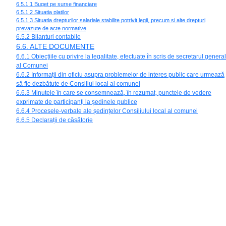
6.5.1.1 Buget pe surse financiare
6.5.1.2 Situatia platilor
6.5.1.3 Situatia drepturilor salariale stabilite potrivit legii, precum si alte drepturi
prevazute de acte normative
6.5.2 Bilanturi contabile
6.6. ALTE DOCUMENTE
6.6.1 Obiecțiile cu privire la legalitate, efectuate în scris de secretarul general
al Comunei
6.6.2 Informații din oficiu asupra problemelor de interes public care urmează
să fie dezbătute de Consiliul local al comunei
6.6.3 Minutele în care se consemnează, în rezumat, punctele de vedere
exprimate de participanți la ședinele publice
6.6.4 Procesele-verbale ale ședințelor Consiliului local al comunei
6.6.5 Declarații de căsătorie