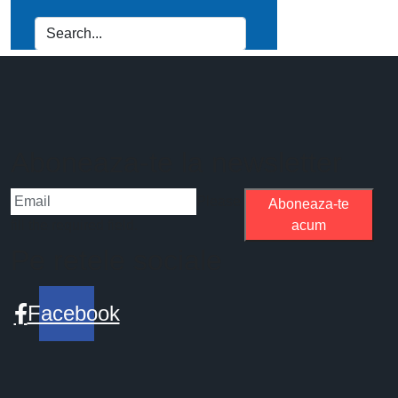
Aboneaza-te la newsletter
Please
Aboneaza-te
fill the required field.
acum
Pe retele sociale
Facebook