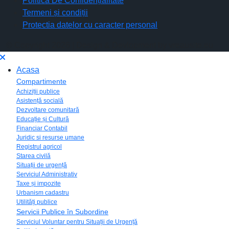
Politica De Confidențialitate
Termeni și condiții
Protectia datelor cu caracter personal
© Copyright 2026 | Design & Devlopment by vreausite.eu
Acasa
Compartimente
Achiziții publice
Asistență socială
Dezvoltare comunitară
Educație și Cultură
Financiar Contabil
Juridic si resurse umane
Registrul agricol
Starea civilă
Situații de urgență
Serviciul Administrativ
Taxe și impozite
Urbanism cadastru
Utilități publice
Servicii Publice în Subordine
Serviciul Voluntar pentru Situații de Urgență