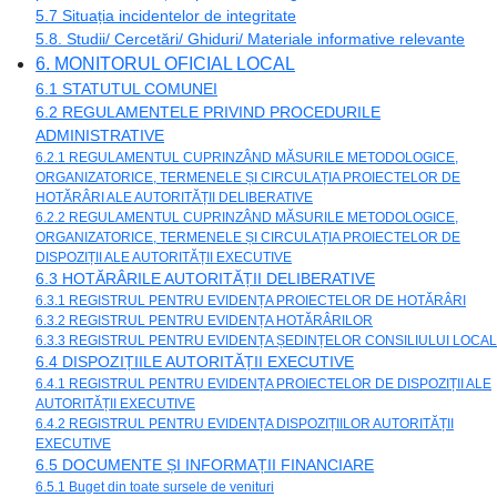
5.7 Situația incidentelor de integritate
5.8. Studii/ Cercetări/ Ghiduri/ Materiale informative relevante
6. MONITORUL OFICIAL LOCAL
6.1 STATUTUL COMUNEI
6.2 REGULAMENTELE PRIVIND PROCEDURILE
ADMINISTRATIVE
6.2.1 REGULAMENTUL CUPRINZÂND MĂSURILE METODOLOGICE,
ORGANIZATORICE, TERMENELE ȘI CIRCULAȚIA PROIECTELOR DE
HOTĂRÂRI ALE AUTORITĂȚII DELIBERATIVE
6.2.2 REGULAMENTUL CUPRINZÂND MĂSURILE METODOLOGICE,
ORGANIZATORICE, TERMENELE ȘI CIRCULAȚIA PROIECTELOR DE
DISPOZIȚII ALE AUTORITĂȚII EXECUTIVE
6.3 HOTĂRÂRILE AUTORITĂȚII DELIBERATIVE
6.3.1 REGISTRUL PENTRU EVIDENȚA PROIECTELOR DE HOTĂRÂRI
6.3.2 REGISTRUL PENTRU EVIDENȚA HOTĂRÂRILOR
6.3.3 REGISTRUL PENTRU EVIDENȚA ȘEDINȚELOR CONSILIULUI LOCAL
6.4 DISPOZIȚIILE AUTORITĂȚII EXECUTIVE
6.4.1 REGISTRUL PENTRU EVIDENȚA PROIECTELOR DE DISPOZIȚII ALE
AUTORITĂȚII EXECUTIVE
6.4.2 REGISTRUL PENTRU EVIDENȚA DISPOZIȚIILOR AUTORITĂȚII
EXECUTIVE
6.5 DOCUMENTE ȘI INFORMAȚII FINANCIARE
6.5.1 Buget din toate sursele de venituri