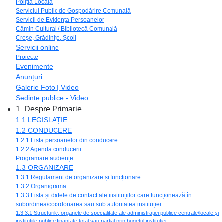
Poliția Locală
Serviciul Public de Gospodărire Comunală
Servicii de Evidența Persoanelor
Cămin Cultural / Bibliotecă Comunală
Creșe, Grădinițe, Școli
Servicii online
Proiecte
Evenimente
Anunțuri
Galerie Foto | Video
Sedinte publice - Video
1. Despre Primarie
1.1 LEGISLAȚIE
1.2 CONDUCERE
1.2.1 Lista persoanelor din conducere
1.2.2 Agenda conducerii
Programare audiențe
1.3 ORGANIZARE
1.3.1 Regulament de organizare și funcționare
1.3.2 Organigrama
1.3.3 Lista și datele de contact ale instituțiilor care funcționează în
subordinea/coordonarea sau sub autoritatea instituției
1.3.3.1 Structurile, organele de specialitate ale administrației publice centrale/locale și
instituțiile publice finanțate total sau parțial prin bugetul instituției