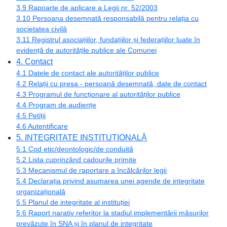
3.9 Rapoarte de aplicare a Legii nr. 52/2003
3.10 Persoana desemnată responsabilă pentru relația cu
societatea civilă
3.11 Registrul asociațiilor, fundațiilor și federațiilor luate în
evidență de autoritățile publice ale Comunei
4. Contact
4.1 Datele de contact ale autorităților publice
4.2 Relații cu presa - persoană desemnată, date de contact
4.3 Programul de funcționare al autorităților publice
4.4 Program de audiențe
4.5 Petiții
4.6 Autentificare
5. INTEGRITATE INSTITUȚIONALĂ
5.1 Cod etic/deontologic/de conduită
5.2 Lista cuprinzând cadourile primite
5.3 Mecanismul de raportare a încălcărilor legii
5.4 Declarația privind asumarea unei agende de integritate
organizațională
5.5 Planul de integritate al instituției
5.6 Raport narativ referitor la stadiul implementării măsurilor
prevăzute în SNA și în planul de integritate