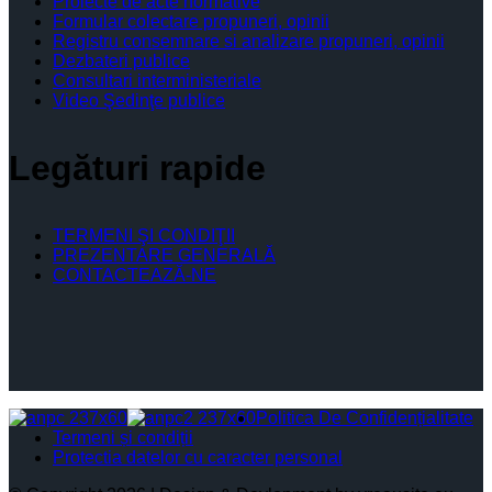
Proiecte de acte normative
Formular colectare propuneri, opinii
Registru consemnare si analizare propuneri, opinii
Dezbateri publice
Consultari interministeriale
Video Şedinţe publice
Legături rapide
TERMENI ŞI CONDIŢII
PREZENTARE GENERALĂ
CONTACTEAZĂ-NE
Politica De Confidențialitate
Termeni și condiții
Protectia datelor cu caracter personal