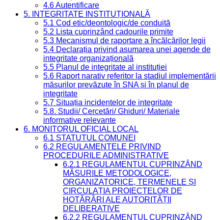
4.6 Autentificare
5. INTEGRITATE INSTITUȚIONALĂ
5.1 Cod etic/deontologic/de conduită
5.2 Lista cuprinzând cadourile primite
5.3 Mecanismul de raportare a încălcărilor legii
5.4 Declarația privind asumarea unei agende de
integritate organizațională
5.5 Planul de integritate al instituției
5.6 Raport narativ referitor la stadiul implementării
măsurilor prevăzute în SNA și în planul de
integritate
5.7 Situația incidentelor de integritate
5.8. Studii/ Cercetări/ Ghiduri/ Materiale
informative relevante
6. MONITORUL OFICIAL LOCAL
6.1 STATUTUL COMUNEI
6.2 REGULAMENTELE PRIVIND
PROCEDURILE ADMINISTRATIVE
6.2.1 REGULAMENTUL CUPRINZÂND
MĂSURILE METODOLOGICE,
ORGANIZATORICE, TERMENELE ȘI
CIRCULAȚIA PROIECTELOR DE
HOTĂRÂRI ALE AUTORITĂȚII
DELIBERATIVE
6.2.2 REGULAMENTUL CUPRINZÂND