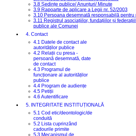
3.8 Ședințe publice/ Anunțuri/ Minute
3.9 Rapoarte de aplicare a Legii nr. 52/2003
3.10 Persoana desemnată responsabilă pentru re
3.11 Registrul asociațiilor, fundațiilor și federații
publice ale Comunei
4. Contact
4.1 Datele de contact ale
autorităților publice
4.2 Relații cu presa -
persoană desemnată, date
de contact
4.3 Programul de
funcționare al autorităților
publice
4.4 Program de audiențe
4.5 Petiții
4.6 Autentificare
5. INTEGRITATE INSTITUȚIONALĂ
5.1 Cod etic/deontologic/de
conduită
5.2 Lista cuprinzând
cadourile primite
5.3 Mecanismul de