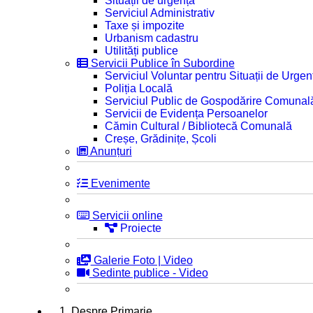
Situații de urgență
Serviciul Administrativ
Taxe și impozite
Urbanism cadastru
Utilități publice
Servicii Publice în Subordine
Serviciul Voluntar pentru Situații de Urgen
Poliția Locală
Serviciul Public de Gospodărire Comunal
Servicii de Evidența Persoanelor
Cămin Cultural / Bibliotecă Comunală
Creșe, Grădinițe, Școli
Anunțuri
Evenimente
Servicii online
Proiecte
Galerie Foto | Video
Sedinte publice - Video
1. Despre Primarie