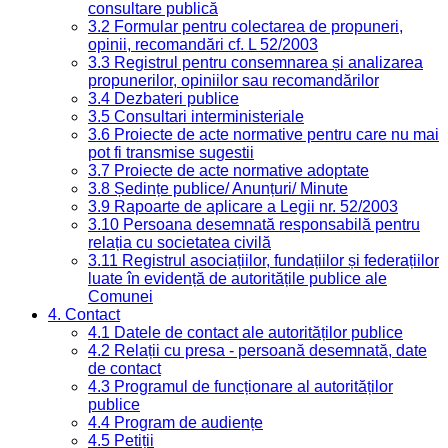
consultare publică
3.2 Formular pentru colectarea de propuneri,
opinii, recomandări cf. L 52/2003
3.3 Registrul pentru consemnarea și analizarea
propunerilor, opiniilor sau recomandărilor
3.4 Dezbateri publice
3.5 Consultari interministeriale
3.6 Proiecte de acte normative pentru care nu mai
pot fi transmise sugestii
3.7 Proiecte de acte normative adoptate
3.8 Ședințe publice/ Anunțuri/ Minute
3.9 Rapoarte de aplicare a Legii nr. 52/2003
3.10 Persoana desemnată responsabilă pentru
relația cu societatea civilă
3.11 Registrul asociațiilor, fundațiilor și federațiilor
luate în evidență de autoritățile publice ale
Comunei
4. Contact
4.1 Datele de contact ale autorităților publice
4.2 Relații cu presa - persoană desemnată, date
de contact
4.3 Programul de funcționare al autorităților
publice
4.4 Program de audiențe
4.5 Petiții