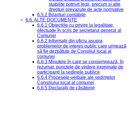
stabilite potrivit legii, precum si alte
drepturi prevazute de acte normative
6.5.2 Bilanturi contabile
6.6. ALTE DOCUMENTE
6.6.1 Obiecțiile cu privire la legalitate,
efectuate în scris de secretarul general al
Comunei
6.6.2 Informații din oficiu asupra
problemelor de interes public care urmează
să fie dezbătute de Consiliul local al
comunei
6.6.3 Minutele în care se consemnează, în
rezumat, punctele de vedere exprimate de
participanți la ședinele publice
6.6.4 Procesele-verbale ale ședințelor
Consiliului local al comunei
6.6.5 Declarații de căsătorie