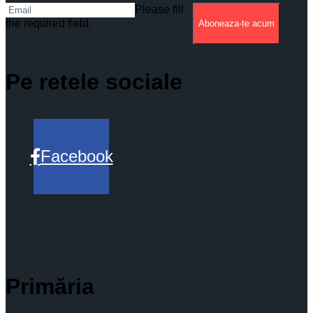
Please fill
the required field.
Aboneaza-te acum
Pe retele sociale
Facebook
Primăria