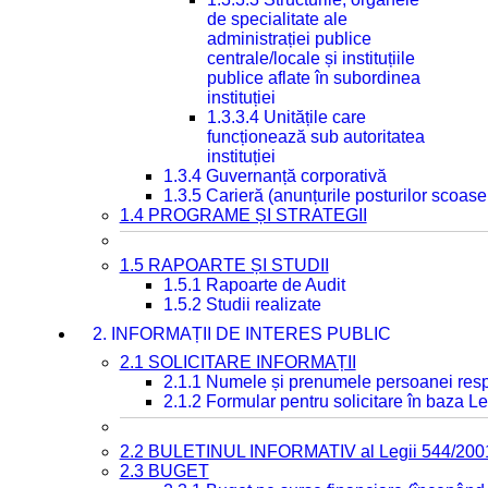
de specialitate ale
administrației publice
centrale/locale și instituțiile
publice aflate în subordinea
instituției
1.3.3.4 Unitățile care
funcționează sub autoritatea
instituției
1.3.4 Guvernanță corporativă
1.3.5 Carieră (anunțurile posturilor scoase
1.4 PROGRAME ȘI STRATEGII
1.5 RAPOARTE ȘI STUDII
1.5.1 Rapoarte de Audit
1.5.2 Studii realizate
2. INFORMAȚII DE INTERES PUBLIC
2.1 SOLICITARE INFORMAȚII
2.1.1 Numele și prenumele persoanei resp
2.1.2 Formular pentru solicitare în baza Le
2.2 BULETINUL INFORMATIV al Legii 544/200
2.3 BUGET