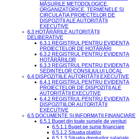
MĂSURILE METODOLOGICE,
ORGANIZATORICE, TERMENELE ȘI
CIRCULAȚIA PROIECTELOR DE
DISPOZIȚII ALE AUTORITĂȚII
EXECUTIVE
6.3 HOTĂRÂRILE AUTORITĂȚII
DELIBERATIVE
6.3.1 REGISTRUL PENTRU EVIDENȚA
PROIECTELOR DE HOTĂRÂRI
6.3.2 REGISTRUL PENTRU EVIDENȚA
HOTĂRÂRILOR
6.3.3 REGISTRUL PENTRU EVIDENȚA
ȘEDINȚELOR CONSILIULUI LOCAL
6.4 DISPOZIȚIILE AUTORITĂȚII EXECUTIVE
6.4.1 REGISTRUL PENTRU EVIDENȚA
PROIECTELOR DE DISPOZIȚII ALE
AUTORITĂȚII EXECUTIVE
6.4.2 REGISTRUL PENTRU EVIDENȚA
DISPOZIȚIILOR AUTORITĂȚII
EXECUTIVE
6.5 DOCUMENTE ȘI INFORMAȚII FINANCIARE
6.5.1 Buget din toate sursele de venituri
6.5.1.1 Buget pe surse financiare
6.5.1.2 Situatia platilor
6.5.1.3 Situatia drepturilor salariale