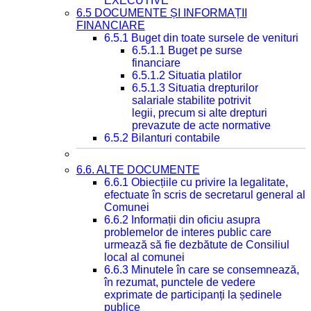
EXECUTIVE
6.5 DOCUMENTE ȘI INFORMAȚII
FINANCIARE
6.5.1 Buget din toate sursele de venituri
6.5.1.1 Buget pe surse
financiare
6.5.1.2 Situatia platilor
6.5.1.3 Situatia drepturilor
salariale stabilite potrivit
legii, precum si alte drepturi
prevazute de acte normative
6.5.2 Bilanturi contabile
6.6. ALTE DOCUMENTE
6.6.1 Obiecțiile cu privire la legalitate,
efectuate în scris de secretarul general al
Comunei
6.6.2 Informații din oficiu asupra
problemelor de interes public care
urmează să fie dezbătute de Consiliul
local al comunei
6.6.3 Minutele în care se consemnează,
în rezumat, punctele de vedere
exprimate de participanți la ședinele
publice