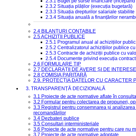
2.3.1 Buget pe surse financiare (începând
2.3.2 Situația plăților (execuția bugetară)
2.3.3 Situația drepturilor salariale stabilit
2.3.4 Situația anuală a finanțărilor neramb
2.4 BILANȚURI CONTABILE
2.5 ACHIZIȚII PUBLICE
2.5.1 Programul anual al achizițiilor publi
2.5.2 Centralizatorul achizițiilor publice 
2.5.3 Contracte de achiziții publice cu va
2.5.4 Documente privind execuția contract
2.6 FORMULARE TIP
2.7 DECLARAȚII DE AVERE ȘI DE INTERES
2.8 COMISIA PARITARĂ
2.9. PROTECȚIA DATELOR CU CARACTER
3. TRANSPARENȚĂ DECIZIONALĂ
3.1 Proiecte de acte normative aflate în consult
3.2 Formular pentru colectarea de propuneri, opi
3.3 Registrul pentru consemnarea și analizarea p
recomandărilor
3.4 Dezbateri publice
3.5 Consultari interministeriale
3.6 Proiecte de acte normative pentru care nu ma
3.7 Proiecte de acte normative adoptate