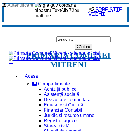
Autentificare
spre site
vechi
PRIMĂRIA COMUNEI
MITRENI
Acasa
Compartimente
Achiziții publice
Asistență socială
Dezvoltare comunitară
Educație și Cultură
Financiar Contabil
Juridic si resurse umane
Registrul agricol
Starea civilă