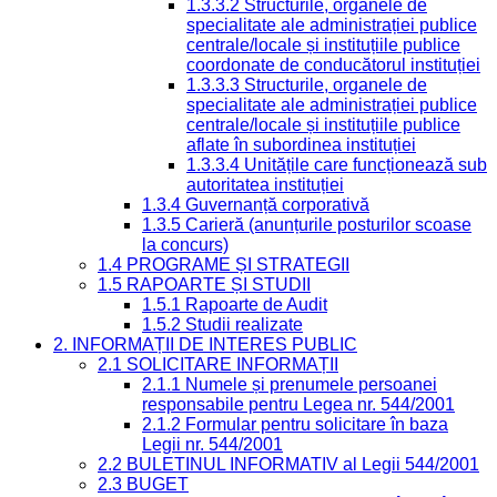
1.3.3.2 Structurile, organele de
specialitate ale administrației publice
centrale/locale și instituțiile publice
coordonate de conducătorul instituției
1.3.3.3 Structurile, organele de
specialitate ale administrației publice
centrale/locale și instituțiile publice
aflate în subordinea instituției
1.3.3.4 Unitățile care funcționează sub
autoritatea instituției
1.3.4 Guvernanță corporativă
1.3.5 Carieră (anunțurile posturilor scoase
la concurs)
1.4 PROGRAME ȘI STRATEGII
1.5 RAPOARTE ȘI STUDII
1.5.1 Rapoarte de Audit
1.5.2 Studii realizate
2. INFORMAȚII DE INTERES PUBLIC
2.1 SOLICITARE INFORMAȚII
2.1.1 Numele și prenumele persoanei
responsabile pentru Legea nr. 544/2001
2.1.2 Formular pentru solicitare în baza
Legii nr. 544/2001
2.2 BULETINUL INFORMATIV al Legii 544/2001
2.3 BUGET