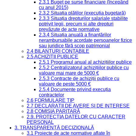
2.3.1 Buget pe surse financiare (începând
cu anul 2015)
2.3.2 Situația plăților (execuția bugetară)
2.3.3 Situația drepturilor salariale stabilite
potrivit legii, precum și alte drepturi
prevăzute de acte normative
2.3.4 Situația anuală a finanțărilor
nerambursabile acordate persoanelor fizice
sau juridice fără scop patrimonial
2.4 BILANȚURI CONTABILE
2.5 ACHIZIȚII PUBLICE
2.5.1 Programul anual al achizițiilor publice
2.5.2 Centralizatorul achizițiilor publice cu
valoare mai mare de 5000 €
2.5.3 Contracte de achiziții publice cu
valoare de peste 5000 €
2.5.4 Documente privind execuția
contractelor
2.6 FORMULARE TIP
2.7 DECLARAȚII DE AVERE ȘI DE INTERESE
2.8 COMISIA PARITARĂ
2.9. PROTECȚIA DATELOR CU CARACTER
PERSONAL
3. TRANSPARENȚĂ DECIZIONALĂ
3.1 Proiecte de acte normative aflate în