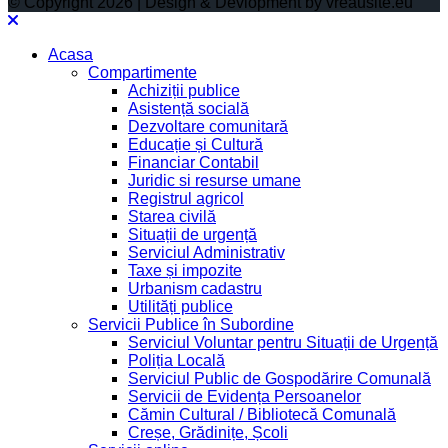
© Copyright 2026 | Design & Devlopment by vreausite.eu
Acasa
Compartimente
Achiziții publice
Asistență socială
Dezvoltare comunitară
Educație și Cultură
Financiar Contabil
Juridic si resurse umane
Registrul agricol
Starea civilă
Situații de urgență
Serviciul Administrativ
Taxe și impozite
Urbanism cadastru
Utilități publice
Servicii Publice în Subordine
Serviciul Voluntar pentru Situații de Urgență
Poliția Locală
Serviciul Public de Gospodărire Comunală
Servicii de Evidența Persoanelor
Cămin Cultural / Bibliotecă Comunală
Creșe, Grădinițe, Școli