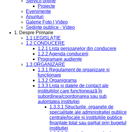
Servicii online
Proiecte
Evenimente
Anunțuri
Galerie Foto | Video
Sedinte publice - Video
1. Despre Primarie
1.1 LEGISLAȚIE
1.2 CONDUCERE
1.2.1 Lista persoanelor din conducere
1.2.2 Agenda conducerii
Programare audiențe
1.3 ORGANIZARE
1.3.1 Regulament de organizare și
funcționare
1.3.2 Organigrama
1.3.3 Lista și datele de contact ale
instituțiilor care funcționează în
subordinea/coordonarea sau sub
autoritatea instituției
1.3.3.1 Structurile, organele de
specialitate ale administrației publice
centrale/locale și instituțiile publice
finanțate total sau parțial prin bugetul
instituției