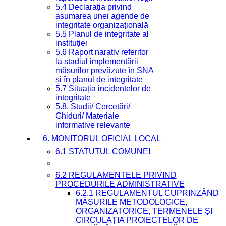
5.4 Declarația privind
asumarea unei agende de
integritate organizațională
5.5 Planul de integritate al
instituției
5.6 Raport narativ referitor
la stadiul implementării
măsurilor prevăzute în SNA
și în planul de integritate
5.7 Situația incidentelor de
integritate
5.8. Studii/ Cercetări/
Ghiduri/ Materiale
informative relevante
6. MONITORUL OFICIAL LOCAL
6.1 STATUTUL COMUNEI
6.2 REGULAMENTELE PRIVIND
PROCEDURILE ADMINISTRATIVE
6.2.1 REGULAMENTUL CUPRINZÂND
MĂSURILE METODOLOGICE,
ORGANIZATORICE, TERMENELE ȘI
CIRCULAȚIA PROIECTELOR DE