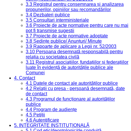
3.3 Registrul pentru consemnarea și analizarea
propunerilor, opiniilor sau recomandărilor
3.4 Dezbateri publice
3.5 Consultari interministeriale
3.6 Proiecte de acte normative pentru care nu mai
pot fi transmise sugestii
3.7 Proiecte de acte normative adoptate
3.8 Ședințe publice/ Anunțuri/ Minute
3.9 Rapoarte de aplicare a Legii nr. 52/2003
3.10 Persoana desemnată responsabilă pentru
relația cu societatea civilă
3.11 Registrul asociațiilor, fundațiilor și federațiilor
luate în evidență de autoritățile publice ale
Comunei
4. Contact
4.1 Datele de contact ale autorităților publice
4.2 Relații cu presa - persoană desemnată, date
de contact
4.3 Programul de funcționare al autorităților
publice
4.4 Program de audiențe
4.5 Petiții
4.6 Autentificare
5. INTEGRITATE INSTITUȚIONALĂ
5.1 Cod etic/deontologic/de conduită