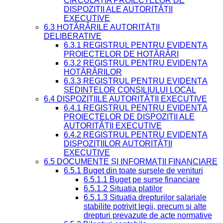
CIRCULAȚIA PROIECTELOR DE
DISPOZIȚII ALE AUTORITĂȚII
EXECUTIVE
6.3 HOTĂRÂRILE AUTORITĂȚII
DELIBERATIVE
6.3.1 REGISTRUL PENTRU EVIDENȚA
PROIECTELOR DE HOTĂRÂRI
6.3.2 REGISTRUL PENTRU EVIDENȚA
HOTĂRÂRILOR
6.3.3 REGISTRUL PENTRU EVIDENȚA
ȘEDINȚELOR CONSILIULUI LOCAL
6.4 DISPOZIȚIILE AUTORITĂȚII EXECUTIVE
6.4.1 REGISTRUL PENTRU EVIDENȚA
PROIECTELOR DE DISPOZIȚII ALE
AUTORITĂȚII EXECUTIVE
6.4.2 REGISTRUL PENTRU EVIDENȚA
DISPOZIȚIILOR AUTORITĂȚII
EXECUTIVE
6.5 DOCUMENTE ȘI INFORMAȚII FINANCIARE
6.5.1 Buget din toate sursele de venituri
6.5.1.1 Buget pe surse financiare
6.5.1.2 Situatia platilor
6.5.1.3 Situatia drepturilor salariale
stabilite potrivit legii, precum si alte
drepturi prevazute de acte normative