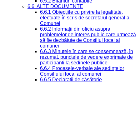
6.5.2 Bilanturi contabile
6.6. ALTE DOCUMENTE
6.6.1 Obiecțiile cu privire la legalitate,
efectuate în scris de secretarul general al
Comunei
6.6.2 Informații din oficiu asupra
problemelor de interes public care urmează
să fie dezbătute de Consiliul local al
comunei
6.6.3 Minutele în care se consemnează, în
rezumat, punctele de vedere exprimate de
participanți la ședinele publice
6.6.4 Procesele-verbale ale ședințelor
Consiliului local al comunei
6.6.5 Declarații de căsătorie