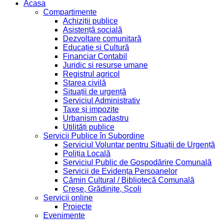
Acasa
Compartimente
Achiziții publice
Asistență socială
Dezvoltare comunitară
Educație și Cultură
Financiar Contabil
Juridic si resurse umane
Registrul agricol
Starea civilă
Situații de urgență
Serviciul Administrativ
Taxe și impozite
Urbanism cadastru
Utilități publice
Servicii Publice în Subordine
Serviciul Voluntar pentru Situații de Urgență
Poliția Locală
Serviciul Public de Gospodărire Comunală
Servicii de Evidența Persoanelor
Cămin Cultural / Bibliotecă Comunală
Creșe, Grădinițe, Școli
Servicii online
Proiecte
Evenimente