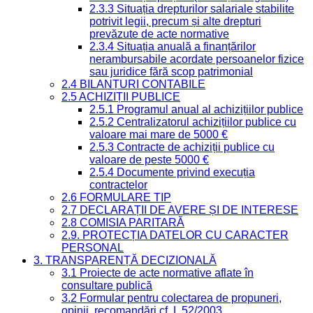
2.3.3 Situația drepturilor salariale stabilite
potrivit legii, precum și alte drepturi
prevăzute de acte normative
2.3.4 Situația anuală a finanțărilor
nerambursabile acordate persoanelor fizice
sau juridice fără scop patrimonial
2.4 BILANȚURI CONTABILE
2.5 ACHIZIȚII PUBLICE
2.5.1 Programul anual al achizițiilor publice
2.5.2 Centralizatorul achizițiilor publice cu
valoare mai mare de 5000 €
2.5.3 Contracte de achiziții publice cu
valoare de peste 5000 €
2.5.4 Documente privind execuția
contractelor
2.6 FORMULARE TIP
2.7 DECLARAȚII DE AVERE ȘI DE INTERESE
2.8 COMISIA PARITARĂ
2.9. PROTECȚIA DATELOR CU CARACTER
PERSONAL
3. TRANSPARENȚĂ DECIZIONALĂ
3.1 Proiecte de acte normative aflate în
consultare publică
3.2 Formular pentru colectarea de propuneri,
opinii, recomandări cf. L 52/2003