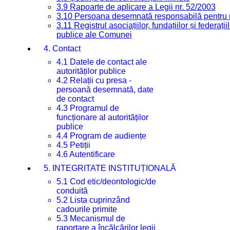
3.9 Rapoarte de aplicare a Legii nr. 52/2003
3.10 Persoana desemnată responsabilă pentru re
3.11 Registrul asociațiilor, fundațiilor și federații
publice ale Comunei
4. Contact
4.1 Datele de contact ale
autorităților publice
4.2 Relații cu presa -
persoană desemnată, date
de contact
4.3 Programul de
funcționare al autorităților
publice
4.4 Program de audiențe
4.5 Petiții
4.6 Autentificare
5. INTEGRITATE INSTITUȚIONALĂ
5.1 Cod etic/deontologic/de
conduită
5.2 Lista cuprinzând
cadourile primite
5.3 Mecanismul de
raportare a încălcărilor legii