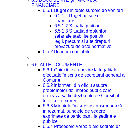
6.5 DOCUMENTE ȘI INFORMAȚII
FINANCIARE
6.5.1 Buget din toate sursele de venituri
6.5.1.1 Buget pe surse
financiare
6.5.1.2 Situatia platilor
6.5.1.3 Situatia drepturilor
salariale stabilite potrivit
legii, precum si alte drepturi
prevazute de acte normative
6.5.2 Bilanturi contabile
6.6. ALTE DOCUMENTE
6.6.1 Obiecțiile cu privire la legalitate,
efectuate în scris de secretarul general al
Comunei
6.6.2 Informații din oficiu asupra
problemelor de interes public care
urmează să fie dezbătute de Consiliul
local al comunei
6.6.3 Minutele în care se consemnează,
în rezumat, punctele de vedere
exprimate de participanți la ședinele
publice
6.6.4 Procesele-verbale ale ședințelor