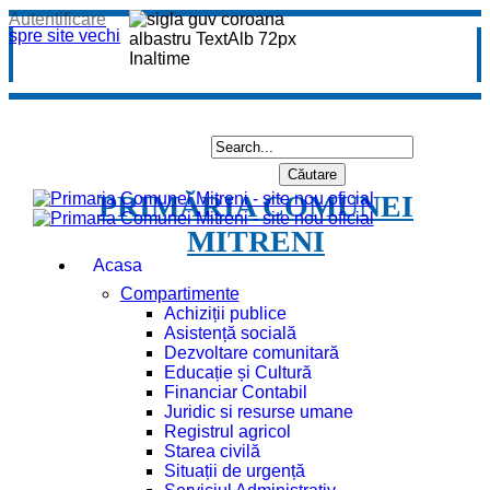
Autentificare
spre site vechi
PRIMĂRIA COMUNEI
MITRENI
Acasa
Compartimente
Achiziții publice
Asistență socială
Dezvoltare comunitară
Educație și Cultură
Financiar Contabil
Juridic si resurse umane
Registrul agricol
Starea civilă
Situații de urgență