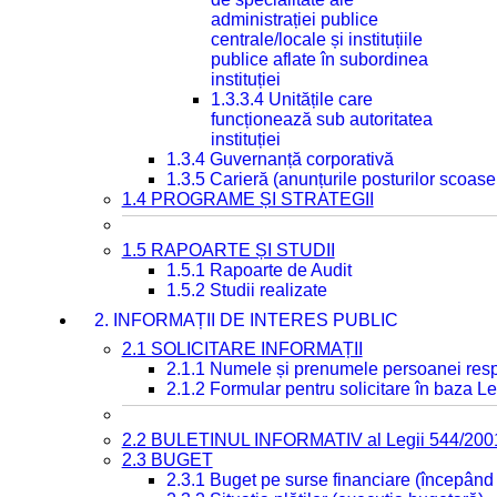
administrației publice
centrale/locale și instituțiile
publice aflate în subordinea
instituției
1.3.3.4 Unitățile care
funcționează sub autoritatea
instituției
1.3.4 Guvernanță corporativă
1.3.5 Carieră (anunțurile posturilor scoase
1.4 PROGRAME ȘI STRATEGII
1.5 RAPOARTE ȘI STUDII
1.5.1 Rapoarte de Audit
1.5.2 Studii realizate
2. INFORMAȚII DE INTERES PUBLIC
2.1 SOLICITARE INFORMAȚII
2.1.1 Numele și prenumele persoanei resp
2.1.2 Formular pentru solicitare în baza Le
2.2 BULETINUL INFORMATIV al Legii 544/200
2.3 BUGET
2.3.1 Buget pe surse financiare (începând