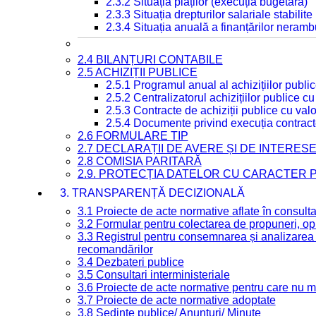
2.3.2 Situația plăților (execuția bugetară)
2.3.3 Situația drepturilor salariale stabilit
2.3.4 Situația anuală a finanțărilor neramb
2.4 BILANȚURI CONTABILE
2.5 ACHIZIȚII PUBLICE
2.5.1 Programul anual al achizițiilor publi
2.5.2 Centralizatorul achizițiilor publice 
2.5.3 Contracte de achiziții publice cu va
2.5.4 Documente privind execuția contract
2.6 FORMULARE TIP
2.7 DECLARAȚII DE AVERE ȘI DE INTERES
2.8 COMISIA PARITARĂ
2.9. PROTECȚIA DATELOR CU CARACTER
3. TRANSPARENȚĂ DECIZIONALĂ
3.1 Proiecte de acte normative aflate în consult
3.2 Formular pentru colectarea de propuneri, opi
3.3 Registrul pentru consemnarea și analizarea p
recomandărilor
3.4 Dezbateri publice
3.5 Consultari interministeriale
3.6 Proiecte de acte normative pentru care nu ma
3.7 Proiecte de acte normative adoptate
3.8 Ședințe publice/ Anunțuri/ Minute