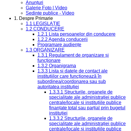
Anunțuri
Galerie Foto | Video
Sedinte publice - Video
1. Despre Primarie
1.1 LEGISLAȚIE
1.2 CONDUCERE
1.2.1 Lista persoanelor din conducere
1.2.2 Agenda conducerii
Programare audiențe
1.3 ORGANIZARE
1.3.1 Regulament de organizare și
funcționare
1.3.2 Organigrama
1.3.3 Lista și datele de contact ale
instituțiilor care funcționează în
subordinea/coordonarea sau sub
autoritatea instituției
1.3.3.1 Structurile, organele de
specialitate ale administrației publice
centrale/locale și instituțiile publice
finanțate total sau parțial prin bugetul
instituției
1.3.3.2 Structurile, organele de
specialitate ale administrației publice
centrale/locale și instituțiile publice