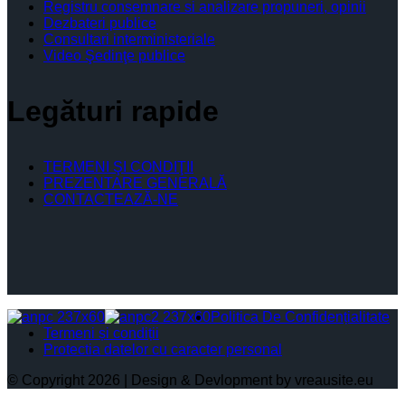
Registru consemnare si analizare propuneri, opinii
Dezbateri publice
Consultari interministeriale
Video Şedinţe publice
Legături rapide
TERMENI ŞI CONDIŢII
PREZENTARE GENERALĂ
CONTACTEAZĂ-NE
Politica De Confidențialitate
Termeni și condiții
Protectia datelor cu caracter personal
© Copyright 2026 | Design & Devlopment by vreausite.eu