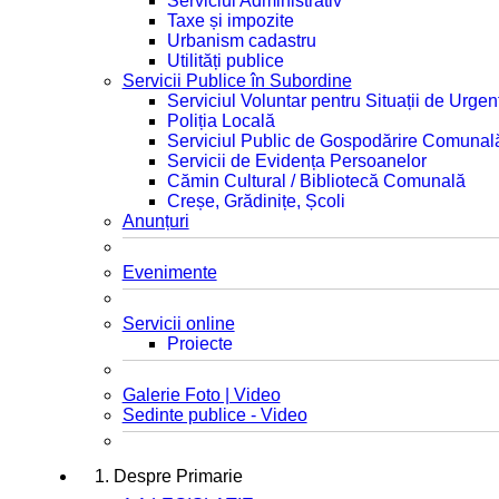
Serviciul Administrativ
Taxe și impozite
Urbanism cadastru
Utilități publice
Servicii Publice în Subordine
Serviciul Voluntar pentru Situații de Urgen
Poliția Locală
Serviciul Public de Gospodărire Comunal
Servicii de Evidența Persoanelor
Cămin Cultural / Bibliotecă Comunală
Creșe, Grădinițe, Școli
Anunțuri
Evenimente
Servicii online
Proiecte
Galerie Foto | Video
Sedinte publice - Video
1. Despre Primarie