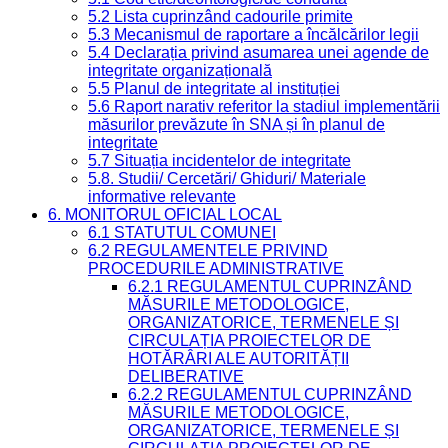
5.2 Lista cuprinzând cadourile primite
5.3 Mecanismul de raportare a încălcărilor legii
5.4 Declarația privind asumarea unei agende de
integritate organizațională
5.5 Planul de integritate al instituției
5.6 Raport narativ referitor la stadiul implementării
măsurilor prevăzute în SNA și în planul de
integritate
5.7 Situația incidentelor de integritate
5.8. Studii/ Cercetări/ Ghiduri/ Materiale
informative relevante
6. MONITORUL OFICIAL LOCAL
6.1 STATUTUL COMUNEI
6.2 REGULAMENTELE PRIVIND
PROCEDURILE ADMINISTRATIVE
6.2.1 REGULAMENTUL CUPRINZÂND
MĂSURILE METODOLOGICE,
ORGANIZATORICE, TERMENELE ȘI
CIRCULAȚIA PROIECTELOR DE
HOTĂRÂRI ALE AUTORITĂȚII
DELIBERATIVE
6.2.2 REGULAMENTUL CUPRINZÂND
MĂSURILE METODOLOGICE,
ORGANIZATORICE, TERMENELE ȘI