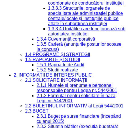
coordonate de conducătorul instituției
1.3.3.3 Structurile, organele de
specialitate ale administrației publice
centrale/locale și instituțiile publice
aflate în subordinea instituției
1.3.3.4 Unitățile care funcționează sub
autoritatea instituției
1.3.4 Guvernanță corporativă
1.3.5 Carieră (anunțurile posturilor scoase
la concurs)
1.4 PROGRAME ȘI STRATEGII
1.5 RAPOARTE ȘI STUDII
1.5.1 Rapoarte de Audit
1.5.2 Studii realizate
2. INFORMAȚII DE INTERES PUBLIC
2.1 SOLICITARE INFORMAȚII
2.1.1 Numele și prenumele persoanei
responsabile pentru Legea nr. 544/2001
2.1.2 Formular pentru solicitare în baza
Legii nr. 544/2001
2.2 BULETINUL INFORMATIV al Legii 544/2001
2.3 BUGET
2.3.1 Buget pe surse financiare (începând
cu anul 2015)
2.3.2 Situația plăților (execuția bugetară)