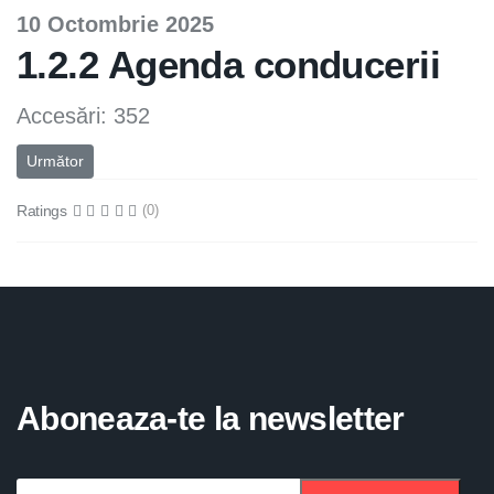
10 Octombrie 2025
1.2.2 Agenda conducerii
Accesări: 352
Articolul următor: Legislatie
Următor
Ratings
(0)
Aboneaza-te la newsletter