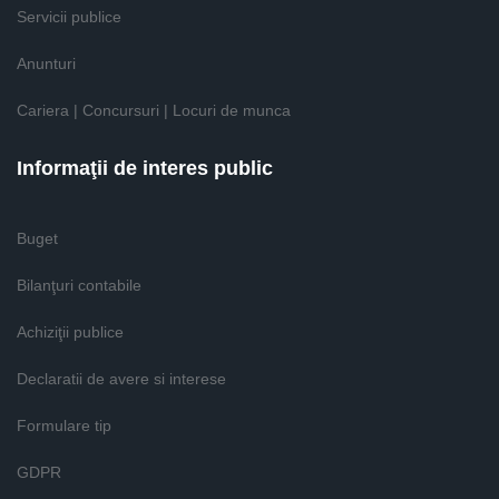
Servicii publice
Anunturi
Cariera | Concursuri | Locuri de munca
Informaţii de interes public
Buget
Bilanţuri contabile
Achiziţii publice
Declaratii de avere si interese
Formulare tip
GDPR