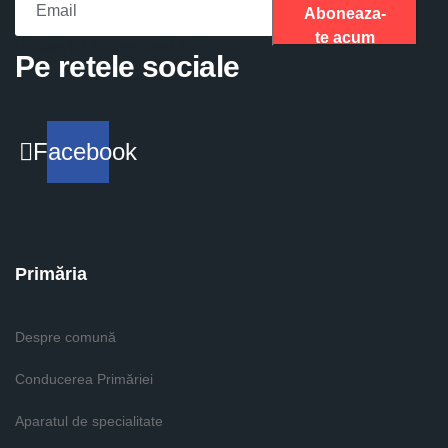
Aboneaza-
te acum
Please fill the required field.
Pe retele sociale
Facebook
Primăria
Despre comună
Conducerea Primăriei
Aparatul de specialitate