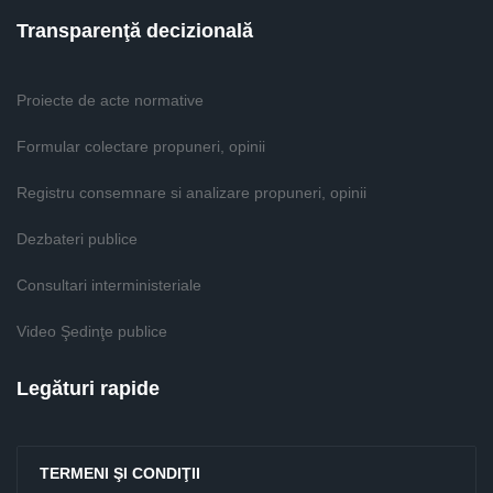
Transparenţă decizională
Proiecte de acte normative
Formular colectare propuneri, opinii
Registru consemnare si analizare propuneri, opinii
Dezbateri publice
Consultari interministeriale
Video Şedinţe publice
Legături rapide
TERMENI ŞI CONDIŢII