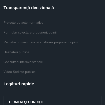
Transparenţă decizională
Proiecte de acte normative
Formular colectare propuneri, opinii
Registru consemnare si analizare propuneri, opinii
Dezbateri publice
Consultari interministeriale
Video Şedinţe publice
Legături rapide
TERMENI ŞI CONDIŢII