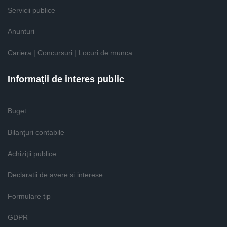
Servicii publice
Anunturi
Cariera | Concursuri | Locuri de munca
Informaţii de interes public
Buget
Bilanţuri contabile
Achiziţii publice
Declaratii de avere si interese
Formulare tip
GDPR