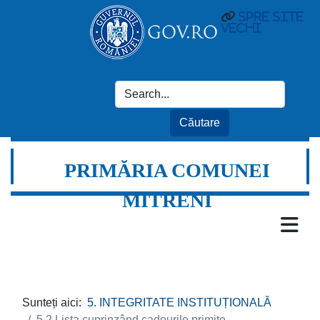
spre site
vechi
PRIMĂRIA COMUNEI
MITRENI
Sunteți aici:
5. INTEGRITATE INSTITUȚIONALĂ
5.2 Lista cuprinzând cadourile primite