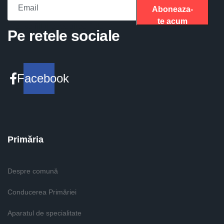
Aboneaza-
te acum
Please fill the required field.
Pe retele sociale
Facebook
Primăria
Despre comună
Conducerea Primăriei
Aparatul de specialitate