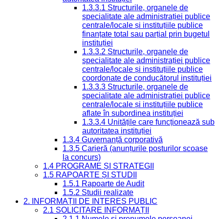
1.3.3.1 Structurile, organele de
specialitate ale administrației publice
centrale/locale și instituțiile publice
finanțate total sau parțial prin bugetul
instituției
1.3.3.2 Structurile, organele de
specialitate ale administrației publice
centrale/locale și instituțiile publice
coordonate de conducătorul instituției
1.3.3.3 Structurile, organele de
specialitate ale administrației publice
centrale/locale și instituțiile publice
aflate în subordinea instituției
1.3.3.4 Unitățile care funcționează sub
autoritatea instituției
1.3.4 Guvernanță corporativă
1.3.5 Carieră (anunțurile posturilor scoase
la concurs)
1.4 PROGRAME ȘI STRATEGII
1.5 RAPOARTE ȘI STUDII
1.5.1 Rapoarte de Audit
1.5.2 Studii realizate
2. INFORMAȚII DE INTERES PUBLIC
2.1 SOLICITARE INFORMAȚII
2.1.1 Numele și prenumele persoanei