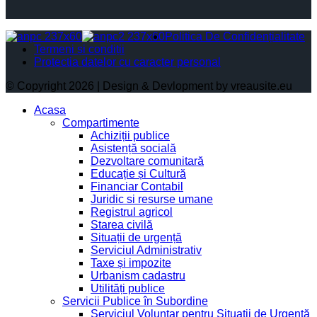
Politica De Confidențialitate
Termeni și condiții
Protectia datelor cu caracter personal
© Copyright 2026 | Design & Devlopment by vreausite.eu
Acasa
Compartimente
Achiziții publice
Asistență socială
Dezvoltare comunitară
Educație și Cultură
Financiar Contabil
Juridic si resurse umane
Registrul agricol
Starea civilă
Situații de urgență
Serviciul Administrativ
Taxe și impozite
Urbanism cadastru
Utilități publice
Servicii Publice în Subordine
Serviciul Voluntar pentru Situații de Urgență