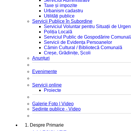
Serviciul Administrativ
Taxe și impozite
Urbanism cadastru
Utilități publice
Servicii Publice în Subordine
Serviciul Voluntar pentru Situații de Urgen
Poliția Locală
Serviciul Public de Gospodărire Comunal
Servicii de Evidența Persoanelor
Cămin Cultural / Bibliotecă Comunală
Creșe, Grădinițe, Școli
Anunțuri
Evenimente
Servicii online
Proiecte
Galerie Foto | Video
Sedinte publice - Video
1. Despre Primarie