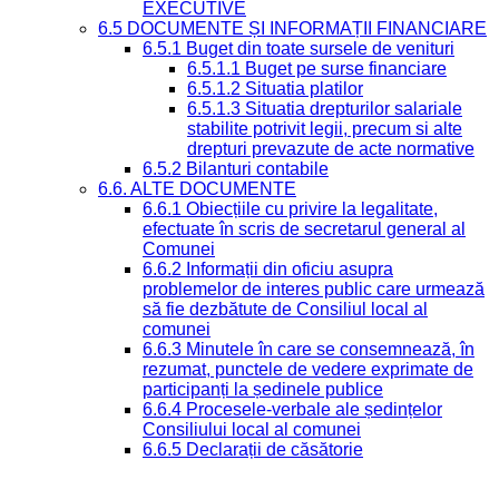
EXECUTIVE
6.5 DOCUMENTE ȘI INFORMAȚII FINANCIARE
6.5.1 Buget din toate sursele de venituri
6.5.1.1 Buget pe surse financiare
6.5.1.2 Situatia platilor
6.5.1.3 Situatia drepturilor salariale
stabilite potrivit legii, precum si alte
drepturi prevazute de acte normative
6.5.2 Bilanturi contabile
6.6. ALTE DOCUMENTE
6.6.1 Obiecțiile cu privire la legalitate,
efectuate în scris de secretarul general al
Comunei
6.6.2 Informații din oficiu asupra
problemelor de interes public care urmează
să fie dezbătute de Consiliul local al
comunei
6.6.3 Minutele în care se consemnează, în
rezumat, punctele de vedere exprimate de
participanți la ședinele publice
6.6.4 Procesele-verbale ale ședințelor
Consiliului local al comunei
6.6.5 Declarații de căsătorie