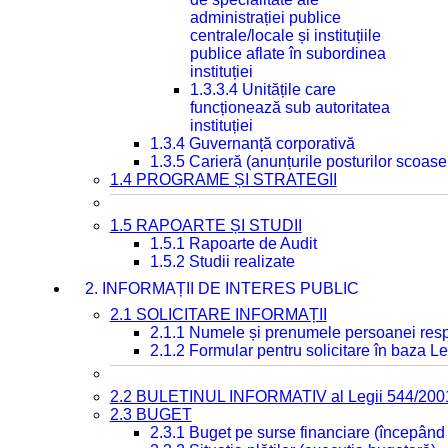
administrației publice
centrale/locale și instituțiile
publice aflate în subordinea
instituției
1.3.3.4 Unitățile care
funcționează sub autoritatea
instituției
1.3.4 Guvernanță corporativă
1.3.5 Carieră (anunțurile posturilor scoase
1.4 PROGRAME ȘI STRATEGII
1.5 RAPOARTE ȘI STUDII
1.5.1 Rapoarte de Audit
1.5.2 Studii realizate
2. INFORMAȚII DE INTERES PUBLIC
2.1 SOLICITARE INFORMAȚII
2.1.1 Numele și prenumele persoanei resp
2.1.2 Formular pentru solicitare în baza Le
2.2 BULETINUL INFORMATIV al Legii 544/200
2.3 BUGET
2.3.1 Buget pe surse financiare (începând