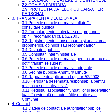
2.7 DECLARAȚII DE AVERE ȘI DE INTERESE
2.8 COMISIA PARITARĂ
2.9. PROTECȚIA DATELOR CU CARACTER
PERSONAL
3. TRANSPARENȚĂ DECIZIONALĂ
3.1 Proiecte de acte normative aflate în
consultare publică
3.2 Formular pentru colectarea de propuneri,
opinii, recomandări cf. L 52/2003
3.3 Registrul pentru consemnarea și analizarea
propunerilor, opiniilor sau recomandărilor
3.4 Dezbateri publice
3.5 Consultari interministeriale
3.6 Proiecte de acte normative pentru care nu mai
pot fi transmise sugestii
3.7 Proiecte de acte normative adoptate
3.8 Ședințe publice/ Anunțuri/ Minute
3.9 Rapoarte de aplicare a Legii nr. 52/2003
3.10 Persoana desemnată responsabilă pentru
relația cu societatea civilă
3.11 Registrul asociațiilor, fundațiilor și federațiilor
luate în evidență de autoritățile publice ale
Comunei
4. Contact
4.1 Datele de contact ale autorităților publice