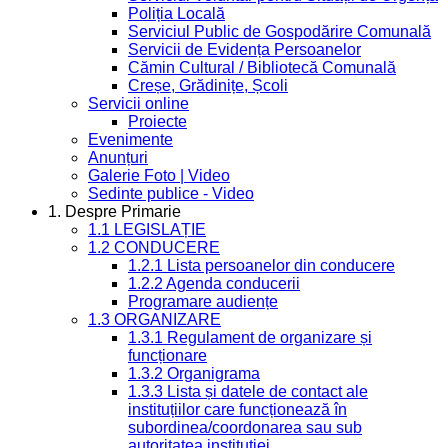
Poliția Locală
Serviciul Public de Gospodărire Comunală
Servicii de Evidența Persoanelor
Cămin Cultural / Bibliotecă Comunală
Creșe, Grădinițe, Școli
Servicii online
Proiecte
Evenimente
Anunțuri
Galerie Foto | Video
Sedinte publice - Video
1. Despre Primarie
1.1 LEGISLAȚIE
1.2 CONDUCERE
1.2.1 Lista persoanelor din conducere
1.2.2 Agenda conducerii
Programare audiențe
1.3 ORGANIZARE
1.3.1 Regulament de organizare și
funcționare
1.3.2 Organigrama
1.3.3 Lista și datele de contact ale
instituțiilor care funcționează în
subordinea/coordonarea sau sub
autoritatea instituției