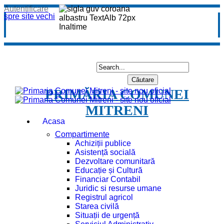
Autentificare
spre site vechi
PRIMĂRIA COMUNEI
MITRENI
Acasa
Compartimente
Achiziții publice
Asistență socială
Dezvoltare comunitară
Educație și Cultură
Financiar Contabil
Juridic si resurse umane
Registrul agricol
Starea civilă
Situații de urgență