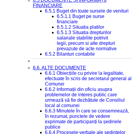
6.5 DOCUMENTE ȘI INFORMAȚII
FINANCIARE
6.5.1 Buget din toate sursele de venituri
6.5.1.1 Buget pe surse
financiare
6.5.1.2 Situatia platilor
6.5.1.3 Situatia drepturilor
salariale stabilite potrivit
legii, precum si alte drepturi
prevazute de acte normative
6.5.2 Bilanturi contabile
6.6. ALTE DOCUMENTE
6.6.1 Obiecțiile cu privire la legalitate,
efectuate în scris de secretarul general al
Comunei
6.6.2 Informații din oficiu asupra
problemelor de interes public care
urmează să fie dezbătute de Consiliul
local al comunei
6.6.3 Minutele în care se consemnează,
în rezumat, punctele de vedere
exprimate de participanți la ședinele
publice
6.6.4 Procesele-verbale ale ședințelor