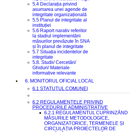
5.4 Declarația privind
asumarea unei agende de
integritate organizațională
5.5 Planul de integritate al
instituției
5.6 Raport narativ referitor
la stadiul implementării
măsurilor prevăzute în SNA
și în planul de integritate
5.7 Situația incidentelor de
integritate
5.8. Studii/ Cercetări/
Ghiduri/ Materiale
informative relevante
6. MONITORUL OFICIAL LOCAL
6.1 STATUTUL COMUNEI
6.2 REGULAMENTELE PRIVIND
PROCEDURILE ADMINISTRATIVE
6.2.1 REGULAMENTUL CUPRINZÂND
MĂSURILE METODOLOGICE,
ORGANIZATORICE, TERMENELE ȘI
CIRCULAȚIA PROIECTELOR DE