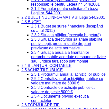
responsabile pentru Legea nr. 544/2001
2.1.2 Formular pentru solicitare în baza
Legii nr. 544/2001
2.2 BULETINUL INFORMATIV al Legii 544/2001
2.3 BUGET
2.3.1 Buget pe surse financiare (începând
cu anul 2015)
2.3.2 Situația plăților (execuția bugetară)
2.3.3 Situația drepturilor salariale stabilite
potrivit legii, precum și alte drepturi
prevăzute de acte normative
2.3.4 Situația anuală a finanțărilor
nerambursabile acordate persoanelor fizice
sau juridice fără scop patrimonial
2.4 BILANȚURI CONTABILE
2.5 ACHIZIȚII PUBLICE
2.5.1 Programul anual al achizițiilor publice
2.5.2 Centralizatorul achizițiilor publice cu
valoare mai mare de 5000 €
2.5.3 Contracte de achiziții publice cu
valoare de peste 5000 €
2.5.4 Documente privind execuția
contractelor
2.6 FORMULARE TIP