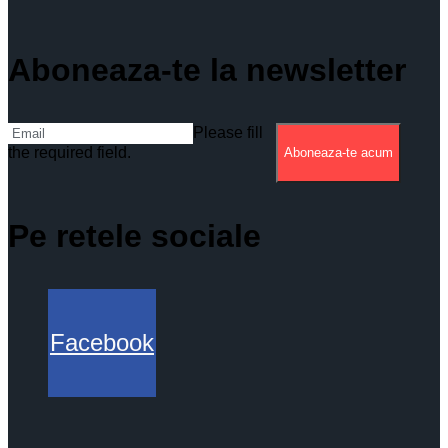
Aboneaza-te la newsletter
Please fill
the required field.
Aboneaza-te acum
Pe retele sociale
Facebook