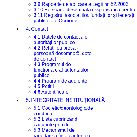
3.9 Rapoarte de aplicare a Legii nr. 52/2003
3.10 Persoana desemnată responsabilă pentru re
3.11 Registrul asociațiilor, fundațiilor și federații
publice ale Comunei
4. Contact
4.1 Datele de contact ale
autorităților publice
4.2 Relații cu presa -
persoană desemnată, date
de contact
4.3 Programul de
funcționare al autorităților
publice
4.4 Program de audiențe
4.5 Petiții
4.6 Autentificare
5. INTEGRITATE INSTITUȚIONALĂ
5.1 Cod etic/deontologic/de
conduită
5.2 Lista cuprinzând
cadourile primite
5.3 Mecanismul de
raportare a încălcărilor legii