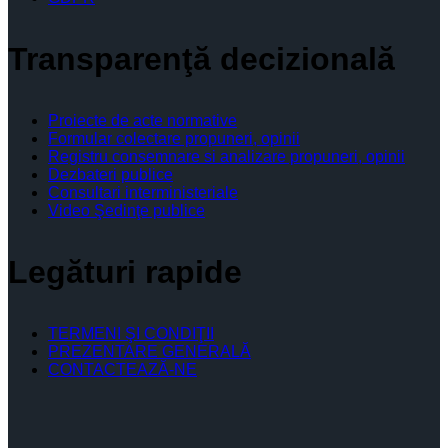
Transparenţă decizională
Proiecte de acte normative
Formular colectare propuneri, opinii
Registru consemnare si analizare propuneri, opinii
Dezbateri publice
Consultari interministeriale
Video Şedinţe publice
Legături rapide
TERMENI ŞI CONDIŢII
PREZENTARE GENERALĂ
CONTACTEAZĂ-NE