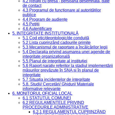
4.2 Relații cu presa - persoană desemnată, date
de contact
4.3 Programul de funcționare al autorităților
publice
4.4 Program de audiențe
4.5 Petiții
4.6 Autentificare
5. INTEGRITATE INSTITUȚIONALĂ
5.1 Cod etic/deontologic/de conduită
5.2 Lista cuprinzând cadourile primite
5.3 Mecanismul de raportare a încălcărilor legii
5.4 Declarația privind asumarea unei agende de
integritate organizațională
5.5 Planul de integritate al instituției
5.6 Raport narativ referitor la stadiul implementării
măsurilor prevăzute în SNA și în planul de
integritate
5.7 Situația incidentelor de integritate
5.8. Studii/ Cercetări/ Ghiduri/ Materiale
informative relevante
6. MONITORUL OFICIAL LOCAL
6.1 STATUTUL COMUNEI
6.2 REGULAMENTELE PRIVIND
PROCEDURILE ADMINISTRATIVE
6.2.1 REGULAMENTUL CUPRINZÂND