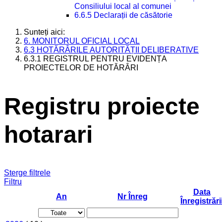
Consiliului local al comunei
6.6.5 Declarații de căsătorie
Sunteți aici:
6. MONITORUL OFICIAL LOCAL
6.3 HOTĂRÂRILE AUTORITĂȚII DELIBERATIVE
6.3.1 REGISTRUL PENTRU EVIDENȚA
PROIECTELOR DE HOTĂRÂRI
Registru proiecte
hotarari
Sterge filtrele
Filtru
Data
An
Nr Înreg
Înregistrări