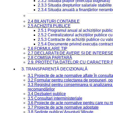
2.3.2 Situația plăților (execuția bugetară)
2.3.3 Situația drepturilor salariale stabilit
2.3.4 Situația anuală a finanțărilor neramb
2.4 BILANȚURI CONTABILE
2.5 ACHIZIȚII PUBLICE
2.5.1 Programul anual al achizițiilor publi
2.5.2 Centralizatorul achizițiilor publice 
2.5.3 Contracte de achiziții publice cu va
2.5.4 Documente privind execuția contract
2.6 FORMULARE TIP
2.7 DECLARAȚII DE AVERE ȘI DE INTERES
2.8 COMISIA PARITARĂ
2.9. PROTECȚIA DATELOR CU CARACTER
3. TRANSPARENȚĂ DECIZIONALĂ
3.1 Proiecte de acte normative aflate în consult
3.2 Formular pentru colectarea de propuneri, opi
3.3 Registrul pentru consemnarea și analizarea p
recomandărilor
3.4 Dezbateri publice
3.5 Consultari interministeriale
3.6 Proiecte de acte normative pentru care nu ma
3.7 Proiecte de acte normative adoptate
3.8 Ședințe publice/ Anunțuri/ Minute