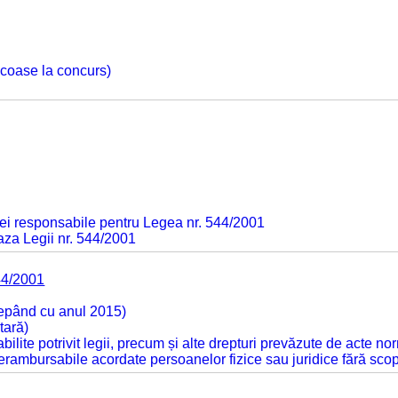
 scoase la concurs)
ei responsabile pentru Legea nr. 544/2001
baza Legii nr. 544/2001
44/2001
cepând cu anul 2015)
tară)
tabilite potrivit legii, precum și alte drepturi prevăzute de acte no
 nerambursabile acordate persoanelor fizice sau juridice fără sco