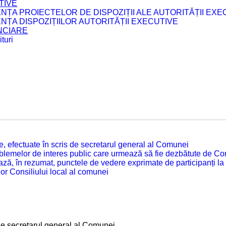
TIVE
ENȚA PROIECTELOR DE DISPOZIȚII ALE AUTORITĂȚII EXE
ENȚA DISPOZIȚIILOR AUTORITĂȚII EXECUTIVE
ANCIARE
turi
tate, efectuate în scris de secretarul general al Comunei
roblemelor de interes public care urmează să fie dezbătute de Con
ză, în rezumat, punctele de vedere exprimate de participanți la
or Consiliului local al comunei
is de secretarul general al Comunei