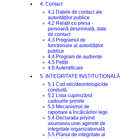
4. Contact
4.1 Datele de contact ale
autorităților publice
4.2 Relații cu presa -
persoană desemnată, date
de contact
4.3 Programul de
funcționare al autorităților
publice
4.4 Program de audiențe
4.5 Petiții
4.6 Autentificare
5. INTEGRITATE INSTITUȚIONALĂ
5.1 Cod etic/deontologic/de
conduită
5.2 Lista cuprinzând
cadourile primite
5.3 Mecanismul de
raportare a încălcărilor legii
5.4 Declarația privind
asumarea unei agende de
integritate organizațională
5.5 Planul de integritate al