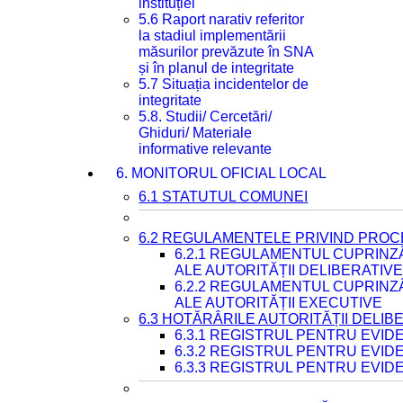
instituției
5.6 Raport narativ referitor
la stadiul implementării
măsurilor prevăzute în SNA
și în planul de integritate
5.7 Situația incidentelor de
integritate
5.8. Studii/ Cercetări/
Ghiduri/ Materiale
informative relevante
6. MONITORUL OFICIAL LOCAL
6.1 STATUTUL COMUNEI
6.2 REGULAMENTELE PRIVIND PROC
6.2.1 REGULAMENTUL CUPRINZ
ALE AUTORITĂȚII DELIBERATIV
6.2.2 REGULAMENTUL CUPRINZ
ALE AUTORITĂȚII EXECUTIVE
6.3 HOTĂRÂRILE AUTORITĂȚII DELIB
6.3.1 REGISTRUL PENTRU EVI
6.3.2 REGISTRUL PENTRU EVI
6.3.3 REGISTRUL PENTRU EVID