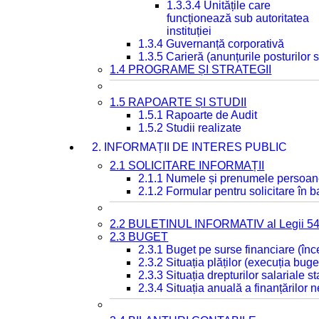
1.3.3.4 Unitățile care
funcționează sub autoritatea
instituției
1.3.4 Guvernanță corporativă
1.3.5 Carieră (anunțurile posturilor
1.4 PROGRAME ȘI STRATEGII
1.5 RAPOARTE ȘI STUDII
1.5.1 Rapoarte de Audit
1.5.2 Studii realizate
2. INFORMAȚII DE INTERES PUBLIC
2.1 SOLICITARE INFORMAȚII
2.1.1 Numele și prenumele persoan
2.1.2 Formular pentru solicitare în 
2.2 BULETINUL INFORMATIV al Legii 5
2.3 BUGET
2.3.1 Buget pe surse financiare (în
2.3.2 Situația plăților (execuția buge
2.3.3 Situația drepturilor salariale s
2.3.4 Situația anuală a finanțărilor