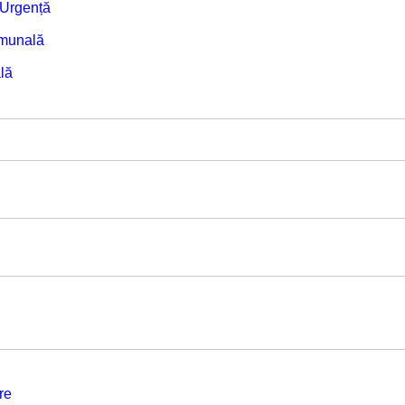
e Urgență
omunală
lă
re