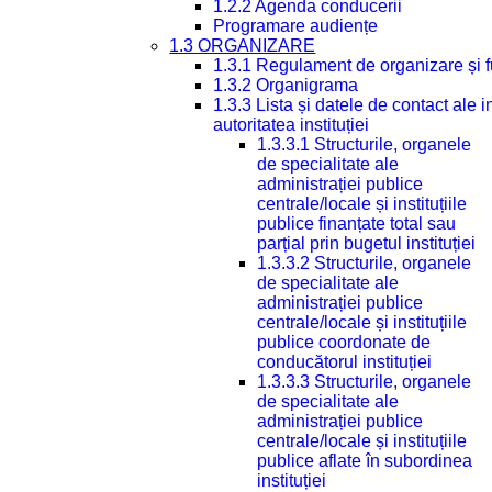
1.2.2 Agenda conducerii
Programare audiențe
1.3 ORGANIZARE
1.3.1 Regulament de organizare și 
1.3.2 Organigrama
1.3.3 Lista și datele de contact ale
autoritatea instituției
1.3.3.1 Structurile, organele
de specialitate ale
administrației publice
centrale/locale și instituțiile
publice finanțate total sau
parțial prin bugetul instituției
1.3.3.2 Structurile, organele
de specialitate ale
administrației publice
centrale/locale și instituțiile
publice coordonate de
conducătorul instituției
1.3.3.3 Structurile, organele
de specialitate ale
administrației publice
centrale/locale și instituțiile
publice aflate în subordinea
instituției