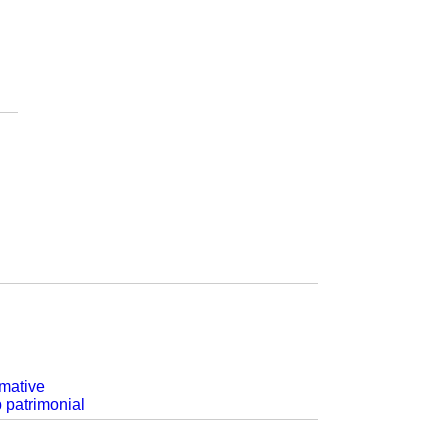
rmative
p patrimonial