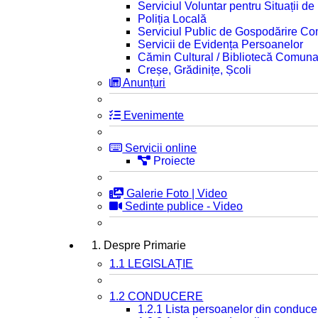
Serviciul Voluntar pentru Situații d
Poliția Locală
Serviciul Public de Gospodărire C
Servicii de Evidența Persoanelor
Cămin Cultural / Bibliotecă Comuna
Creșe, Grădinițe, Școli
Anunțuri
Evenimente
Servicii online
Proiecte
Galerie Foto | Video
Sedinte publice - Video
1. Despre Primarie
1.1 LEGISLAȚIE
1.2 CONDUCERE
1.2.1 Lista persoanelor din conduce