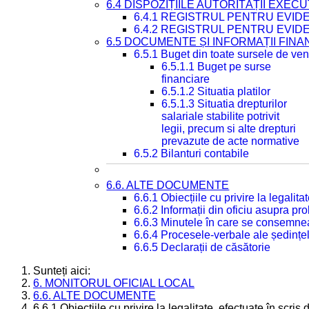
6.4 DISPOZIȚIILE AUTORITĂȚII EXECU
6.4.1 REGISTRUL PENTRU EVID
6.4.2 REGISTRUL PENTRU EVID
6.5 DOCUMENTE ȘI INFORMAȚII FIN
6.5.1 Buget din toate sursele de veni
6.5.1.1 Buget pe surse
financiare
6.5.1.2 Situatia platilor
6.5.1.3 Situatia drepturilor
salariale stabilite potrivit
legii, precum si alte drepturi
prevazute de acte normative
6.5.2 Bilanturi contabile
6.6. ALTE DOCUMENTE
6.6.1 Obiecțiile cu privire la legali
6.6.2 Informații din oficiu asupra p
6.6.3 Minutele în care se consemnea
6.6.4 Procesele-verbale ale ședințel
6.6.5 Declarații de căsătorie
Sunteți aici:
6. MONITORUL OFICIAL LOCAL
6.6. ALTE DOCUMENTE
6.6.1 Obiecțiile cu privire la legalitate, efectuate în scr