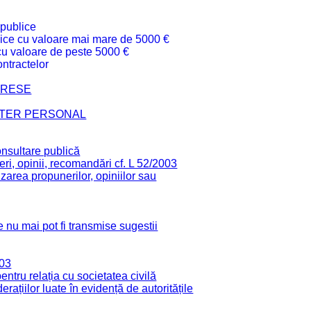
 publice
ublice cu valoare mai mare de 5000 €
 cu valoare de peste 5000 €
ntractelor
TERESE
CTER PERSONAL
onsultare publică
ri, opinii, recomandări cf. L 52/2003
zarea propunerilor, opiniilor sau
 nu mai pot fi transmise sugestii
003
tru relația cu societatea civilă
derațiilor luate în evidență de autoritățile