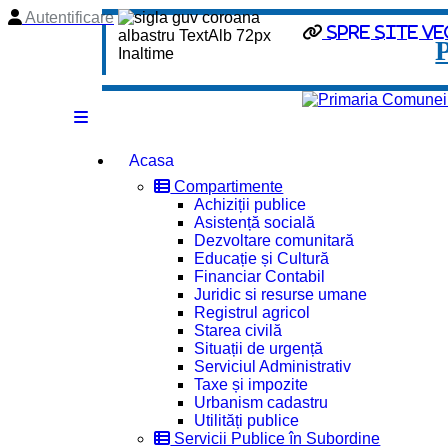
Autentificare
spre site ve
Acasa
Compartimente
Achiziții publice
Asistență socială
Dezvoltare comunitară
Educație și Cultură
Financiar Contabil
Juridic si resurse umane
Registrul agricol
Starea civilă
Situații de urgență
Serviciul Administrativ
Taxe și impozite
Urbanism cadastru
Utilități publice
Servicii Publice în Subordine