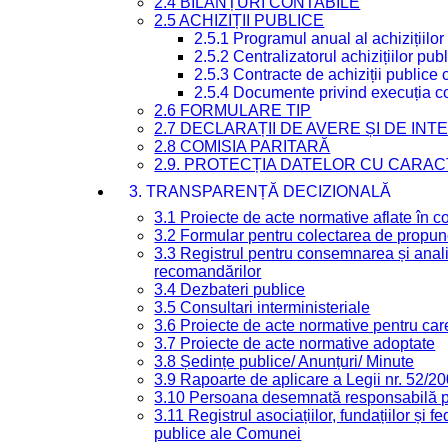
2.4 BILANȚURI CONTABILE
2.5 ACHIZIȚII PUBLICE
2.5.1 Programul anual al achizițiilor
2.5.2 Centralizatorul achizițiilor p
2.5.3 Contracte de achiziții publice
2.5.4 Documente privind execuția co
2.6 FORMULARE TIP
2.7 DECLARAȚII DE AVERE ȘI DE IN
2.8 COMISIA PARITARĂ
2.9. PROTECȚIA DATELOR CU CARA
3. TRANSPARENȚĂ DECIZIONALĂ
3.1 Proiecte de acte normative aflate în c
3.2 Formular pentru colectarea de propune
3.3 Registrul pentru consemnarea și anali
recomandărilor
3.4 Dezbateri publice
3.5 Consultari interministeriale
3.6 Proiecte de acte normative pentru care
3.7 Proiecte de acte normative adoptate
3.8 Ședințe publice/ Anunțuri/ Minute
3.9 Rapoarte de aplicare a Legii nr. 52/2
3.10 Persoana desemnată responsabilă pen
3.11 Registrul asociațiilor, fundațiilor și fe
publice ale Comunei