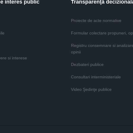
de interes public
Transparenţă decizional
Proiecte de acte normative
ile
Formular colectare propuneri, opi
Registru consemnare si analizar
opinii
vere si interese
Dezbateri publice
Consultari interministeriale
Video Şedinţe publice