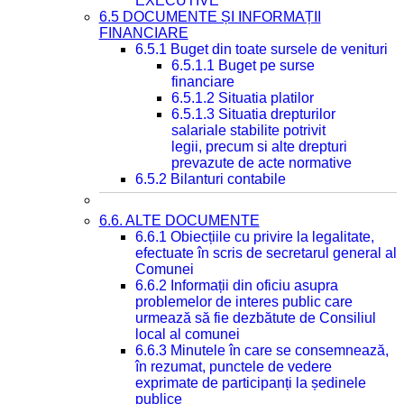
EXECUTIVE
6.5 DOCUMENTE ȘI INFORMAȚII
FINANCIARE
6.5.1 Buget din toate sursele de venituri
6.5.1.1 Buget pe surse
financiare
6.5.1.2 Situatia platilor
6.5.1.3 Situatia drepturilor
salariale stabilite potrivit
legii, precum si alte drepturi
prevazute de acte normative
6.5.2 Bilanturi contabile
6.6. ALTE DOCUMENTE
6.6.1 Obiecțiile cu privire la legalitate,
efectuate în scris de secretarul general al
Comunei
6.6.2 Informații din oficiu asupra
problemelor de interes public care
urmează să fie dezbătute de Consiliul
local al comunei
6.6.3 Minutele în care se consemnează,
în rezumat, punctele de vedere
exprimate de participanți la ședinele
publice