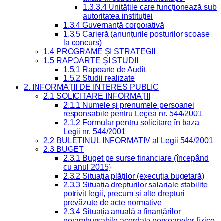
1.3.3.4 Unitățile care funcționează sub
autoritatea instituției
1.3.4 Guvernanță corporativă
1.3.5 Carieră (anunțurile posturilor scoase
la concurs)
1.4 PROGRAME ȘI STRATEGII
1.5 RAPOARTE ȘI STUDII
1.5.1 Rapoarte de Audit
1.5.2 Studii realizate
2. INFORMAȚII DE INTERES PUBLIC
2.1 SOLICITARE INFORMAȚII
2.1.1 Numele și prenumele persoanei
responsabile pentru Legea nr. 544/2001
2.1.2 Formular pentru solicitare în baza
Legii nr. 544/2001
2.2 BULETINUL INFORMATIV al Legii 544/2001
2.3 BUGET
2.3.1 Buget pe surse financiare (începând
cu anul 2015)
2.3.2 Situația plăților (execuția bugetară)
2.3.3 Situația drepturilor salariale stabilite
potrivit legii, precum și alte drepturi
prevăzute de acte normative
2.3.4 Situația anuală a finanțărilor
nerambursabile acordate persoanelor fizice