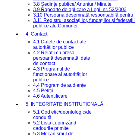
3.8 Ședințe publice/ Anunțuri/ Minute
3.9 Rapoarte de aplicare a Legii nr. 52/2003
3.10 Persoana desemnată responsabilă pentru re
3.11 Registrul asociațiilor, fundațiilor și federații
publice ale Comunei
4. Contact
4.1 Datele de contact ale
autorităților publice
4.2 Relații cu presa -
persoană desemnată, date
de contact
4.3 Programul de
funcționare al autorităților
publice
4.4 Program de audiențe
4.5 Petiții
4.6 Autentificare
5. INTEGRITATE INSTITUȚIONALĂ
5.1 Cod etic/deontologic/de
conduită
5.2 Lista cuprinzând
cadourile primite
5.3 Mecanismul de