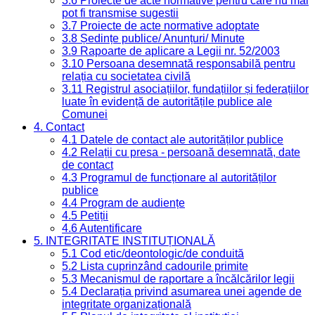
3.6 Proiecte de acte normative pentru care nu mai
pot fi transmise sugestii
3.7 Proiecte de acte normative adoptate
3.8 Ședințe publice/ Anunțuri/ Minute
3.9 Rapoarte de aplicare a Legii nr. 52/2003
3.10 Persoana desemnată responsabilă pentru
relația cu societatea civilă
3.11 Registrul asociațiilor, fundațiilor și federațiilor
luate în evidență de autoritățile publice ale
Comunei
4. Contact
4.1 Datele de contact ale autorităților publice
4.2 Relații cu presa - persoană desemnată, date
de contact
4.3 Programul de funcționare al autorităților
publice
4.4 Program de audiențe
4.5 Petiții
4.6 Autentificare
5. INTEGRITATE INSTITUȚIONALĂ
5.1 Cod etic/deontologic/de conduită
5.2 Lista cuprinzând cadourile primite
5.3 Mecanismul de raportare a încălcărilor legii
5.4 Declarația privind asumarea unei agende de
integritate organizațională