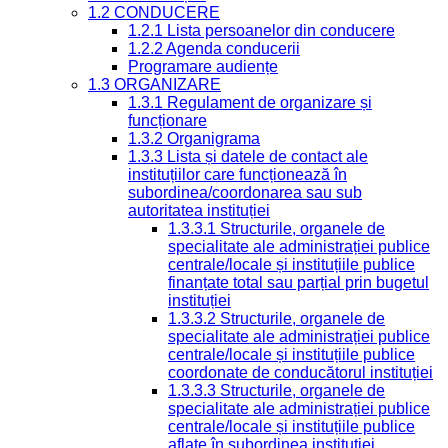
1.2 CONDUCERE
1.2.1 Lista persoanelor din conducere
1.2.2 Agenda conducerii
Programare audiențe
1.3 ORGANIZARE
1.3.1 Regulament de organizare și
funcționare
1.3.2 Organigrama
1.3.3 Lista și datele de contact ale
instituțiilor care funcționează în
subordinea/coordonarea sau sub
autoritatea instituției
1.3.3.1 Structurile, organele de
specialitate ale administrației publice
centrale/locale și instituțiile publice
finanțate total sau parțial prin bugetul
instituției
1.3.3.2 Structurile, organele de
specialitate ale administrației publice
centrale/locale și instituțiile publice
coordonate de conducătorul instituției
1.3.3.3 Structurile, organele de
specialitate ale administrației publice
centrale/locale și instituțiile publice
aflate în subordinea instituției