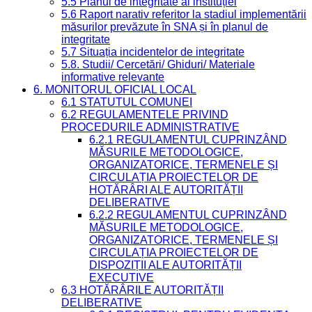
5.5 Planul de integritate al instituției
5.6 Raport narativ referitor la stadiul implementării
măsurilor prevăzute în SNA și în planul de
integritate
5.7 Situația incidentelor de integritate
5.8. Studii/ Cercetări/ Ghiduri/ Materiale
informative relevante
6. MONITORUL OFICIAL LOCAL
6.1 STATUTUL COMUNEI
6.2 REGULAMENTELE PRIVIND
PROCEDURILE ADMINISTRATIVE
6.2.1 REGULAMENTUL CUPRINZÂND
MĂSURILE METODOLOGICE,
ORGANIZATORICE, TERMENELE ȘI
CIRCULAȚIA PROIECTELOR DE
HOTĂRÂRI ALE AUTORITĂȚII
DELIBERATIVE
6.2.2 REGULAMENTUL CUPRINZÂND
MĂSURILE METODOLOGICE,
ORGANIZATORICE, TERMENELE ȘI
CIRCULAȚIA PROIECTELOR DE
DISPOZIȚII ALE AUTORITĂȚII
EXECUTIVE
6.3 HOTĂRÂRILE AUTORITĂȚII
DELIBERATIVE