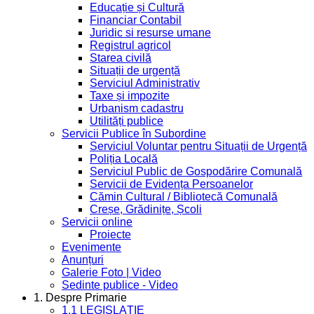
Educație și Cultură
Financiar Contabil
Juridic si resurse umane
Registrul agricol
Starea civilă
Situații de urgență
Serviciul Administrativ
Taxe și impozite
Urbanism cadastru
Utilități publice
Servicii Publice în Subordine
Serviciul Voluntar pentru Situații de Urgență
Poliția Locală
Serviciul Public de Gospodărire Comunală
Servicii de Evidența Persoanelor
Cămin Cultural / Bibliotecă Comunală
Creșe, Grădinițe, Școli
Servicii online
Proiecte
Evenimente
Anunțuri
Galerie Foto | Video
Sedinte publice - Video
1. Despre Primarie
1.1 LEGISLAȚIE