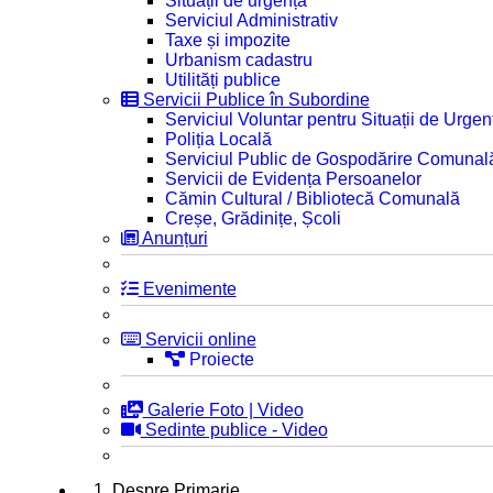
Situații de urgență
Serviciul Administrativ
Taxe și impozite
Urbanism cadastru
Utilități publice
Servicii Publice în Subordine
Serviciul Voluntar pentru Situații de Urgen
Poliția Locală
Serviciul Public de Gospodărire Comunal
Servicii de Evidența Persoanelor
Cămin Cultural / Bibliotecă Comunală
Creșe, Grădinițe, Școli
Anunțuri
Evenimente
Servicii online
Proiecte
Galerie Foto | Video
Sedinte publice - Video
1. Despre Primarie