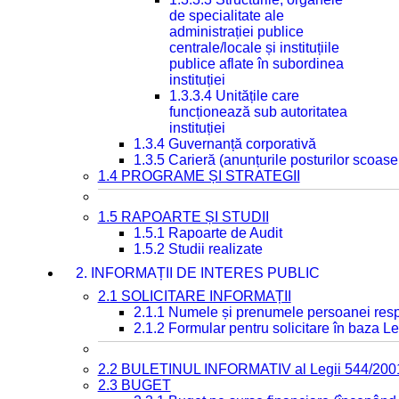
de specialitate ale
administrației publice
centrale/locale și instituțiile
publice aflate în subordinea
instituției
1.3.3.4 Unitățile care
funcționează sub autoritatea
instituției
1.3.4 Guvernanță corporativă
1.3.5 Carieră (anunțurile posturilor scoase
1.4 PROGRAME ȘI STRATEGII
1.5 RAPOARTE ȘI STUDII
1.5.1 Rapoarte de Audit
1.5.2 Studii realizate
2. INFORMAȚII DE INTERES PUBLIC
2.1 SOLICITARE INFORMAȚII
2.1.1 Numele și prenumele persoanei resp
2.1.2 Formular pentru solicitare în baza Le
2.2 BULETINUL INFORMATIV al Legii 544/200
2.3 BUGET