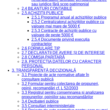
sau juridice fără scop patrimonial
2.4 BILANȚURI CONTABILE
2.5 ACHIZIȚII PUBLICE
2.5.1 Programul anual al achizițiilor publice
2.5.2 Centralizatorul achizițiilor publice cu
valoare mai mare de 5000 €
2.5.3 Contracte de achiziții publice cu
valoare de peste 5000 €
2.5.4 Documente privind execuția
contractelor
2.6 FORMULARE TIP
2.7 DECLARAȚII DE AVERE ȘI DE INTERESE
2.8 COMISIA PARITARĂ
2.9. PROTECȚIA DATELOR CU CARACTER
PERSONAL
3. TRANSPARENȚĂ DECIZIONALĂ
3.1 Proiecte de acte normative aflate în
consultare publică
3.2 Formular pentru colectarea de propuneri,
opinii, recomandări cf. L 52/2003
3.3 Registrul pentru consemnarea și analizarea
propunerilor, opiniilor sau recomandărilor
3.4 Dezbateri publice
3.5 Consultari interministeriale