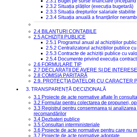
2.3.1 Buget pe surse financiare (începând
2.3.2 Situația plăților (execuția bugetară)
2.3.3 Situația drepturilor salariale stabilit
2.3.4 Situația anuală a finanțărilor neramb
2.4 BILANȚURI CONTABILE
2.5 ACHIZIȚII PUBLICE
2.5.1 Programul anual al achizițiilor publi
2.5.2 Centralizatorul achizițiilor publice 
2.5.3 Contracte de achiziții publice cu va
2.5.4 Documente privind execuția contract
2.6 FORMULARE TIP
2.7 DECLARAȚII DE AVERE ȘI DE INTERES
2.8 COMISIA PARITARĂ
2.9. PROTECȚIA DATELOR CU CARACTER
3. TRANSPARENȚĂ DECIZIONALĂ
3.1 Proiecte de acte normative aflate în consult
3.2 Formular pentru colectarea de propuneri, opi
3.3 Registrul pentru consemnarea și analizarea p
recomandărilor
3.4 Dezbateri publice
3.5 Consultari interministeriale
3.6 Proiecte de acte normative pentru care nu ma
3.7 Proiecte de acte normative adoptate