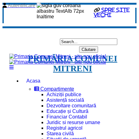
Autentificare
spre site
vechi
PRIMĂRIA COMUNEI
MITRENI
Acasa
Compartimente
Achiziții publice
Asistență socială
Dezvoltare comunitară
Educație și Cultură
Financiar Contabil
Juridic si resurse umane
Registrul agricol
Starea civilă