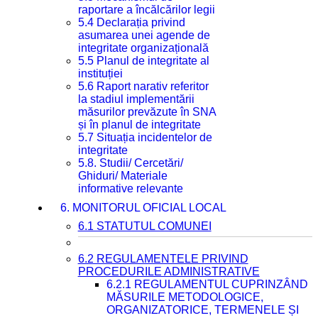
raportare a încălcărilor legii
5.4 Declarația privind
asumarea unei agende de
integritate organizațională
5.5 Planul de integritate al
instituției
5.6 Raport narativ referitor
la stadiul implementării
măsurilor prevăzute în SNA
și în planul de integritate
5.7 Situația incidentelor de
integritate
5.8. Studii/ Cercetări/
Ghiduri/ Materiale
informative relevante
6. MONITORUL OFICIAL LOCAL
6.1 STATUTUL COMUNEI
6.2 REGULAMENTELE PRIVIND
PROCEDURILE ADMINISTRATIVE
6.2.1 REGULAMENTUL CUPRINZÂND
MĂSURILE METODOLOGICE,
ORGANIZATORICE, TERMENELE ȘI