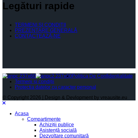
Legături rapide
TERMENI ŞI CONDIŢII
PREZENTARE GENERALĂ
CONTACTEAZĂ-NE
Politica De Confidențialitate
Termeni și condiții
Protectia datelor cu caracter personal
© Copyright 2026 | Design & Devlopment by vreausite.eu
Acasa
Compartimente
Achiziții publice
Asistență socială
Dezvoltare comunitară