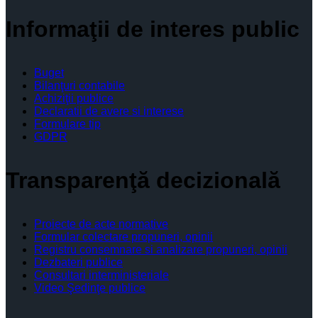
Informaţii de interes public
Buget
Bilanţuri contabile
Achiziţii publice
Declaratii de avere si interese
Formulare tip
GDPR
Transparenţă decizională
Proiecte de acte normative
Formular colectare propuneri, opinii
Registru consemnare si analizare propuneri, opinii
Dezbateri publice
Consultari interministeriale
Video Şedinţe publice