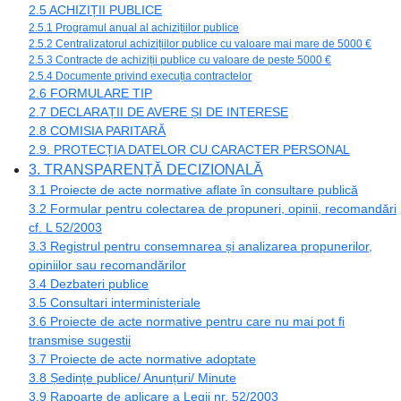
2.5 ACHIZIȚII PUBLICE
2.5.1 Programul anual al achizițiilor publice
2.5.2 Centralizatorul achizițiilor publice cu valoare mai mare de 5000 €
2.5.3 Contracte de achiziții publice cu valoare de peste 5000 €
2.5.4 Documente privind execuția contractelor
2.6 FORMULARE TIP
2.7 DECLARAȚII DE AVERE ȘI DE INTERESE
2.8 COMISIA PARITARĂ
2.9. PROTECȚIA DATELOR CU CARACTER PERSONAL
3. TRANSPARENȚĂ DECIZIONALĂ
3.1 Proiecte de acte normative aflate în consultare publică
3.2 Formular pentru colectarea de propuneri, opinii, recomandări
cf. L 52/2003
3.3 Registrul pentru consemnarea și analizarea propunerilor,
opiniilor sau recomandărilor
3.4 Dezbateri publice
3.5 Consultari interministeriale
3.6 Proiecte de acte normative pentru care nu mai pot fi
transmise sugestii
3.7 Proiecte de acte normative adoptate
3.8 Ședințe publice/ Anunțuri/ Minute
3.9 Rapoarte de aplicare a Legii nr. 52/2003