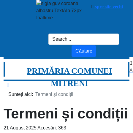
spre site vechi
PRIMĂRIA COMUNEI
A
MITRENI
Sunteți aici:
Termeni și condiții
Termeni și condiții
21 August 2025
Accesări: 363