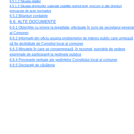
6.5.1.2 Situatia platilor
6.5.1.3 Situatia drepturilor salariale stabilite potrivit legii, precum si alte drepturi
prevazute de acte normative
6.5.2 Bilanturi contabile
6.6. ALTE DOCUMENTE
6.6.1 Obiecțiile cu privire la legalitate, efectuate în scris de secretarul general
al Comunei
6.6.2 Informații din oficiu asupra problemelor de interes public care urmează
să fie dezbătute de Consiliul local al comunei
6.6.3 Minutele în care se consemnează, în rezumat, punctele de vedere
exprimate de participanți la ședinele publice
6.6.4 Procesele-verbale ale ședințelor Consiliului local al comunei
6.6.5 Declarații de căsătorie