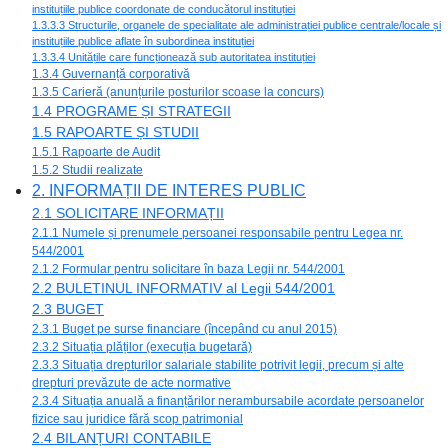
instituțiile publice coordonate de conducătorul instituției
1.3.3.3 Structurile, organele de specialitate ale administrației publice centrale/locale și
instituțiile publice aflate în subordinea instituției
1.3.3.4 Unitățile care funcționează sub autoritatea instituției
1.3.4 Guvernanță corporativă
1.3.5 Carieră (anunțurile posturilor scoase la concurs)
1.4 PROGRAME ȘI STRATEGII
1.5 RAPOARTE ȘI STUDII
1.5.1 Rapoarte de Audit
1.5.2 Studii realizate
2. INFORMAȚII DE INTERES PUBLIC
2.1 SOLICITARE INFORMAȚII
2.1.1 Numele și prenumele persoanei responsabile pentru Legea nr.
544/2001
2.1.2 Formular pentru solicitare în baza Legii nr. 544/2001
2.2 BULETINUL INFORMATIV al Legii 544/2001
2.3 BUGET
2.3.1 Buget pe surse financiare (începând cu anul 2015)
2.3.2 Situația plăților (execuția bugetară)
2.3.3 Situația drepturilor salariale stabilite potrivit legii, precum și alte
drepturi prevăzute de acte normative
2.3.4 Situația anuală a finanțărilor nerambursabile acordate persoanelor
fizice sau juridice fără scop patrimonial
2.4 BILANȚURI CONTABILE