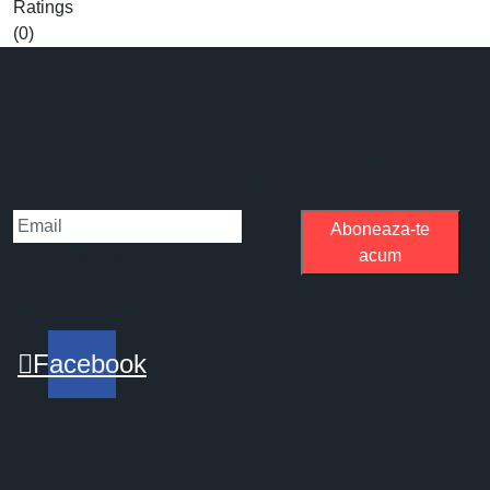
Ratings
(0)
Aboneaza-te la newsletter
Please
Aboneaza-te
fill the required field.
acum
Pe retele sociale
Facebook