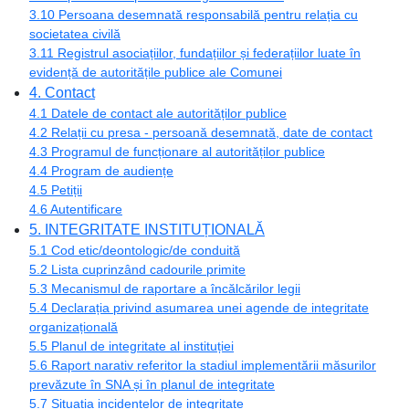
3.10 Persoana desemnată responsabilă pentru relația cu
societatea civilă
3.11 Registrul asociațiilor, fundațiilor și federațiilor luate în
evidență de autoritățile publice ale Comunei
4. Contact
4.1 Datele de contact ale autorităților publice
4.2 Relații cu presa - persoană desemnată, date de contact
4.3 Programul de funcționare al autorităților publice
4.4 Program de audiențe
4.5 Petiții
4.6 Autentificare
5. INTEGRITATE INSTITUȚIONALĂ
5.1 Cod etic/deontologic/de conduită
5.2 Lista cuprinzând cadourile primite
5.3 Mecanismul de raportare a încălcărilor legii
5.4 Declarația privind asumarea unei agende de integritate
organizațională
5.5 Planul de integritate al instituției
5.6 Raport narativ referitor la stadiul implementării măsurilor
prevăzute în SNA și în planul de integritate
5.7 Situația incidentelor de integritate