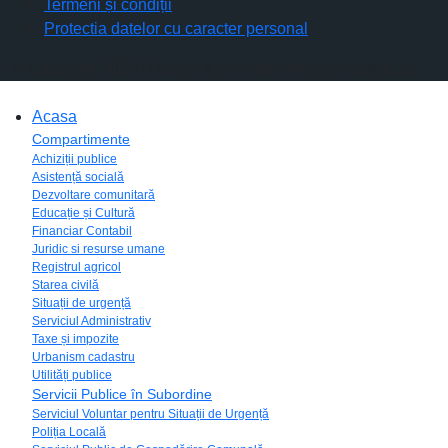
Termeni și condiții
Protectia datelor cu caracter personal
© Copyright 2026 | Design & Devlopment by vreausite.eu
Acasa
Compartimente
Achiziții publice
Asistență socială
Dezvoltare comunitară
Educație și Cultură
Financiar Contabil
Juridic si resurse umane
Registrul agricol
Starea civilă
Situații de urgență
Serviciul Administrativ
Taxe și impozite
Urbanism cadastru
Utilități publice
Servicii Publice în Subordine
Serviciul Voluntar pentru Situații de Urgență
Poliția Locală