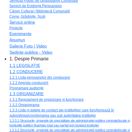
Serviciul Public de Gospodărire Comunală
Servicii de Evidența Persoanelor
Cămin Cultural / Bibliotecă Comunală
Creșe, Grădinițe, Școli
Servicii online
Proiecte
Evenimente
Anunțuri
Galerie Foto | Video
Sedinte publice - Video
1. Despre Primarie
1.1 LEGISLAȚIE
1.2 CONDUCERE
1.2.1 Lista persoanelor din conducere
1.2.2 Agenda conducerii
Programare audiențe
1.3 ORGANIZARE
1.3.1 Regulament de organizare și funcționare
1.3.2 Organigrama
1.3.3 Lista și datele de contact ale instituțiilor care funcționează în
subordinea/coordonarea sau sub autoritatea instituției
1.3.3.1 Structurile, organele de specialitate ale administrației publice centrale/locale și
instituțiile publice finanțate total sau parțial prin bugetul instituției
1.3.3.2 Structurile, organele de specialitate ale administrației publice centrale/locale și