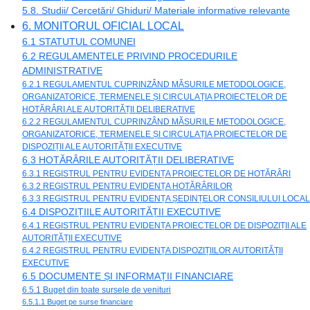
5.8. Studii/ Cercetări/ Ghiduri/ Materiale informative relevante
6. MONITORUL OFICIAL LOCAL
6.1 STATUTUL COMUNEI
6.2 REGULAMENTELE PRIVIND PROCEDURILE
ADMINISTRATIVE
6.2.1 REGULAMENTUL CUPRINZÂND MĂSURILE METODOLOGICE,
ORGANIZATORICE, TERMENELE ȘI CIRCULAȚIA PROIECTELOR DE
HOTĂRÂRI ALE AUTORITĂȚII DELIBERATIVE
6.2.2 REGULAMENTUL CUPRINZÂND MĂSURILE METODOLOGICE,
ORGANIZATORICE, TERMENELE ȘI CIRCULAȚIA PROIECTELOR DE
DISPOZIȚII ALE AUTORITĂȚII EXECUTIVE
6.3 HOTĂRÂRILE AUTORITĂȚII DELIBERATIVE
6.3.1 REGISTRUL PENTRU EVIDENȚA PROIECTELOR DE HOTĂRÂRI
6.3.2 REGISTRUL PENTRU EVIDENȚA HOTĂRÂRILOR
6.3.3 REGISTRUL PENTRU EVIDENȚA ȘEDINȚELOR CONSILIULUI LOCAL
6.4 DISPOZIȚIILE AUTORITĂȚII EXECUTIVE
6.4.1 REGISTRUL PENTRU EVIDENȚA PROIECTELOR DE DISPOZIȚII ALE
AUTORITĂȚII EXECUTIVE
6.4.2 REGISTRUL PENTRU EVIDENȚA DISPOZIȚIILOR AUTORITĂȚII
EXECUTIVE
6.5 DOCUMENTE ȘI INFORMAȚII FINANCIARE
6.5.1 Buget din toate sursele de venituri
6.5.1.1 Buget pe surse financiare