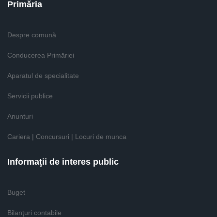
Primăria
Despre comună
Conducerea Primăriei
Aparatul de specialitate
Servicii publice
Anunturi
Cariera | Concursuri | Locuri de munca
Informaţii de interes public
Buget
Bilanţuri contabile