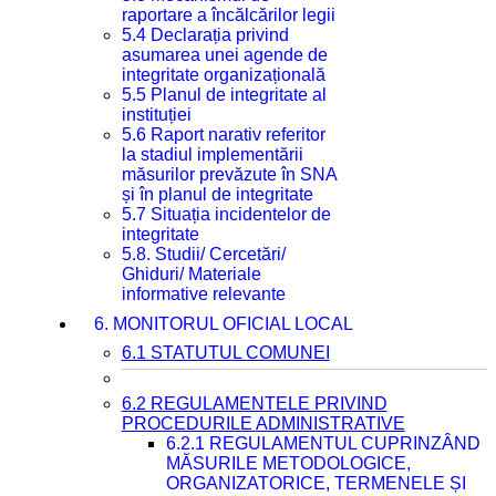
raportare a încălcărilor legii
5.4 Declarația privind
asumarea unei agende de
integritate organizațională
5.5 Planul de integritate al
instituției
5.6 Raport narativ referitor
la stadiul implementării
măsurilor prevăzute în SNA
și în planul de integritate
5.7 Situația incidentelor de
integritate
5.8. Studii/ Cercetări/
Ghiduri/ Materiale
informative relevante
6. MONITORUL OFICIAL LOCAL
6.1 STATUTUL COMUNEI
6.2 REGULAMENTELE PRIVIND
PROCEDURILE ADMINISTRATIVE
6.2.1 REGULAMENTUL CUPRINZÂND
MĂSURILE METODOLOGICE,
ORGANIZATORICE, TERMENELE ȘI