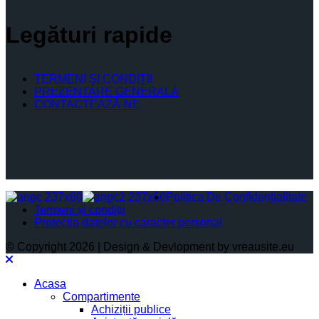
Legături rapide
TERMENI ŞI CONDIŢII
PREZENTARE GENERALĂ
CONTACTEAZĂ-NE
Politica De Confidențialitate
Termeni și condiții
Protectia datelor cu caracter personal
© Copyright 2026 | Design & Devlopment by vreausite.eu
Acasa
Compartimente
Achiziții publice