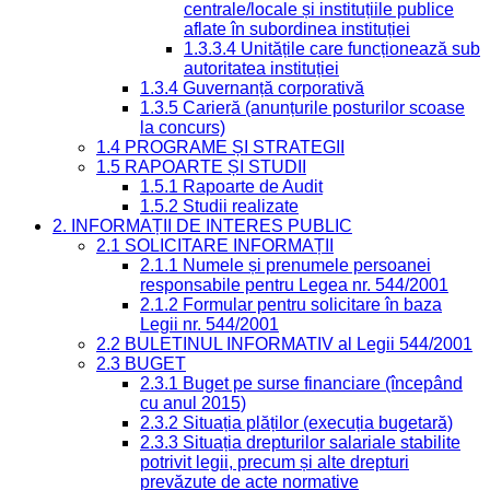
centrale/locale și instituțiile publice
aflate în subordinea instituției
1.3.3.4 Unitățile care funcționează sub
autoritatea instituției
1.3.4 Guvernanță corporativă
1.3.5 Carieră (anunțurile posturilor scoase
la concurs)
1.4 PROGRAME ȘI STRATEGII
1.5 RAPOARTE ȘI STUDII
1.5.1 Rapoarte de Audit
1.5.2 Studii realizate
2. INFORMAȚII DE INTERES PUBLIC
2.1 SOLICITARE INFORMAȚII
2.1.1 Numele și prenumele persoanei
responsabile pentru Legea nr. 544/2001
2.1.2 Formular pentru solicitare în baza
Legii nr. 544/2001
2.2 BULETINUL INFORMATIV al Legii 544/2001
2.3 BUGET
2.3.1 Buget pe surse financiare (începând
cu anul 2015)
2.3.2 Situația plăților (execuția bugetară)
2.3.3 Situația drepturilor salariale stabilite
potrivit legii, precum și alte drepturi
prevăzute de acte normative