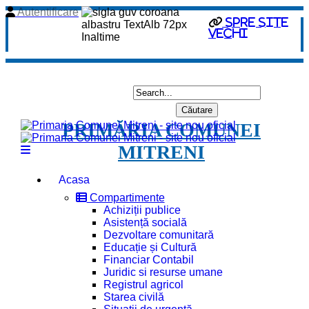
Autentificare
spre site
vechi
PRIMĂRIA COMUNEI
MITRENI
Acasa
Compartimente
Achiziții publice
Asistență socială
Dezvoltare comunitară
Educație și Cultură
Financiar Contabil
Juridic si resurse umane
Registrul agricol
Starea civilă