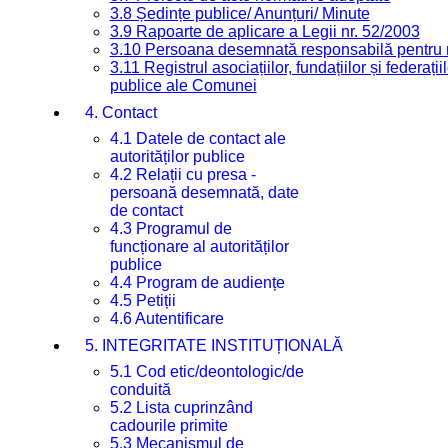
3.8 Ședințe publice/ Anunțuri/ Minute
3.9 Rapoarte de aplicare a Legii nr. 52/2003
3.10 Persoana desemnată responsabilă pentru re
3.11 Registrul asociațiilor, fundațiilor și federații
publice ale Comunei
4. Contact
4.1 Datele de contact ale
autorităților publice
4.2 Relații cu presa -
persoană desemnată, date
de contact
4.3 Programul de
funcționare al autorităților
publice
4.4 Program de audiențe
4.5 Petiții
4.6 Autentificare
5. INTEGRITATE INSTITUȚIONALĂ
5.1 Cod etic/deontologic/de
conduită
5.2 Lista cuprinzând
cadourile primite
5.3 Mecanismul de