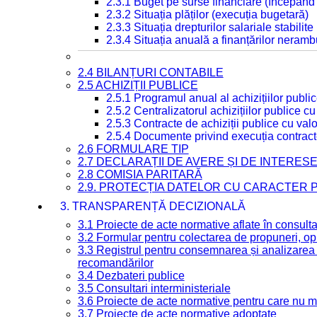
2.3.1 Buget pe surse financiare (începând
2.3.2 Situația plăților (execuția bugetară)
2.3.3 Situația drepturilor salariale stabilit
2.3.4 Situația anuală a finanțărilor neramb
2.4 BILANȚURI CONTABILE
2.5 ACHIZIȚII PUBLICE
2.5.1 Programul anual al achizițiilor publi
2.5.2 Centralizatorul achizițiilor publice 
2.5.3 Contracte de achiziții publice cu va
2.5.4 Documente privind execuția contract
2.6 FORMULARE TIP
2.7 DECLARAȚII DE AVERE ȘI DE INTERES
2.8 COMISIA PARITARĂ
2.9. PROTECȚIA DATELOR CU CARACTER
3. TRANSPARENȚĂ DECIZIONALĂ
3.1 Proiecte de acte normative aflate în consult
3.2 Formular pentru colectarea de propuneri, opi
3.3 Registrul pentru consemnarea și analizarea p
recomandărilor
3.4 Dezbateri publice
3.5 Consultari interministeriale
3.6 Proiecte de acte normative pentru care nu ma
3.7 Proiecte de acte normative adoptate