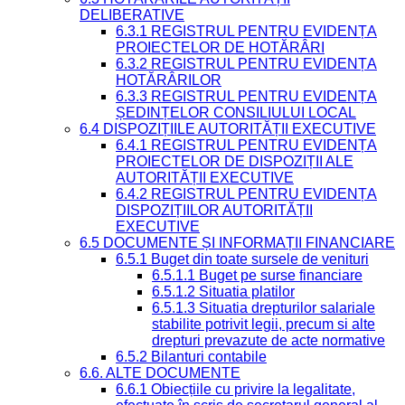
DELIBERATIVE
6.3.1 REGISTRUL PENTRU EVIDENȚA
PROIECTELOR DE HOTĂRÂRI
6.3.2 REGISTRUL PENTRU EVIDENȚA
HOTĂRÂRILOR
6.3.3 REGISTRUL PENTRU EVIDENȚA
ȘEDINȚELOR CONSILIULUI LOCAL
6.4 DISPOZIȚIILE AUTORITĂȚII EXECUTIVE
6.4.1 REGISTRUL PENTRU EVIDENȚA
PROIECTELOR DE DISPOZIȚII ALE
AUTORITĂȚII EXECUTIVE
6.4.2 REGISTRUL PENTRU EVIDENȚA
DISPOZIȚIILOR AUTORITĂȚII
EXECUTIVE
6.5 DOCUMENTE ȘI INFORMAȚII FINANCIARE
6.5.1 Buget din toate sursele de venituri
6.5.1.1 Buget pe surse financiare
6.5.1.2 Situatia platilor
6.5.1.3 Situatia drepturilor salariale
stabilite potrivit legii, precum si alte
drepturi prevazute de acte normative
6.5.2 Bilanturi contabile
6.6. ALTE DOCUMENTE
6.6.1 Obiecțiile cu privire la legalitate,