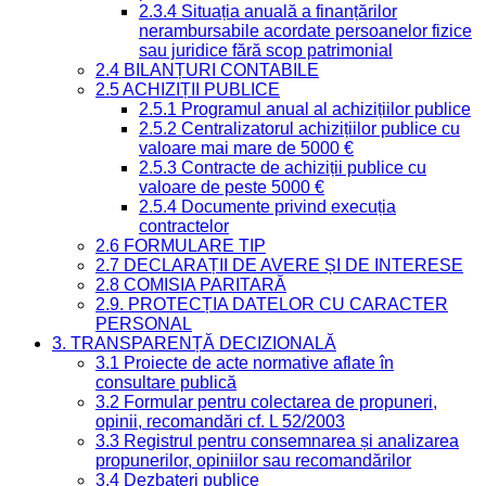
2.3.4 Situația anuală a finanțărilor
nerambursabile acordate persoanelor fizice
sau juridice fără scop patrimonial
2.4 BILANȚURI CONTABILE
2.5 ACHIZIȚII PUBLICE
2.5.1 Programul anual al achizițiilor publice
2.5.2 Centralizatorul achizițiilor publice cu
valoare mai mare de 5000 €
2.5.3 Contracte de achiziții publice cu
valoare de peste 5000 €
2.5.4 Documente privind execuția
contractelor
2.6 FORMULARE TIP
2.7 DECLARAȚII DE AVERE ȘI DE INTERESE
2.8 COMISIA PARITARĂ
2.9. PROTECȚIA DATELOR CU CARACTER
PERSONAL
3. TRANSPARENȚĂ DECIZIONALĂ
3.1 Proiecte de acte normative aflate în
consultare publică
3.2 Formular pentru colectarea de propuneri,
opinii, recomandări cf. L 52/2003
3.3 Registrul pentru consemnarea și analizarea
propunerilor, opiniilor sau recomandărilor
3.4 Dezbateri publice