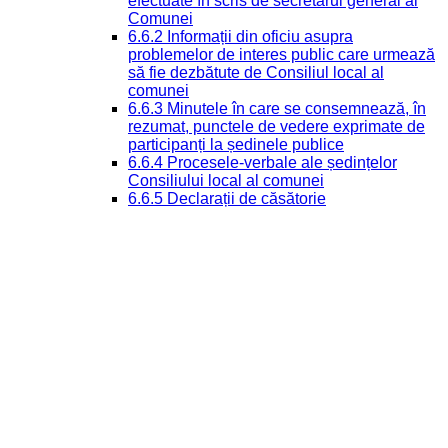
efectuate în scris de secretarul general al
Comunei
6.6.2 Informații din oficiu asupra
problemelor de interes public care urmează
să fie dezbătute de Consiliul local al
comunei
6.6.3 Minutele în care se consemnează, în
rezumat, punctele de vedere exprimate de
participanți la ședinele publice
6.6.4 Procesele-verbale ale ședințelor
Consiliului local al comunei
6.6.5 Declarații de căsătorie