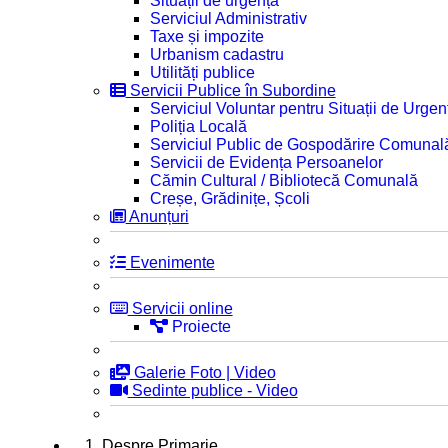
Situații de urgență
Serviciul Administrativ
Taxe și impozite
Urbanism cadastru
Utilități publice
Servicii Publice în Subordine
Serviciul Voluntar pentru Situații de Urgen
Poliția Locală
Serviciul Public de Gospodărire Comunal
Servicii de Evidența Persoanelor
Cămin Cultural / Bibliotecă Comunală
Creșe, Grădinițe, Școli
Anunțuri
Evenimente
Servicii online
Proiecte
Galerie Foto | Video
Sedinte publice - Video
1. Despre Primarie