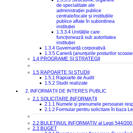
de specialitate ale
administrației publice
centrale/locale și instituțiile
publice aflate în subordinea
instituției
1.3.3.4 Unitățile care
funcționează sub autoritatea
instituției
1.3.4 Guvernanță corporativă
1.3.5 Carieră (anunțurile posturilor scoase
1.4 PROGRAME ȘI STRATEGII
1.5 RAPOARTE ȘI STUDII
1.5.1 Rapoarte de Audit
1.5.2 Studii realizate
2. INFORMAȚII DE INTERES PUBLIC
2.1 SOLICITARE INFORMAȚII
2.1.1 Numele și prenumele persoanei resp
2.1.2 Formular pentru solicitare în baza Le
2.2 BULETINUL INFORMATIV al Legii 544/200
2.3 BUGET