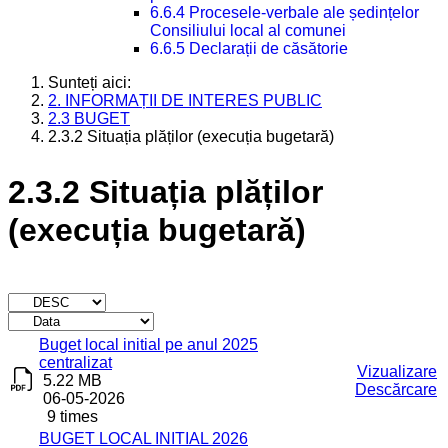
6.6.4 Procesele-verbale ale ședințelor
Consiliului local al comunei
6.6.5 Declarații de căsătorie
Sunteți aici:
2. INFORMAȚII DE INTERES PUBLIC
2.3 BUGET
2.3.2 Situația plăților (execuția bugetară)
2.3.2 Situația plăților
(execuția bugetară)
Titlu
Descărcare
Buget local initial pe anul 2025
centralizat
Vizualizare
5.22 MB
Descărcare
06-05-2026
9 times
BUGET LOCAL INITIAL 2026