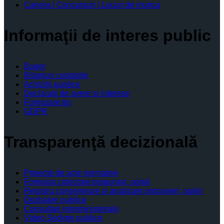
Cariera | Concursuri | Locuri de munca
Informaţii de interes public
Buget
Bilanţuri contabile
Achiziţii publice
Declaratii de avere si interese
Formulare tip
GDPR
Transparenţă decizională
Proiecte de acte normative
Formular colectare propuneri, opinii
Registru consemnare si analizare propuneri, opinii
Dezbateri publice
Consultari interministeriale
Video Şedinţe publice