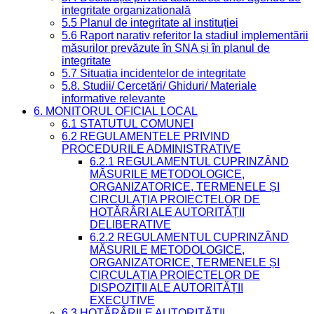
integritate organizațională
5.5 Planul de integritate al instituției
5.6 Raport narativ referitor la stadiul implementării
măsurilor prevăzute în SNA și în planul de
integritate
5.7 Situația incidentelor de integritate
5.8. Studii/ Cercetări/ Ghiduri/ Materiale
informative relevante
6. MONITORUL OFICIAL LOCAL
6.1 STATUTUL COMUNEI
6.2 REGULAMENTELE PRIVIND
PROCEDURILE ADMINISTRATIVE
6.2.1 REGULAMENTUL CUPRINZÂND
MĂSURILE METODOLOGICE,
ORGANIZATORICE, TERMENELE ȘI
CIRCULAȚIA PROIECTELOR DE
HOTĂRÂRI ALE AUTORITĂȚII
DELIBERATIVE
6.2.2 REGULAMENTUL CUPRINZÂND
MĂSURILE METODOLOGICE,
ORGANIZATORICE, TERMENELE ȘI
CIRCULAȚIA PROIECTELOR DE
DISPOZIȚII ALE AUTORITĂȚII
EXECUTIVE
6.3 HOTĂRÂRILE AUTORITĂȚII