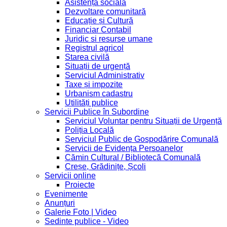
Asistență socială
Dezvoltare comunitară
Educație și Cultură
Financiar Contabil
Juridic si resurse umane
Registrul agricol
Starea civilă
Situații de urgență
Serviciul Administrativ
Taxe și impozite
Urbanism cadastru
Utilități publice
Servicii Publice în Subordine
Serviciul Voluntar pentru Situații de Urgență
Poliția Locală
Serviciul Public de Gospodărire Comunală
Servicii de Evidența Persoanelor
Cămin Cultural / Bibliotecă Comunală
Creșe, Grădinițe, Școli
Servicii online
Proiecte
Evenimente
Anunțuri
Galerie Foto | Video
Sedinte publice - Video