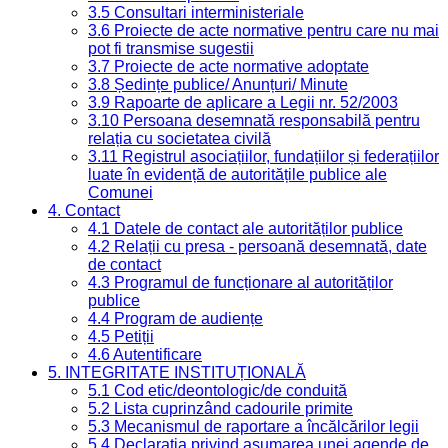
3.5 Consultari interministeriale
3.6 Proiecte de acte normative pentru care nu mai
pot fi transmise sugestii
3.7 Proiecte de acte normative adoptate
3.8 Ședințe publice/ Anunțuri/ Minute
3.9 Rapoarte de aplicare a Legii nr. 52/2003
3.10 Persoana desemnată responsabilă pentru
relația cu societatea civilă
3.11 Registrul asociațiilor, fundațiilor și federațiilor
luate în evidență de autoritățile publice ale
Comunei
4. Contact
4.1 Datele de contact ale autorităților publice
4.2 Relații cu presa - persoană desemnată, date
de contact
4.3 Programul de funcționare al autorităților
publice
4.4 Program de audiențe
4.5 Petiții
4.6 Autentificare
5. INTEGRITATE INSTITUȚIONALĂ
5.1 Cod etic/deontologic/de conduită
5.2 Lista cuprinzând cadourile primite
5.3 Mecanismul de raportare a încălcărilor legii
5.4 Declarația privind asumarea unei agende de