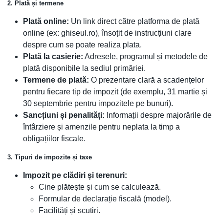
2. Plată și termene
Plată online:
Un link direct către platforma de plată
online (ex: ghiseul.ro), însoțit de instrucțiuni clare
despre cum se poate realiza plata.
Plată la casierie:
Adresele, programul și metodele de
plată disponibile la sediul primăriei.
Termene de plată:
O prezentare clară a scadențelor
pentru fiecare tip de impozit (de exemplu, 31 martie și
30 septembrie pentru impozitele pe bunuri).
Sancțiuni și penalități:
Informații despre majorările de
întârziere și amenzile pentru neplata la timp a
obligațiilor fiscale.
3. Tipuri de impozite și taxe
Impozit pe clădiri și terenuri:
Cine plătește și cum se calculează.
Formular de declarație fiscală (model).
Facilități și scutiri.