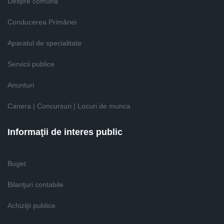
Despre comună
Conducerea Primăriei
Aparatul de specialitate
Servicii publice
Anunturi
Cariera | Concursuri | Locuri de munca
Informaţii de interes public
Buget
Bilanţuri contabile
Achiziţii publice