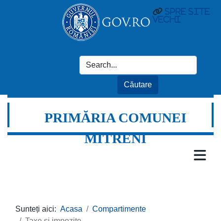
spre site
vechi
PRIMĂRIA COMUNEI
MITRENI
Sunteți aici:
Acasa
Compartimente
Taxe și impozite