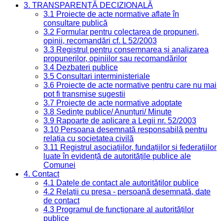
3. TRANSPARENȚĂ DECIZIONALĂ
3.1 Proiecte de acte normative aflate în
consultare publică
3.2 Formular pentru colectarea de propuneri,
opinii, recomandări cf. L 52/2003
3.3 Registrul pentru consemnarea și analizarea
propunerilor, opiniilor sau recomandărilor
3.4 Dezbateri publice
3.5 Consultari interministeriale
3.6 Proiecte de acte normative pentru care nu mai
pot fi transmise sugestii
3.7 Proiecte de acte normative adoptate
3.8 Ședințe publice/ Anunțuri/ Minute
3.9 Rapoarte de aplicare a Legii nr. 52/2003
3.10 Persoana desemnată responsabilă pentru
relația cu societatea civilă
3.11 Registrul asociațiilor, fundațiilor și federațiilor
luate în evidență de autoritățile publice ale
Comunei
4. Contact
4.1 Datele de contact ale autorităților publice
4.2 Relații cu presa - persoană desemnată, date
de contact
4.3 Programul de funcționare al autorităților
publice