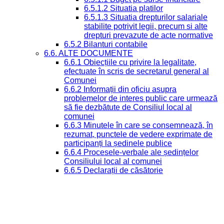
6.5.1.2 Situatia platilor
6.5.1.3 Situatia drepturilor salariale
stabilite potrivit legii, precum si alte
drepturi prevazute de acte normative
6.5.2 Bilanturi contabile
6.6. ALTE DOCUMENTE
6.6.1 Obiecțiile cu privire la legalitate,
efectuate în scris de secretarul general al
Comunei
6.6.2 Informații din oficiu asupra
problemelor de interes public care urmează
să fie dezbătute de Consiliul local al
comunei
6.6.3 Minutele în care se consemnează, în
rezumat, punctele de vedere exprimate de
participanți la ședinele publice
6.6.4 Procesele-verbale ale ședințelor
Consiliului local al comunei
6.6.5 Declarații de căsătorie