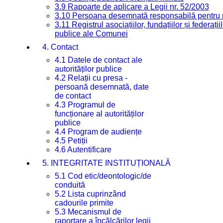
3.9 Rapoarte de aplicare a Legii nr. 52/2003
3.10 Persoana desemnată responsabilă pentru re
3.11 Registrul asociațiilor, fundațiilor și federații
publice ale Comunei
4. Contact
4.1 Datele de contact ale
autorităților publice
4.2 Relații cu presa -
persoană desemnată, date
de contact
4.3 Programul de
funcționare al autorităților
publice
4.4 Program de audiențe
4.5 Petiții
4.6 Autentificare
5. INTEGRITATE INSTITUȚIONALĂ
5.1 Cod etic/deontologic/de
conduită
5.2 Lista cuprinzând
cadourile primite
5.3 Mecanismul de
raportare a încălcărilor legii