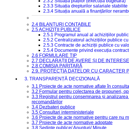
2.3.2 Situația plăților (execuția bugetară)
2.3.3 Situația drepturilor salariale stabilit
2.3.4 Situația anuală a finanțărilor neramb
2.4 BILANȚURI CONTABILE
2.5 ACHIZIȚII PUBLICE
2.5.1 Programul anual al achizițiilor publi
2.5.2 Centralizatorul achizițiilor publice 
2.5.3 Contracte de achiziții publice cu va
2.5.4 Documente privind execuția contract
2.6 FORMULARE TIP
2.7 DECLARAȚII DE AVERE ȘI DE INTERES
2.8 COMISIA PARITARĂ
2.9. PROTECȚIA DATELOR CU CARACTER
3. TRANSPARENȚĂ DECIZIONALĂ
3.1 Proiecte de acte normative aflate în consult
3.2 Formular pentru colectarea de propuneri, opi
3.3 Registrul pentru consemnarea și analizarea p
recomandărilor
3.4 Dezbateri publice
3.5 Consultari interministeriale
3.6 Proiecte de acte normative pentru care nu ma
3.7 Proiecte de acte normative adoptate
3.8 Ședințe publice/ Anunțuri/ Minute