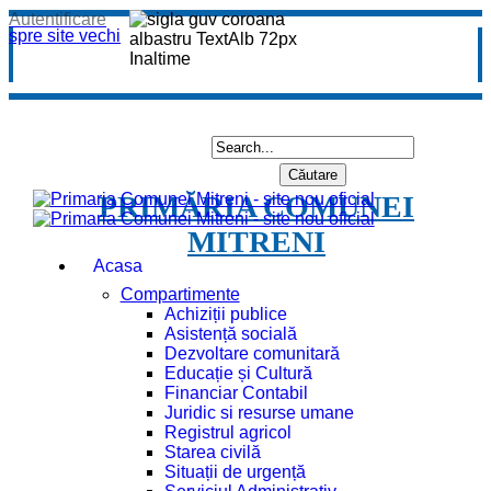
Autentificare
spre site vechi
PRIMĂRIA COMUNEI
MITRENI
Acasa
Compartimente
Achiziții publice
Asistență socială
Dezvoltare comunitară
Educație și Cultură
Financiar Contabil
Juridic si resurse umane
Registrul agricol
Starea civilă
Situații de urgență