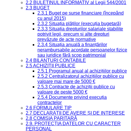
2.2 BULETINUL INFORMATIV al Legii 544/2001
2.3 BUGET
2.3.1 Buget pe surse financiare (începând
cu anul 2015)
2.3.2 Situația plăților (execuția bugetară)
2.3.3 Situația drepturilor salariale stabilite
potrivit legii, precum și alte drepturi
prevăzute de acte normative
2.3.4 Situația anuală a finanțărilor
nerambursabile acordate persoanelor fizice
sau juridice fără scop patrimonial
2.4 BILANȚURI CONTABILE
2.5 ACHIZIȚII PUBLICE
2.5.1 Programul anual al achizițiilor publice
2.5.2 Centralizatorul achizițiilor publice cu
valoare mai mare de 5000 €
2.5.3 Contracte de achiziții publice cu
valoare de peste 5000 €
2.5.4 Documente privind execuția
contractelor
2.6 FORMULARE TIP
2.7 DECLARAȚII DE AVERE ȘI DE INTERESE
2.8 COMISIA PARITARĂ
2.9. PROTECȚIA DATELOR CU CARACTER
PERSONAL