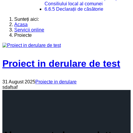
Consiliului local al comunei
6.6.5 Declarații de căsătorie
Sunteți aici:
Acasa
Servicii online
Proiecte
Proiect in derulare de test
31 August 2025
Proiecte in derulare
sdafsaf