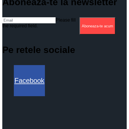
Aboneaza-te la newsletter
Please fill
the required field.
Aboneaza-te acum
Pe retele sociale
Facebook