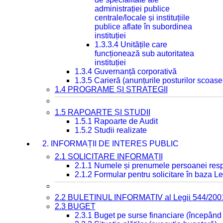
administrației publice
centrale/locale și instituțiile
publice aflate în subordinea
instituției
1.3.3.4 Unitățile care
funcționează sub autoritatea
instituției
1.3.4 Guvernanță corporativă
1.3.5 Carieră (anunțurile posturilor scoase
1.4 PROGRAME ȘI STRATEGII
1.5 RAPOARTE ȘI STUDII
1.5.1 Rapoarte de Audit
1.5.2 Studii realizate
2. INFORMAȚII DE INTERES PUBLIC
2.1 SOLICITARE INFORMAȚII
2.1.1 Numele și prenumele persoanei resp
2.1.2 Formular pentru solicitare în baza Le
2.2 BULETINUL INFORMATIV al Legii 544/200
2.3 BUGET
2.3.1 Buget pe surse financiare (începând