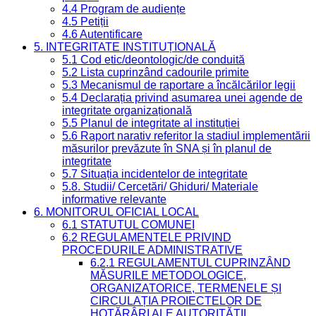
4.4 Program de audiențe
4.5 Petiții
4.6 Autentificare
5. INTEGRITATE INSTITUȚIONALĂ
5.1 Cod etic/deontologic/de conduită
5.2 Lista cuprinzând cadourile primite
5.3 Mecanismul de raportare a încălcărilor legii
5.4 Declarația privind asumarea unei agende de
integritate organizațională
5.5 Planul de integritate al instituției
5.6 Raport narativ referitor la stadiul implementării
măsurilor prevăzute în SNA și în planul de
integritate
5.7 Situația incidentelor de integritate
5.8. Studii/ Cercetări/ Ghiduri/ Materiale
informative relevante
6. MONITORUL OFICIAL LOCAL
6.1 STATUTUL COMUNEI
6.2 REGULAMENTELE PRIVIND
PROCEDURILE ADMINISTRATIVE
6.2.1 REGULAMENTUL CUPRINZÂND
MĂSURILE METODOLOGICE,
ORGANIZATORICE, TERMENELE ȘI
CIRCULAȚIA PROIECTELOR DE
HOTĂRÂRI ALE AUTORITĂȚII