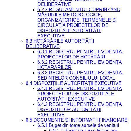
DELIBERATIVE
6.2.2 REGULAMENTUL CUPRINZÂND
MĂSURILE METODOLOGICE,
ORGANIZATORICE, TERMENELE ȘI
CIRCULAȚIA PROIECTELOR DE
DISPOZIȚII ALE AUTORITĂȚII
EXECUTIVE
6.3 HOTĂRÂRILE AUTORITĂȚII
DELIBERATIVE
6.3.1 REGISTRUL PENTRU EVIDENȚA
PROIECTELOR DE HOTĂRÂRI
6.3.2 REGISTRUL PENTRU EVIDENȚA
HOTĂRÂRILOR
6.3.3 REGISTRUL PENTRU EVIDENȚA
ȘEDINȚELOR CONSILIULUI LOCAL
6.4 DISPOZIȚIILE AUTORITĂȚII EXECUTIVE
6.4.1 REGISTRUL PENTRU EVIDENȚA
PROIECTELOR DE DISPOZIȚII ALE
AUTORITĂȚII EXECUTIVE
6.4.2 REGISTRUL PENTRU EVIDENȚA
DISPOZIȚIILOR AUTORITĂȚII
EXECUTIVE
6.5 DOCUMENTE ȘI INFORMAȚII FINANCIARE
6.5.1 Buget din toate sursele de venituri
6.5.1.1 Buget pe surse financiare