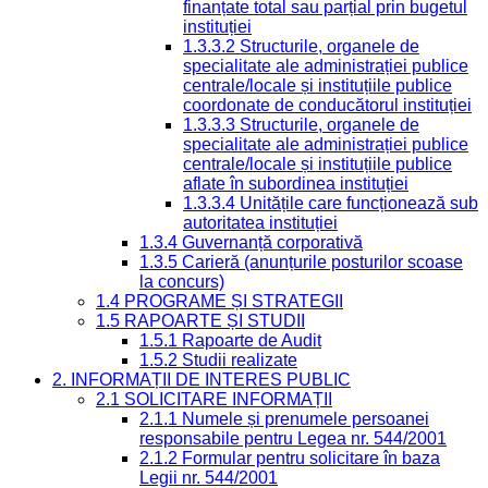
finanțate total sau parțial prin bugetul
instituției
1.3.3.2 Structurile, organele de
specialitate ale administrației publice
centrale/locale și instituțiile publice
coordonate de conducătorul instituției
1.3.3.3 Structurile, organele de
specialitate ale administrației publice
centrale/locale și instituțiile publice
aflate în subordinea instituției
1.3.3.4 Unitățile care funcționează sub
autoritatea instituției
1.3.4 Guvernanță corporativă
1.3.5 Carieră (anunțurile posturilor scoase
la concurs)
1.4 PROGRAME ȘI STRATEGII
1.5 RAPOARTE ȘI STUDII
1.5.1 Rapoarte de Audit
1.5.2 Studii realizate
2. INFORMAȚII DE INTERES PUBLIC
2.1 SOLICITARE INFORMAȚII
2.1.1 Numele și prenumele persoanei
responsabile pentru Legea nr. 544/2001
2.1.2 Formular pentru solicitare în baza
Legii nr. 544/2001