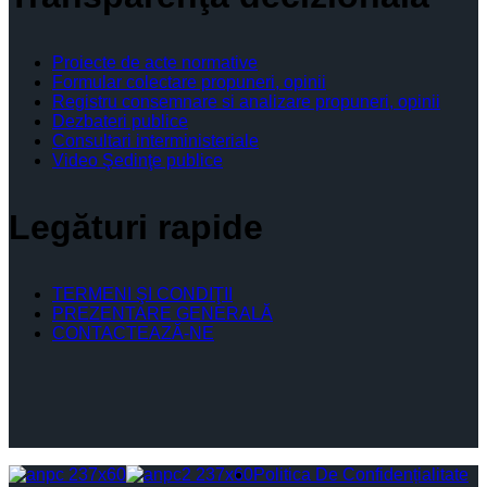
Proiecte de acte normative
Formular colectare propuneri, opinii
Registru consemnare si analizare propuneri, opinii
Dezbateri publice
Consultari interministeriale
Video Şedinţe publice
Legături rapide
TERMENI ŞI CONDIŢII
PREZENTARE GENERALĂ
CONTACTEAZĂ-NE
Politica De Confidențialitate