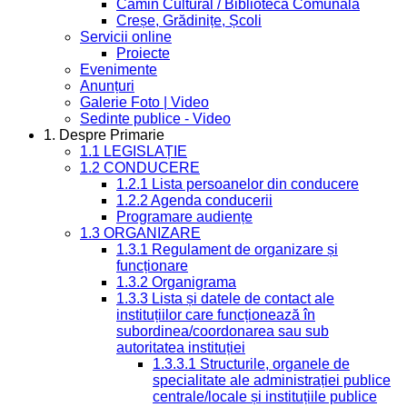
Cămin Cultural / Bibliotecă Comunală
Creșe, Grădinițe, Școli
Servicii online
Proiecte
Evenimente
Anunțuri
Galerie Foto | Video
Sedinte publice - Video
1. Despre Primarie
1.1 LEGISLAȚIE
1.2 CONDUCERE
1.2.1 Lista persoanelor din conducere
1.2.2 Agenda conducerii
Programare audiențe
1.3 ORGANIZARE
1.3.1 Regulament de organizare și
funcționare
1.3.2 Organigrama
1.3.3 Lista și datele de contact ale
instituțiilor care funcționează în
subordinea/coordonarea sau sub
autoritatea instituției
1.3.3.1 Structurile, organele de
specialitate ale administrației publice
centrale/locale și instituțiile publice