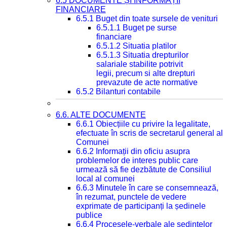
6.5 DOCUMENTE ȘI INFORMAȚII
FINANCIARE
6.5.1 Buget din toate sursele de venituri
6.5.1.1 Buget pe surse
financiare
6.5.1.2 Situatia platilor
6.5.1.3 Situatia drepturilor
salariale stabilite potrivit
legii, precum si alte drepturi
prevazute de acte normative
6.5.2 Bilanturi contabile
6.6. ALTE DOCUMENTE
6.6.1 Obiecțiile cu privire la legalitate,
efectuate în scris de secretarul general al
Comunei
6.6.2 Informații din oficiu asupra
problemelor de interes public care
urmează să fie dezbătute de Consiliul
local al comunei
6.6.3 Minutele în care se consemnează,
în rezumat, punctele de vedere
exprimate de participanți la ședinele
publice
6.6.4 Procesele-verbale ale ședințelor