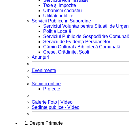
Serviciul Administrativ
Taxe și impozite
Urbanism cadastru
Utilități publice
Servicii Publice în Subordine
Serviciul Voluntar pentru Situații de Urgen
Poliția Locală
Serviciul Public de Gospodărire Comunal
Servicii de Evidența Persoanelor
Cămin Cultural / Bibliotecă Comunală
Creșe, Grădinițe, Școli
Anunțuri
Evenimente
Servicii online
Proiecte
Galerie Foto | Video
Sedinte publice - Video
1. Despre Primarie