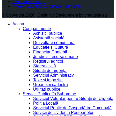
Termeni și condiții
Protectia datelor cu caracter personal
© Copyright 2026 | Design & Devlopment by vreausite.eu
Acasa
Compartimente
Achiziții publice
Asistență socială
Dezvoltare comunitară
Educație și Cultură
Financiar Contabil
Juridic si resurse umane
Registrul agricol
Starea civilă
Situații de urgență
Serviciul Administrativ
Taxe și impozite
Urbanism cadastru
Utilități publice
Servicii Publice în Subordine
Serviciul Voluntar pentru Situații de Urgență
Poliția Locală
Serviciul Public de Gospodărire Comunală
Servicii de Evidența Persoanelor