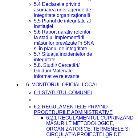
5.4 Declarația privind
asumarea unei agende de
integritate organizațională
5.5 Planul de integritate al
instituției
5.6 Raport narativ referitor
la stadiul implementării
măsurilor prevăzute în SNA
și în planul de integritate
5.7 Situația incidentelor de
integritate
5.8. Studii/ Cercetări/
Ghiduri/ Materiale
informative relevante
6. MONITORUL OFICIAL LOCAL
6.1 STATUTUL COMUNEI
6.2 REGULAMENTELE PRIVIND
PROCEDURILE ADMINISTRATIVE
6.2.1 REGULAMENTUL CUPRINZÂND
MĂSURILE METODOLOGICE,
ORGANIZATORICE, TERMENELE ȘI
CIRCULAȚIA PROIECTELOR DE