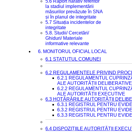
5.6 Raport narativ referitor
la stadiul implementării
măsurilor prevăzute în SNA
și în planul de integritate
5.7 Situația incidentelor de
integritate
5.8. Studii/ Cercetări/
Ghiduri/ Materiale
informative relevante
6. MONITORUL OFICIAL LOCAL
6.1 STATUTUL COMUNEI
6.2 REGULAMENTELE PRIVIND PROC
6.2.1 REGULAMENTUL CUPRINZ
ALE AUTORITĂȚII DELIBERATIV
6.2.2 REGULAMENTUL CUPRINZ
ALE AUTORITĂȚII EXECUTIVE
6.3 HOTĂRÂRILE AUTORITĂȚII DELIB
6.3.1 REGISTRUL PENTRU EVI
6.3.2 REGISTRUL PENTRU EVI
6.3.3 REGISTRUL PENTRU EVID
6.4 DISPOZIȚIILE AUTORITĂȚII EXECU