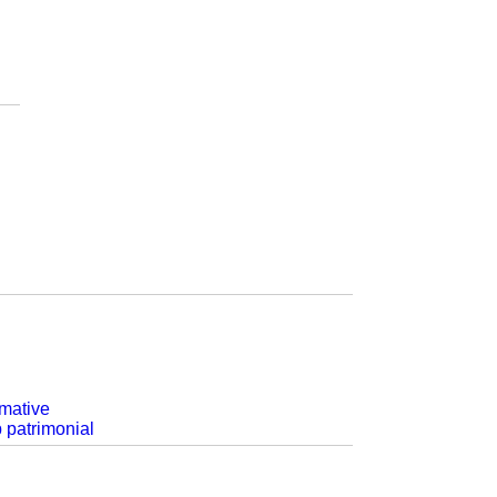
rmative
p patrimonial