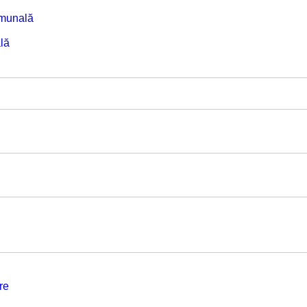
omunală
lă
re