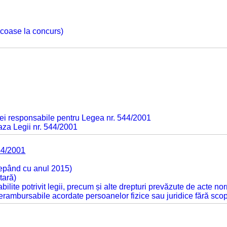
 scoase la concurs)
ei responsabile pentru Legea nr. 544/2001
baza Legii nr. 544/2001
44/2001
cepând cu anul 2015)
tară)
tabilite potrivit legii, precum și alte drepturi prevăzute de acte no
 nerambursabile acordate persoanelor fizice sau juridice fără sco