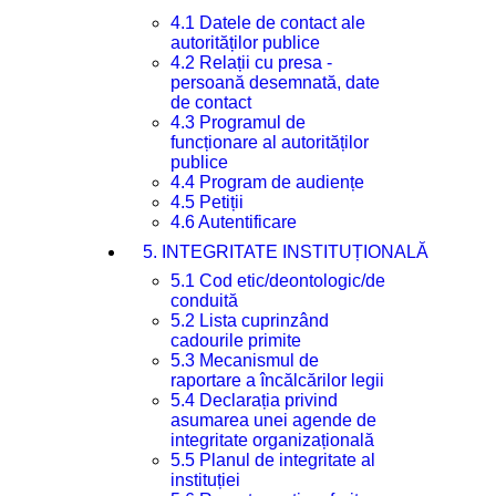
4.1 Datele de contact ale
autorităților publice
4.2 Relații cu presa -
persoană desemnată, date
de contact
4.3 Programul de
funcționare al autorităților
publice
4.4 Program de audiențe
4.5 Petiții
4.6 Autentificare
5. INTEGRITATE INSTITUȚIONALĂ
5.1 Cod etic/deontologic/de
conduită
5.2 Lista cuprinzând
cadourile primite
5.3 Mecanismul de
raportare a încălcărilor legii
5.4 Declarația privind
asumarea unei agende de
integritate organizațională
5.5 Planul de integritate al
instituției