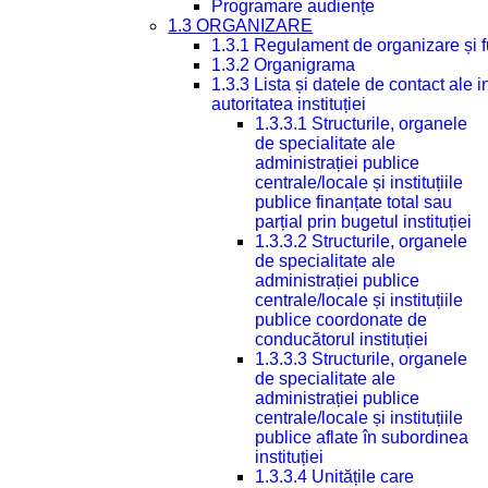
Programare audiențe
1.3 ORGANIZARE
1.3.1 Regulament de organizare și 
1.3.2 Organigrama
1.3.3 Lista și datele de contact ale
autoritatea instituției
1.3.3.1 Structurile, organele
de specialitate ale
administrației publice
centrale/locale și instituțiile
publice finanțate total sau
parțial prin bugetul instituției
1.3.3.2 Structurile, organele
de specialitate ale
administrației publice
centrale/locale și instituțiile
publice coordonate de
conducătorul instituției
1.3.3.3 Structurile, organele
de specialitate ale
administrației publice
centrale/locale și instituțiile
publice aflate în subordinea
instituției
1.3.3.4 Unitățile care