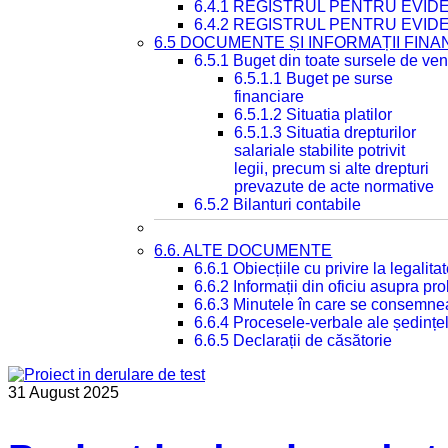
6.4.1 REGISTRUL PENTRU EVID
6.4.2 REGISTRUL PENTRU EVID
6.5 DOCUMENTE ȘI INFORMAȚII FIN
6.5.1 Buget din toate sursele de veni
6.5.1.1 Buget pe surse
financiare
6.5.1.2 Situatia platilor
6.5.1.3 Situatia drepturilor
salariale stabilite potrivit
legii, precum si alte drepturi
prevazute de acte normative
6.5.2 Bilanturi contabile
6.6. ALTE DOCUMENTE
6.6.1 Obiecțiile cu privire la legali
6.6.2 Informații din oficiu asupra p
6.6.3 Minutele în care se consemnea
6.6.4 Procesele-verbale ale ședințel
6.6.5 Declarații de căsătorie
31 August 2025