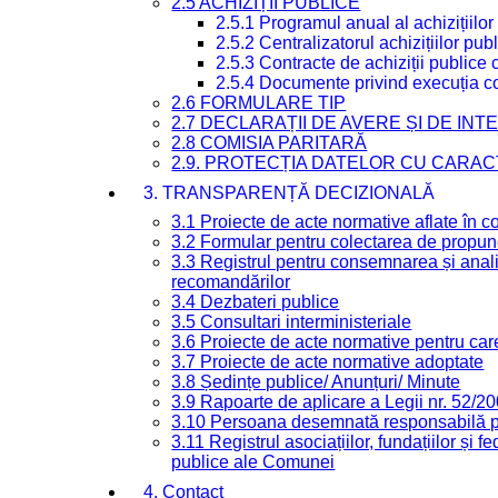
2.5 ACHIZIȚII PUBLICE
2.5.1 Programul anual al achizițiilor
2.5.2 Centralizatorul achizițiilor p
2.5.3 Contracte de achiziții publice
2.5.4 Documente privind execuția co
2.6 FORMULARE TIP
2.7 DECLARAȚII DE AVERE ȘI DE IN
2.8 COMISIA PARITARĂ
2.9. PROTECȚIA DATELOR CU CARA
3. TRANSPARENȚĂ DECIZIONALĂ
3.1 Proiecte de acte normative aflate în c
3.2 Formular pentru colectarea de propune
3.3 Registrul pentru consemnarea și anali
recomandărilor
3.4 Dezbateri publice
3.5 Consultari interministeriale
3.6 Proiecte de acte normative pentru care
3.7 Proiecte de acte normative adoptate
3.8 Ședințe publice/ Anunțuri/ Minute
3.9 Rapoarte de aplicare a Legii nr. 52/2
3.10 Persoana desemnată responsabilă pen
3.11 Registrul asociațiilor, fundațiilor și fe
publice ale Comunei
4. Contact