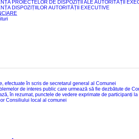
ENȚA PROIECTELOR DE DISPOZIȚII ALE AUTORITĂȚII EXE
ENȚA DISPOZIȚIILOR AUTORITĂȚII EXECUTIVE
ANCIARE
turi
tate, efectuate în scris de secretarul general al Comunei
roblemelor de interes public care urmează să fie dezbătute de Con
ză, în rezumat, punctele de vedere exprimate de participanți la
or Consiliului local al comunei