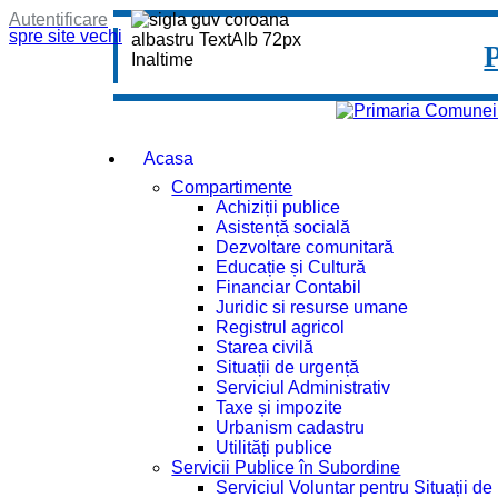
Autentificare
spre site vechi
Acasa
Compartimente
Achiziții publice
Asistență socială
Dezvoltare comunitară
Educație și Cultură
Financiar Contabil
Juridic si resurse umane
Registrul agricol
Starea civilă
Situații de urgență
Serviciul Administrativ
Taxe și impozite
Urbanism cadastru
Utilități publice
Servicii Publice în Subordine
Serviciul Voluntar pentru Situații d