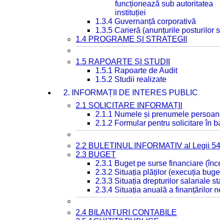
funcționează sub autoritatea
instituției
1.3.4 Guvernanță corporativă
1.3.5 Carieră (anunțurile posturilor
1.4 PROGRAME ȘI STRATEGII
1.5 RAPOARTE ȘI STUDII
1.5.1 Rapoarte de Audit
1.5.2 Studii realizate
2. INFORMAȚII DE INTERES PUBLIC
2.1 SOLICITARE INFORMAȚII
2.1.1 Numele și prenumele persoan
2.1.2 Formular pentru solicitare în 
2.2 BULETINUL INFORMATIV al Legii 5
2.3 BUGET
2.3.1 Buget pe surse financiare (în
2.3.2 Situația plăților (execuția buge
2.3.3 Situația drepturilor salariale s
2.3.4 Situația anuală a finanțărilor
2.4 BILANȚURI CONTABILE