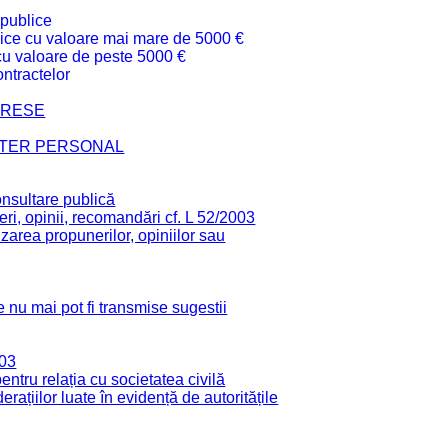
 publice
ublice cu valoare mai mare de 5000 €
 cu valoare de peste 5000 €
ntractelor
TERESE
CTER PERSONAL
onsultare publică
ri, opinii, recomandări cf. L 52/2003
zarea propunerilor, opiniilor sau
 nu mai pot fi transmise sugestii
003
tru relația cu societatea civilă
derațiilor luate în evidență de autoritățile