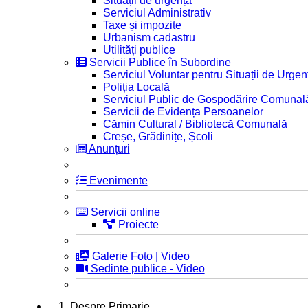
Situații de urgență
Serviciul Administrativ
Taxe și impozite
Urbanism cadastru
Utilități publice
Servicii Publice în Subordine
Serviciul Voluntar pentru Situații de Urgen
Poliția Locală
Serviciul Public de Gospodărire Comunal
Servicii de Evidența Persoanelor
Cămin Cultural / Bibliotecă Comunală
Creșe, Grădinițe, Școli
Anunțuri
Evenimente
Servicii online
Proiecte
Galerie Foto | Video
Sedinte publice - Video
1. Despre Primarie