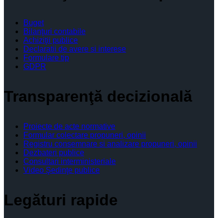
Buget
Bilanţuri contabile
Achiziţii publice
Declaratii de avere si interese
Formulare tip
GDPR
Transparenţă decizională
Proiecte de acte normative
Formular colectare propuneri, opinii
Registru consemnare si analizare propuneri, opinii
Dezbateri publice
Consultari interministeriale
Video Şedinţe publice
Legături rapide