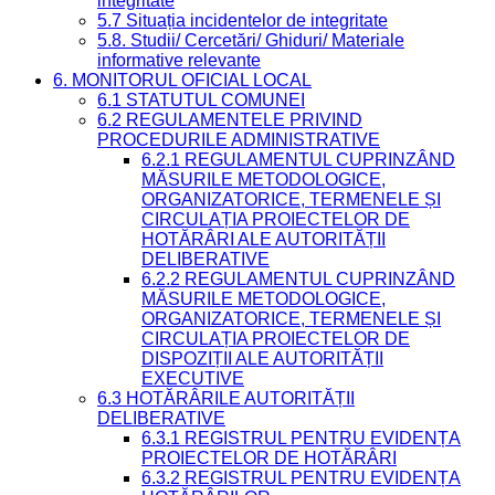
integritate
5.7 Situația incidentelor de integritate
5.8. Studii/ Cercetări/ Ghiduri/ Materiale
informative relevante
6. MONITORUL OFICIAL LOCAL
6.1 STATUTUL COMUNEI
6.2 REGULAMENTELE PRIVIND
PROCEDURILE ADMINISTRATIVE
6.2.1 REGULAMENTUL CUPRINZÂND
MĂSURILE METODOLOGICE,
ORGANIZATORICE, TERMENELE ȘI
CIRCULAȚIA PROIECTELOR DE
HOTĂRÂRI ALE AUTORITĂȚII
DELIBERATIVE
6.2.2 REGULAMENTUL CUPRINZÂND
MĂSURILE METODOLOGICE,
ORGANIZATORICE, TERMENELE ȘI
CIRCULAȚIA PROIECTELOR DE
DISPOZIȚII ALE AUTORITĂȚII
EXECUTIVE
6.3 HOTĂRÂRILE AUTORITĂȚII
DELIBERATIVE
6.3.1 REGISTRUL PENTRU EVIDENȚA
PROIECTELOR DE HOTĂRÂRI
6.3.2 REGISTRUL PENTRU EVIDENȚA