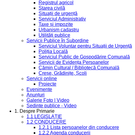
Registrul agricol
Starea civilă
Situații de urgență
Serviciul Administrativ
Taxe și impozite
Urbanism cadastru
Utilități publice
Servicii Publice în Subordine
Serviciul Voluntar pentru Situații de Urgență
Poliția Locală
Serviciul Public de Gospodărire Comunală
Servicii de Evidența Persoanelor
Cămin Cultural / Bibliotecă Comunală
Creșe, Grădinițe, Școli
Servicii online
Proiecte
Evenimente
Anunțuri
Galerie Foto | Video
Sedinte publice - Video
1. Despre Primarie
1.1 LEGISLAȚIE
1.2 CONDUCERE
1.2.1 Lista persoanelor din conducere
1.2.2 Agenda conducerii