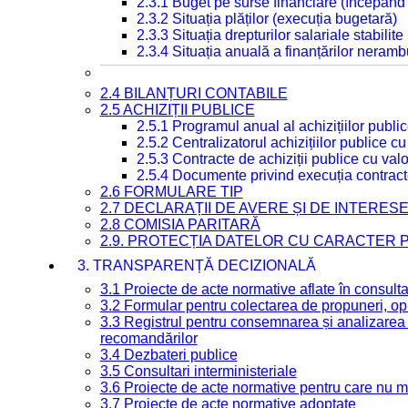
2.3.1 Buget pe surse financiare (începând
2.3.2 Situația plăților (execuția bugetară)
2.3.3 Situația drepturilor salariale stabilit
2.3.4 Situația anuală a finanțărilor neramb
2.4 BILANȚURI CONTABILE
2.5 ACHIZIȚII PUBLICE
2.5.1 Programul anual al achizițiilor publi
2.5.2 Centralizatorul achizițiilor publice 
2.5.3 Contracte de achiziții publice cu va
2.5.4 Documente privind execuția contract
2.6 FORMULARE TIP
2.7 DECLARAȚII DE AVERE ȘI DE INTERES
2.8 COMISIA PARITARĂ
2.9. PROTECȚIA DATELOR CU CARACTER
3. TRANSPARENȚĂ DECIZIONALĂ
3.1 Proiecte de acte normative aflate în consult
3.2 Formular pentru colectarea de propuneri, opi
3.3 Registrul pentru consemnarea și analizarea p
recomandărilor
3.4 Dezbateri publice
3.5 Consultari interministeriale
3.6 Proiecte de acte normative pentru care nu ma
3.7 Proiecte de acte normative adoptate