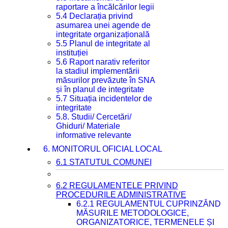
raportare a încălcărilor legii
5.4 Declarația privind
asumarea unei agende de
integritate organizațională
5.5 Planul de integritate al
instituției
5.6 Raport narativ referitor
la stadiul implementării
măsurilor prevăzute în SNA
și în planul de integritate
5.7 Situația incidentelor de
integritate
5.8. Studii/ Cercetări/
Ghiduri/ Materiale
informative relevante
6. MONITORUL OFICIAL LOCAL
6.1 STATUTUL COMUNEI
6.2 REGULAMENTELE PRIVIND
PROCEDURILE ADMINISTRATIVE
6.2.1 REGULAMENTUL CUPRINZÂND
MĂSURILE METODOLOGICE,
ORGANIZATORICE, TERMENELE ȘI