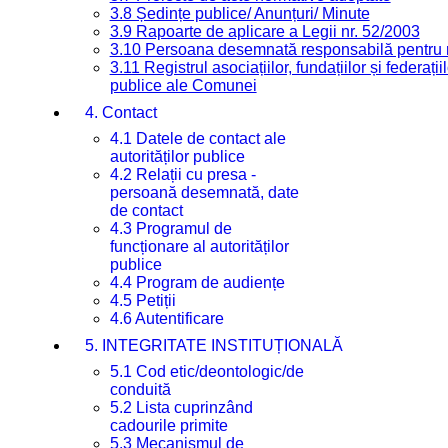
3.8 Ședințe publice/ Anunțuri/ Minute
3.9 Rapoarte de aplicare a Legii nr. 52/2003
3.10 Persoana desemnată responsabilă pentru re
3.11 Registrul asociațiilor, fundațiilor și federații
publice ale Comunei
4. Contact
4.1 Datele de contact ale
autorităților publice
4.2 Relații cu presa -
persoană desemnată, date
de contact
4.3 Programul de
funcționare al autorităților
publice
4.4 Program de audiențe
4.5 Petiții
4.6 Autentificare
5. INTEGRITATE INSTITUȚIONALĂ
5.1 Cod etic/deontologic/de
conduită
5.2 Lista cuprinzând
cadourile primite
5.3 Mecanismul de