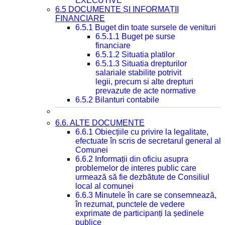
EXECUTIVE
6.5 DOCUMENTE ȘI INFORMAȚII
FINANCIARE
6.5.1 Buget din toate sursele de venituri
6.5.1.1 Buget pe surse
financiare
6.5.1.2 Situatia platilor
6.5.1.3 Situatia drepturilor
salariale stabilite potrivit
legii, precum si alte drepturi
prevazute de acte normative
6.5.2 Bilanturi contabile
6.6. ALTE DOCUMENTE
6.6.1 Obiecțiile cu privire la legalitate,
efectuate în scris de secretarul general al
Comunei
6.6.2 Informații din oficiu asupra
problemelor de interes public care
urmează să fie dezbătute de Consiliul
local al comunei
6.6.3 Minutele în care se consemnează,
în rezumat, punctele de vedere
exprimate de participanți la ședinele
publice