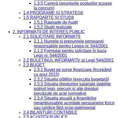
1.3.5 Carieră (anunțurile posturilor scoase
la concurs)
1.4 PROGRAME ȘI STRATEGII
1.5 RAPOARTE ȘI STUDII
1.5.1 Rapoarte de Audit
1.5.2 Studii realizate
2. INFORMAȚII DE INTERES PUBLIC
2.1 SOLICITARE INFORMAȚII
2.1.1 Numele și prenumele persoanei
responsabile pentru Legea nr. 544/2001
2.1.2 Formular pentru solicitare în baza
Legii nr. 544/2001
2.2 BULETINUL INFORMATIV al Legii 544/2001
2.3 BUGET
2.3.1 Buget pe surse financiare (începând
cu anul 2015)
2.3.2 Situația plăților (execuția bugetară)
2.3.3 Situația drepturilor salariale stabilite
potrivit legii, precum și alte drepturi
prevăzute de acte normative
2.3.4 Situația anuală a finanțărilor
nerambursabile acordate persoanelor fizice
sau juridice fără scop patrimonial
2.4 BILANȚURI CONTABILE
2.5 ACHIZIȚII PUBLICE