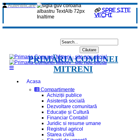
Autentificare
spre site
vechi
PRIMĂRIA COMUNEI
MITRENI
Acasa
Compartimente
Achiziții publice
Asistență socială
Dezvoltare comunitară
Educație și Cultură
Financiar Contabil
Juridic si resurse umane
Registrul agricol
Starea civilă