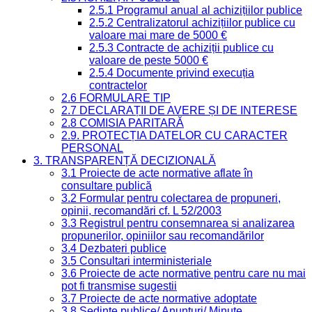
2.5.1 Programul anual al achizițiilor publice
2.5.2 Centralizatorul achizițiilor publice cu
valoare mai mare de 5000 €
2.5.3 Contracte de achiziții publice cu
valoare de peste 5000 €
2.5.4 Documente privind execuția
contractelor
2.6 FORMULARE TIP
2.7 DECLARAȚII DE AVERE ȘI DE INTERESE
2.8 COMISIA PARITARĂ
2.9. PROTECȚIA DATELOR CU CARACTER
PERSONAL
3. TRANSPARENȚĂ DECIZIONALĂ
3.1 Proiecte de acte normative aflate în
consultare publică
3.2 Formular pentru colectarea de propuneri,
opinii, recomandări cf. L 52/2003
3.3 Registrul pentru consemnarea și analizarea
propunerilor, opiniilor sau recomandărilor
3.4 Dezbateri publice
3.5 Consultari interministeriale
3.6 Proiecte de acte normative pentru care nu mai
pot fi transmise sugestii
3.7 Proiecte de acte normative adoptate
3.8 Ședințe publice/ Anunțuri/ Minute