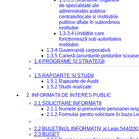
de specialitate ale
administrației publice
centrale/locale și instituțiile
publice aflate în subordinea
instituției
1.3.3.4 Unitățile care
funcționează sub autoritatea
instituției
1.3.4 Guvernanță corporativă
1.3.5 Carieră (anunțurile posturilor scoase
1.4 PROGRAME ȘI STRATEGII
1.5 RAPOARTE ȘI STUDII
1.5.1 Rapoarte de Audit
1.5.2 Studii realizate
2. INFORMAȚII DE INTERES PUBLIC
2.1 SOLICITARE INFORMAȚII
2.1.1 Numele și prenumele persoanei resp
2.1.2 Formular pentru solicitare în baza Le
2.2 BULETINUL INFORMATIV al Legii 544/200
2.3 BUGET