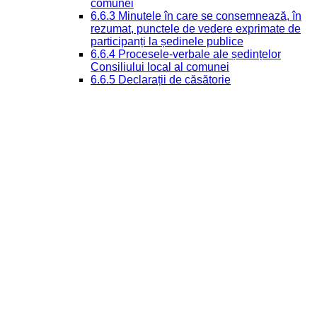
comunei
6.6.3 Minutele în care se consemnează, în
rezumat, punctele de vedere exprimate de
participanți la ședinele publice
6.6.4 Procesele-verbale ale ședințelor
Consiliului local al comunei
6.6.5 Declarații de căsătorie