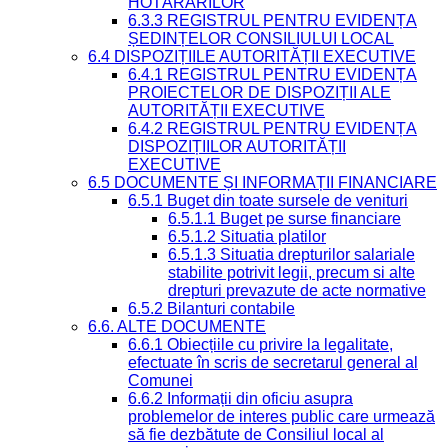
HOTĂRÂRILOR
6.3.3 REGISTRUL PENTRU EVIDENȚA
ȘEDINȚELOR CONSILIULUI LOCAL
6.4 DISPOZIȚIILE AUTORITĂȚII EXECUTIVE
6.4.1 REGISTRUL PENTRU EVIDENȚA
PROIECTELOR DE DISPOZIȚII ALE
AUTORITĂȚII EXECUTIVE
6.4.2 REGISTRUL PENTRU EVIDENȚA
DISPOZIȚIILOR AUTORITĂȚII
EXECUTIVE
6.5 DOCUMENTE ȘI INFORMAȚII FINANCIARE
6.5.1 Buget din toate sursele de venituri
6.5.1.1 Buget pe surse financiare
6.5.1.2 Situatia platilor
6.5.1.3 Situatia drepturilor salariale
stabilite potrivit legii, precum si alte
drepturi prevazute de acte normative
6.5.2 Bilanturi contabile
6.6. ALTE DOCUMENTE
6.6.1 Obiecțiile cu privire la legalitate,
efectuate în scris de secretarul general al
Comunei
6.6.2 Informații din oficiu asupra
problemelor de interes public care urmează
să fie dezbătute de Consiliul local al