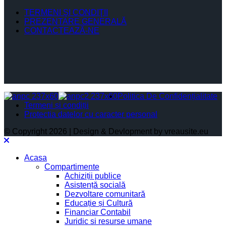
TERMENI ŞI CONDIŢII
PREZENTARE GENERALĂ
CONTACTEAZĂ-NE
Politica De Confidențialitate
Termeni și condiții
Protectia datelor cu caracter personal
© Copyright 2026 | Design & Devlopment by vreausite.eu
Acasa
Compartimente
Achiziții publice
Asistență socială
Dezvoltare comunitară
Educație și Cultură
Financiar Contabil
Juridic si resurse umane