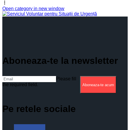
Open category in new window
Aboneaza-te la newsletter
Please fill
the required field.
Aboneaza-te acum
Pe retele sociale