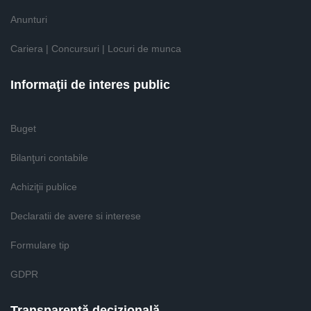
Anunturi
Cariera | Concursuri | Locuri de munca
Informaţii de interes public
Buget
Bilanţuri contabile
Achiziţii publice
Declaratii de avere si interese
Formulare tip
GDPR
Transparenţă decizională