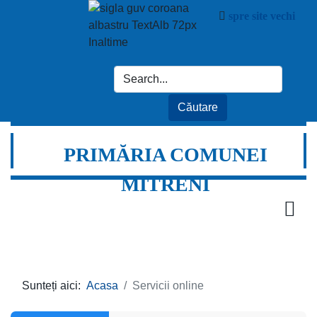
spre site vechi
PRIMĂRIA COMUNEI
MITRENI
Sunteți aici:
Acasa
Servicii online