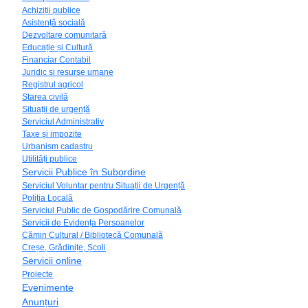
Achiziții publice
Asistență socială
Dezvoltare comunitară
Educație și Cultură
Financiar Contabil
Juridic si resurse umane
Registrul agricol
Starea civilă
Situații de urgență
Serviciul Administrativ
Taxe și impozite
Urbanism cadastru
Utilități publice
Servicii Publice în Subordine
Serviciul Voluntar pentru Situații de Urgență
Poliția Locală
Serviciul Public de Gospodărire Comunală
Servicii de Evidența Persoanelor
Cămin Cultural / Bibliotecă Comunală
Creșe, Grădinițe, Școli
Servicii online
Proiecte
Evenimente
Anunțuri