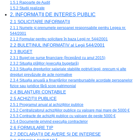
1.5.1 Rapoarte de Audit
1.5.2 Studii realizate
2. INFORMAȚII DE INTERES PUBLIC
2.1 SOLICITARE INFORMAȚII
2.1.1 Numele și prenumele persoanei responsabile pentru Legea nr.
544/2001
2.1.2 Formular pentru solicitare în baza Legii nr. 544/2001
2.2 BULETINUL INFORMATIV al Legii 544/2001
2.3 BUGET
2.3.1 Buget pe surse financiare (începând cu anul 2015)
2.3.2 Situația plăților (execuția bugetară)
2.3.3 Situația drepturilor salariale stabilite potrivit legii, precum și alte
drepturi prevăzute de acte normative
2.3.4 Situația anuală a finanțărilor nerambursabile acordate persoanelor
fizice sau juridice fără scop patrimonial
2.4 BILANȚURI CONTABILE
2.5 ACHIZIȚII PUBLICE
2.5.1 Programul anual al achizițiilor publice
2.5.2 Centralizatorul achizițiilor publice cu valoare mai mare de 5000 €
2.5.3 Contracte de achiziții publice cu valoare de peste 5000 €
2.5.4 Documente privind execuția contractelor
2.6 FORMULARE TIP
2.7 DECLARAȚII DE AVERE ȘI DE INTERESE