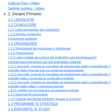
Galerie Foto | Video
Sedinte publice - Video
1. Despre Primarie
1.1 LEGISLAȚIE
1.2 CONDUCERE
1.2.1 Lista persoanelor din conducere
1.2.2 Agenda conducerii
Programare audiențe
1.3 ORGANIZARE
1.3.1 Regulament de organizare și funcționare
1.3.2 Organigrama
1.3.3 Lista și datele de contact ale instituțiilor care funcționează în
subordinea/coordonarea sau sub autoritatea instituției
1.3.3.1 Structurile, organele de specialitate ale administrației publice centrale/locale și
instituțiile publice finanțate total sau parțial prin bugetul instituției
1.3.3.2 Structurile, organele de specialitate ale administrației publice centrale/locale și
instituțiile publice coordonate de conducătorul instituției
1.3.3.3 Structurile, organele de specialitate ale administrației publice centrale/locale și
instituțiile publice aflate în subordinea instituției
1.3.3.4 Unitățile care funcționează sub autoritatea instituției
1.3.4 Guvernanță corporativă
1.3.5 Carieră (anunțurile posturilor scoase la concurs)
1.4 PROGRAME ȘI STRATEGII
1.5 RAPOARTE ȘI STUDII