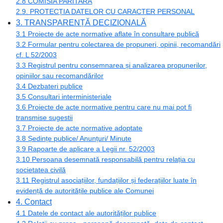
2.8 COMISIA PARITARĂ
2.9. PROTECȚIA DATELOR CU CARACTER PERSONAL
3. TRANSPARENȚĂ DECIZIONALĂ
3.1 Proiecte de acte normative aflate în consultare publică
3.2 Formular pentru colectarea de propuneri, opinii, recomandări
cf. L 52/2003
3.3 Registrul pentru consemnarea și analizarea propunerilor,
opiniilor sau recomandărilor
3.4 Dezbateri publice
3.5 Consultari interministeriale
3.6 Proiecte de acte normative pentru care nu mai pot fi
transmise sugestii
3.7 Proiecte de acte normative adoptate
3.8 Ședințe publice/ Anunțuri/ Minute
3.9 Rapoarte de aplicare a Legii nr. 52/2003
3.10 Persoana desemnată responsabilă pentru relația cu
societatea civilă
3.11 Registrul asociațiilor, fundațiilor și federațiilor luate în
evidență de autoritățile publice ale Comunei
4. Contact
4.1 Datele de contact ale autorităților publice