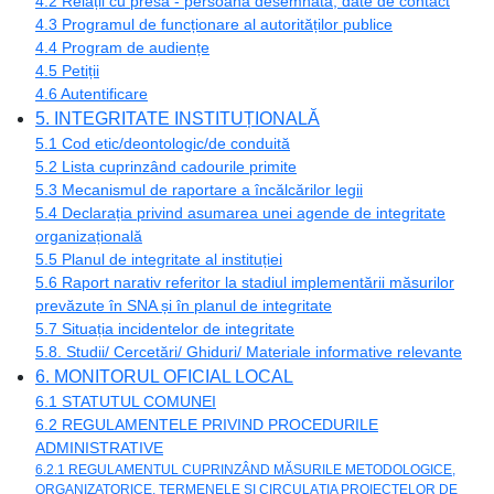
4.2 Relații cu presa - persoană desemnată, date de contact
4.3 Programul de funcționare al autorităților publice
4.4 Program de audiențe
4.5 Petiții
4.6 Autentificare
5. INTEGRITATE INSTITUȚIONALĂ
5.1 Cod etic/deontologic/de conduită
5.2 Lista cuprinzând cadourile primite
5.3 Mecanismul de raportare a încălcărilor legii
5.4 Declarația privind asumarea unei agende de integritate
organizațională
5.5 Planul de integritate al instituției
5.6 Raport narativ referitor la stadiul implementării măsurilor
prevăzute în SNA și în planul de integritate
5.7 Situația incidentelor de integritate
5.8. Studii/ Cercetări/ Ghiduri/ Materiale informative relevante
6. MONITORUL OFICIAL LOCAL
6.1 STATUTUL COMUNEI
6.2 REGULAMENTELE PRIVIND PROCEDURILE
ADMINISTRATIVE
6.2.1 REGULAMENTUL CUPRINZÂND MĂSURILE METODOLOGICE,
ORGANIZATORICE, TERMENELE ȘI CIRCULAȚIA PROIECTELOR DE