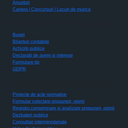
Anunturi
Cariera | Concursuri | Locuri de munca
Informaţii de interes public
Buget
Bilanţuri contabile
Achiziţii publice
Declaratii de avere si interese
Formulare tip
GDPR
Transparenţă decizională
Proiecte de acte normative
Formular colectare propuneri, opinii
Registru consemnare si analizare propuneri, opinii
Dezbateri publice
Consultari interministeriale