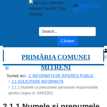
spre site
vechi
PRIMĂRIA COMUNEI
A
MITRENI
Sunteți aici:
2. INFORMAȚII DE INTERES PUBLIC
2.1 SOLICITARE INFORMAȚII
2.1.1 Numele și prenumele persoanei responsabile
pentru Legea nr. 544/2001
2.1.1 Numele și prenumele