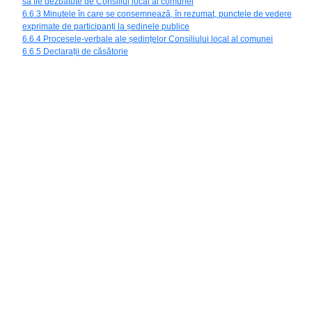
să fie dezbătute de Consiliul local al comunei
6.6.3 Minutele în care se consemnează, în rezumat, punctele de vedere
exprimate de participanți la ședinele publice
6.6.4 Procesele-verbale ale ședințelor Consiliului local al comunei
6.6.5 Declarații de căsătorie