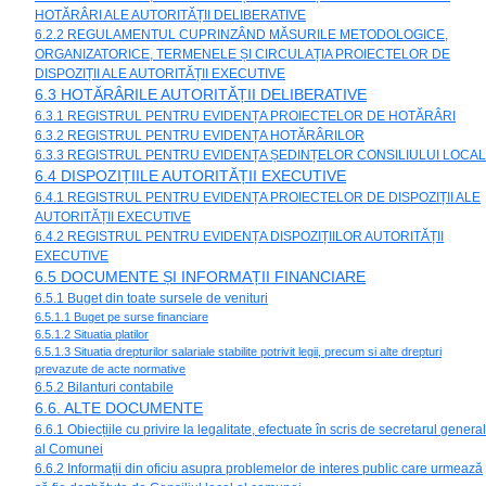
HOTĂRÂRI ALE AUTORITĂȚII DELIBERATIVE
6.2.2 REGULAMENTUL CUPRINZÂND MĂSURILE METODOLOGICE,
ORGANIZATORICE, TERMENELE ȘI CIRCULAȚIA PROIECTELOR DE
DISPOZIȚII ALE AUTORITĂȚII EXECUTIVE
6.3 HOTĂRÂRILE AUTORITĂȚII DELIBERATIVE
6.3.1 REGISTRUL PENTRU EVIDENȚA PROIECTELOR DE HOTĂRÂRI
6.3.2 REGISTRUL PENTRU EVIDENȚA HOTĂRÂRILOR
6.3.3 REGISTRUL PENTRU EVIDENȚA ȘEDINȚELOR CONSILIULUI LOCAL
6.4 DISPOZIȚIILE AUTORITĂȚII EXECUTIVE
6.4.1 REGISTRUL PENTRU EVIDENȚA PROIECTELOR DE DISPOZIȚII ALE
AUTORITĂȚII EXECUTIVE
6.4.2 REGISTRUL PENTRU EVIDENȚA DISPOZIȚIILOR AUTORITĂȚII
EXECUTIVE
6.5 DOCUMENTE ȘI INFORMAȚII FINANCIARE
6.5.1 Buget din toate sursele de venituri
6.5.1.1 Buget pe surse financiare
6.5.1.2 Situatia platilor
6.5.1.3 Situatia drepturilor salariale stabilite potrivit legii, precum si alte drepturi
prevazute de acte normative
6.5.2 Bilanturi contabile
6.6. ALTE DOCUMENTE
6.6.1 Obiecțiile cu privire la legalitate, efectuate în scris de secretarul general
al Comunei
6.6.2 Informații din oficiu asupra problemelor de interes public care urmează