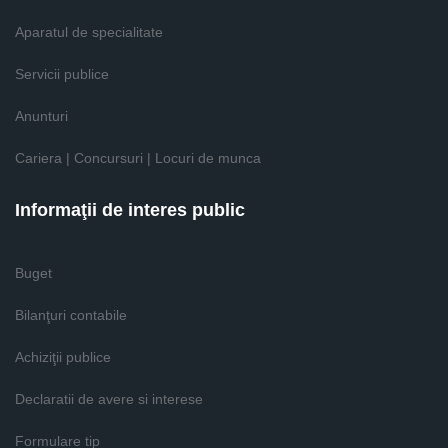
Aparatul de specialitate
Servicii publice
Anunturi
Cariera | Concursuri | Locuri de munca
Informaţii de interes public
Buget
Bilanţuri contabile
Achiziţii publice
Declaratii de avere si interese
Formulare tip