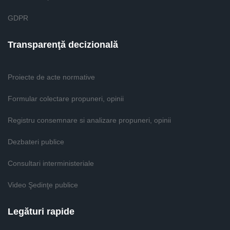
GDPR
Transparenţă decizională
Proiecte de acte normative
Formular colectare propuneri, opinii
Registru consemnare si analizare propuneri, opinii
Dezbateri publice
Consultari interministeriale
Video Şedinţe publice
Legături rapide