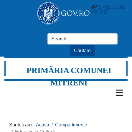
spre site
vechi
PRIMĂRIA COMUNEI
MITRENI
Sunteți aici:
Acasa
Compartimente
Educație și Cultură