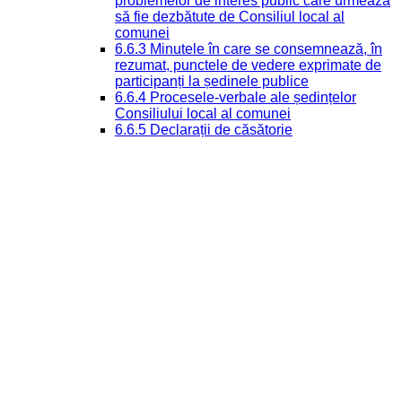
problemelor de interes public care urmează
să fie dezbătute de Consiliul local al
comunei
6.6.3 Minutele în care se consemnează, în
rezumat, punctele de vedere exprimate de
participanți la ședinele publice
6.6.4 Procesele-verbale ale ședințelor
Consiliului local al comunei
6.6.5 Declarații de căsătorie