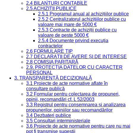
2.4 BILANȚURI CONTABILE
2.5 ACHIZIȚII PUBLICE
2.5.1 Programul anual al achizițiilor publice
2.5.2 Centralizatorul achizițiilor publice cu
valoare mai mare de 5000 €
2.5.3 Contracte de achiziții publice cu
valoare de peste 5000 €
2.5.4 Documente privind execuția
contractelor
2.6 FORMULARE TIP
2.7 DECLARAȚII DE AVERE ȘI DE INTERESE
2.8 COMISIA PARITARĂ
2.9. PROTECȚIA DATELOR CU CARACTER
PERSONAL
3. TRANSPARENȚĂ DECIZIONALĂ
3.1 Proiecte de acte normative aflate în
consultare publică
3.2 Formular pentru colectarea de propuneri,
opinii, recomandări cf. L 52/2003
3.3 Registrul pentru consemnarea și analizarea
propunerilor, opiniilor sau recomandărilor
3.4 Dezbateri publice
3.5 Consultari interministeriale
3.6 Proiecte de acte normative pentru care nu mai
pot fi transmise sugestii