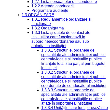
1.2.1 Lista persoanelor din conducere
1.2.2 Agenda conducerii
Programare audiențe
1.3 ORGANIZARE
1.3.1 Regulament de organizare și
funcționare
1.3.2 Organigrama
1.3.3 Lista și datele de contact ale
instituțiilor care funcționează în
subordinea/coordonarea sau sub
autoritatea instituției
1.3.3.1 Structurile, organele de
specialitate ale administrației publice
centrale/locale și instituțiile publice
finanțate total sau parțial prin bugetul
instituției
1.3.3.2 Structurile, organele de
specialitate ale administrației publice
centrale/locale și instituțiile publice
coordonate de conducătorul instituției
1.3.3.3 Structurile, organele de
specialitate ale administrației publice
centrale/locale și instituțiile publice
aflate în subordinea instituției
1.3.3.4 Unitățile care funcționează sub