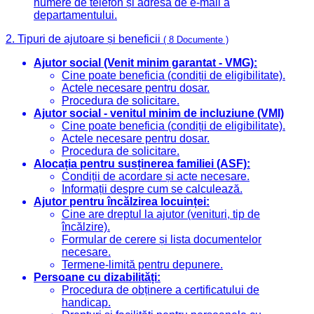
numere de telefon și adresa de e-mail a
departamentului.
2. Tipuri de ajutoare și beneficii
( 8 Documente )
Ajutor social (Venit minim garantat - VMG):
Cine poate beneficia (condiții de eligibilitate).
Actele necesare pentru dosar.
Procedura de solicitare.
Ajutor social - venitul minim de incluziune (VMI)
Cine poate beneficia (condiții de eligibilitate).
Actele necesare pentru dosar.
Procedura de solicitare.
Alocația pentru susținerea familiei (ASF):
Condiții de acordare și acte necesare.
Informații despre cum se calculează.
Ajutor pentru încălzirea locuinței:
Cine are dreptul la ajutor (venituri, tip de
încălzire).
Formular de cerere și lista documentelor
necesare.
Termene-limită pentru depunere.
Persoane cu dizabilități:
Procedura de obținere a certificatului de
handicap.