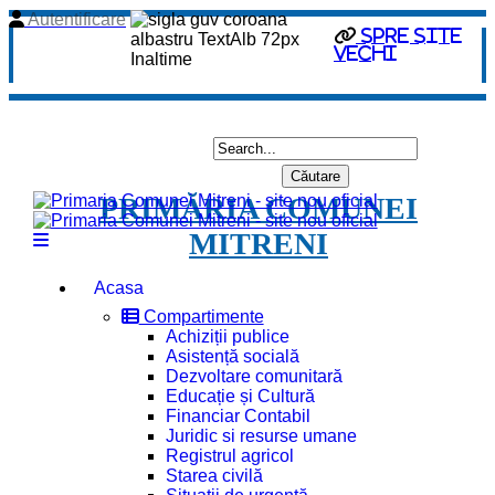
Autentificare
spre site
vechi
PRIMĂRIA COMUNEI
MITRENI
Acasa
Compartimente
Achiziții publice
Asistență socială
Dezvoltare comunitară
Educație și Cultură
Financiar Contabil
Juridic si resurse umane
Registrul agricol
Starea civilă