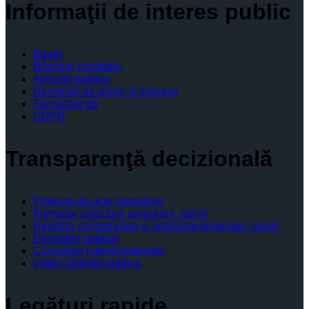
Informaţii de interes public
Buget
Bilanţuri contabile
Achiziţii publice
Declaratii de avere si interese
Formulare tip
GDPR
Transparenţă decizională
Proiecte de acte normative
Formular colectare propuneri, opinii
Registru consemnare si analizare propuneri, opinii
Dezbateri publice
Consultari interministeriale
Video Şedinţe publice
Legături rapide