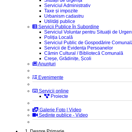
Situații de urgență
Serviciul Administrativ
Taxe și impozite
Urbanism cadastru
Utilități publice
Servicii Publice în Subordine
Serviciul Voluntar pentru Situații de Urgen
Poliția Locală
Serviciul Public de Gospodărire Comunal
Servicii de Evidența Persoanelor
Cămin Cultural / Bibliotecă Comunală
Creșe, Grădinițe, Școli
Anunțuri
Evenimente
Servicii online
Proiecte
Galerie Foto | Video
Sedinte publice - Video
1. Despre Primarie