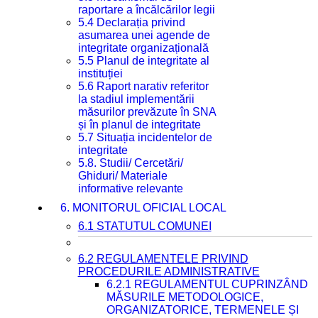
raportare a încălcărilor legii
5.4 Declarația privind
asumarea unei agende de
integritate organizațională
5.5 Planul de integritate al
instituției
5.6 Raport narativ referitor
la stadiul implementării
măsurilor prevăzute în SNA
și în planul de integritate
5.7 Situația incidentelor de
integritate
5.8. Studii/ Cercetări/
Ghiduri/ Materiale
informative relevante
6. MONITORUL OFICIAL LOCAL
6.1 STATUTUL COMUNEI
6.2 REGULAMENTELE PRIVIND
PROCEDURILE ADMINISTRATIVE
6.2.1 REGULAMENTUL CUPRINZÂND
MĂSURILE METODOLOGICE,
ORGANIZATORICE, TERMENELE ȘI