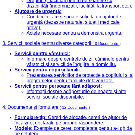
Drepturi și facilități pentru persoanele cu
dizabilități (indemnizații, facilități la transport etc.).
Ajutoare de urgență:
Condiții în care se poate solicita un ajutor de
urgență (dezastre naturale, situații medicale
grave).
Actele necesare pentru a demonstra urgența.
3. Servicii sociale pentru diverse categorii
( 0 Documente )
Servicii pentru vârstnici:
Informare despre centrele de zi, căminele pentru
vârstnici și servicii de îngrijire la domiciliu.
Servicii pentru copii și familii:
Prezentarea serviciilor de protecție a copilului și a
programelor pentru familiile defavorizate.
Servicii pentru persoane fără adăpost:
Informații despre adăposturile de noapte și alte
servicii sociale disponibile.
4. Documente și formulare
( 12 Documente )
Formulare-tip:
Cereri de alocație, cereri de ajutor de
încălzire, declarații pe proprie răspundere.
Modele:
Exemple de cereri completate pentru a-i ghida
pe cetățeni.