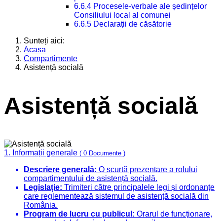
6.6.4 Procesele-verbale ale ședințelor
Consiliului local al comunei
6.6.5 Declarații de căsătorie
Sunteți aici:
Acasa
Compartimente
Asistență socială
Asistență socială
1. Informații generale
( 0 Documente )
Descriere generală:
O scurtă prezentare a rolului
compartimentului de asistență socială.
Legislație:
Trimiteri către principalele legi și ordonanțe
care reglementează sistemul de asistență socială din
România.
Program de lucru cu publicul:
Orarul de funcționare,