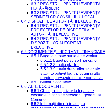
6.3.2 REGISTRUL PENTRU EVIDENȚA
HOTĂRÂRILOR
6.3.3 REGISTRUL PENTRU EVIDENȚA
ȘEDINȚELOR CONSILIULUI LOCAL
6.4 DISPOZIȚIILE AUTORITĂȚII EXECUTIVE
6.4.1 REGISTRUL PENTRU EVIDENȚA
PROIECTELOR DE DISPOZIȚII ALE
AUTORITĂȚII EXECUTIVE
6.4.2 REGISTRUL PENTRU EVIDENȚA
DISPOZIȚIILOR AUTORITĂȚII
EXECUTIVE
6.5 DOCUMENTE ȘI INFORMAȚII FINANCIARE
6.5.1 Buget din toate sursele de venituri
6.5.1.1 Buget pe surse financiare
6.5.1.2 Situatia platilor
6.5.1.3 Situatia drepturilor salariale
stabilite potrivit legii, precum si alte
drepturi prevazute de acte normative
6.5.2 Bilanturi contabile
6.6. ALTE DOCUMENTE
6.6.1 Obiecțiile cu privire la legalitate,
efectuate în scris de secretarul general al
Comunei
6.6.2 Informații din oficiu asupra