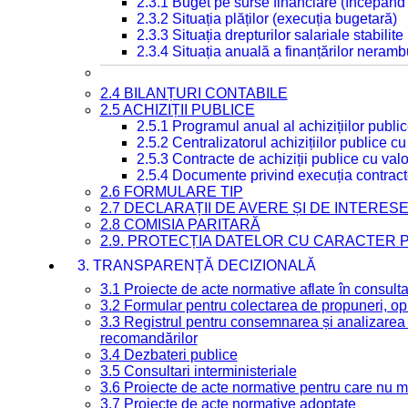
2.3.1 Buget pe surse financiare (începând
2.3.2 Situația plăților (execuția bugetară)
2.3.3 Situația drepturilor salariale stabilit
2.3.4 Situația anuală a finanțărilor neramb
2.4 BILANȚURI CONTABILE
2.5 ACHIZIȚII PUBLICE
2.5.1 Programul anual al achizițiilor publi
2.5.2 Centralizatorul achizițiilor publice 
2.5.3 Contracte de achiziții publice cu va
2.5.4 Documente privind execuția contract
2.6 FORMULARE TIP
2.7 DECLARAȚII DE AVERE ȘI DE INTERES
2.8 COMISIA PARITARĂ
2.9. PROTECȚIA DATELOR CU CARACTER
3. TRANSPARENȚĂ DECIZIONALĂ
3.1 Proiecte de acte normative aflate în consult
3.2 Formular pentru colectarea de propuneri, opi
3.3 Registrul pentru consemnarea și analizarea p
recomandărilor
3.4 Dezbateri publice
3.5 Consultari interministeriale
3.6 Proiecte de acte normative pentru care nu ma
3.7 Proiecte de acte normative adoptate