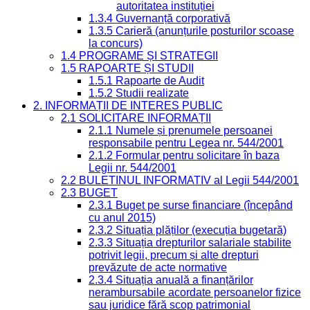
autoritatea instituției
1.3.4 Guvernanță corporativă
1.3.5 Carieră (anunțurile posturilor scoase
la concurs)
1.4 PROGRAME ȘI STRATEGII
1.5 RAPOARTE ȘI STUDII
1.5.1 Rapoarte de Audit
1.5.2 Studii realizate
2. INFORMAȚII DE INTERES PUBLIC
2.1 SOLICITARE INFORMAȚII
2.1.1 Numele și prenumele persoanei
responsabile pentru Legea nr. 544/2001
2.1.2 Formular pentru solicitare în baza
Legii nr. 544/2001
2.2 BULETINUL INFORMATIV al Legii 544/2001
2.3 BUGET
2.3.1 Buget pe surse financiare (începând
cu anul 2015)
2.3.2 Situația plăților (execuția bugetară)
2.3.3 Situația drepturilor salariale stabilite
potrivit legii, precum și alte drepturi
prevăzute de acte normative
2.3.4 Situația anuală a finanțărilor
nerambursabile acordate persoanelor fizice
sau juridice fără scop patrimonial