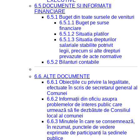
EXECUTIVE
6.5 DOCUMENTE ȘI INFORMAȚII
FINANCIARE
6.5.1 Buget din toate sursele de venituri
6.5.1.1 Buget pe surse
financiare
6.5.1.2 Situatia platilor
6.5.1.3 Situatia drepturilor
salariale stabilite potrivit
legii, precum si alte drepturi
prevazute de acte normative
6.5.2 Bilanturi contabile
6.6. ALTE DOCUMENTE
6.6.1 Obiecțiile cu privire la legalitate,
efectuate în scris de secretarul general al
Comunei
6.6.2 Informații din oficiu asupra
problemelor de interes public care
urmează să fie dezbătute de Consiliul
local al comunei
6.6.3 Minutele în care se consemnează,
în rezumat, punctele de vedere
exprimate de participanți la ședinele
publice