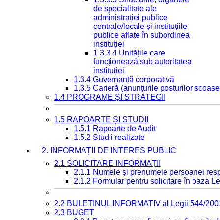
de specialitate ale
administrației publice
centrale/locale și instituțiile
publice aflate în subordinea
instituției
1.3.3.4 Unitățile care
funcționează sub autoritatea
instituției
1.3.4 Guvernanță corporativă
1.3.5 Carieră (anunțurile posturilor scoase
1.4 PROGRAME ȘI STRATEGII
1.5 RAPOARTE ȘI STUDII
1.5.1 Rapoarte de Audit
1.5.2 Studii realizate
2. INFORMAȚII DE INTERES PUBLIC
2.1 SOLICITARE INFORMAȚII
2.1.1 Numele și prenumele persoanei resp
2.1.2 Formular pentru solicitare în baza Le
2.2 BULETINUL INFORMATIV al Legii 544/200
2.3 BUGET