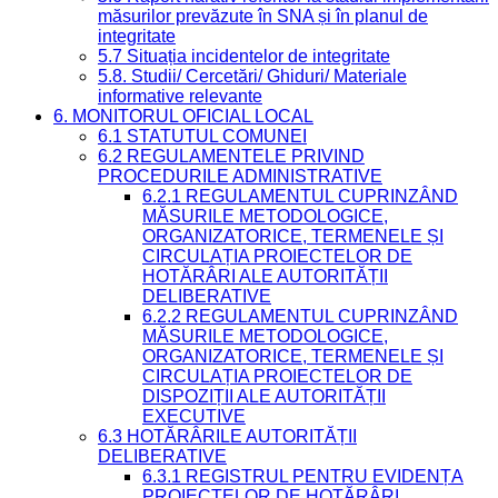
măsurilor prevăzute în SNA și în planul de
integritate
5.7 Situația incidentelor de integritate
5.8. Studii/ Cercetări/ Ghiduri/ Materiale
informative relevante
6. MONITORUL OFICIAL LOCAL
6.1 STATUTUL COMUNEI
6.2 REGULAMENTELE PRIVIND
PROCEDURILE ADMINISTRATIVE
6.2.1 REGULAMENTUL CUPRINZÂND
MĂSURILE METODOLOGICE,
ORGANIZATORICE, TERMENELE ȘI
CIRCULAȚIA PROIECTELOR DE
HOTĂRÂRI ALE AUTORITĂȚII
DELIBERATIVE
6.2.2 REGULAMENTUL CUPRINZÂND
MĂSURILE METODOLOGICE,
ORGANIZATORICE, TERMENELE ȘI
CIRCULAȚIA PROIECTELOR DE
DISPOZIȚII ALE AUTORITĂȚII
EXECUTIVE
6.3 HOTĂRÂRILE AUTORITĂȚII
DELIBERATIVE
6.3.1 REGISTRUL PENTRU EVIDENȚA
PROIECTELOR DE HOTĂRÂRI