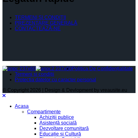
TERMENI ŞI CONDIŢII
PREZENTARE GENERALĂ
CONTACTEAZĂ-NE
Politica De Confidențialitate
Termeni și condiții
Protectia datelor cu caracter personal
© Copyright 2026 | Design & Devlopment by vreausite.eu
Acasa
Compartimente
Achiziții publice
Asistență socială
Dezvoltare comunitară
Educație și Cultură