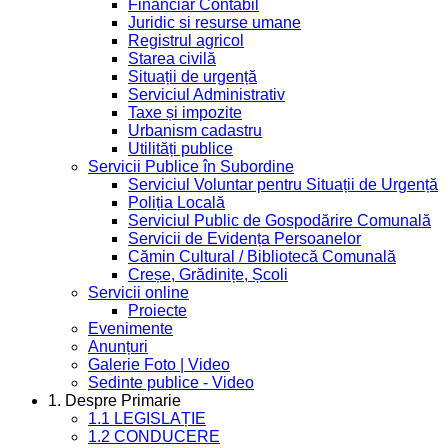
Financiar Contabil
Juridic si resurse umane
Registrul agricol
Starea civilă
Situații de urgență
Serviciul Administrativ
Taxe și impozite
Urbanism cadastru
Utilități publice
Servicii Publice în Subordine
Serviciul Voluntar pentru Situații de Urgență
Poliția Locală
Serviciul Public de Gospodărire Comunală
Servicii de Evidența Persoanelor
Cămin Cultural / Bibliotecă Comunală
Creșe, Grădinițe, Școli
Servicii online
Proiecte
Evenimente
Anunțuri
Galerie Foto | Video
Sedinte publice - Video
1. Despre Primarie
1.1 LEGISLAȚIE
1.2 CONDUCERE