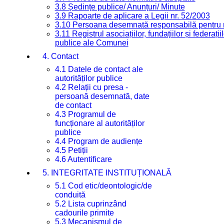
3.8 Ședințe publice/ Anunțuri/ Minute
3.9 Rapoarte de aplicare a Legii nr. 52/2003
3.10 Persoana desemnată responsabilă pentru re
3.11 Registrul asociațiilor, fundațiilor și federații
publice ale Comunei
4. Contact
4.1 Datele de contact ale
autorităților publice
4.2 Relații cu presa -
persoană desemnată, date
de contact
4.3 Programul de
funcționare al autorităților
publice
4.4 Program de audiențe
4.5 Petiții
4.6 Autentificare
5. INTEGRITATE INSTITUȚIONALĂ
5.1 Cod etic/deontologic/de
conduită
5.2 Lista cuprinzând
cadourile primite
5.3 Mecanismul de