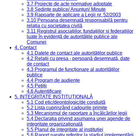
3.7 Proiecte de acte normative adoptate
3.8 Ședințe publice/ Anunțuri/ Minute
3.9 Rapoarte de aplicare a Legii nr. 52/2003
3.10 Persoana desemnată responsabilă pentru
relația cu societatea civilă
3.11 Registrul asociațiilor, fundațiilor și federațiilor
luate în evidență de autoritățile publice ale
Comunei
4. Contact
4.1 Datele de contact ale autorităților publice
4.2 Relații cu presa - persoană desemnată, date
de contact
4.3 Programul de funcționare al autorităților
publice
4.4 Program de audiențe
4.5 Petiții
4.6 Autentificare
5. INTEGRITATE INSTITUȚIONALĂ
5.1 Cod etic/deontologic/de conduită
5.2 Lista cuprinzând cadourile primite
5.3 Mecanismul de raportare a încălcărilor legii
5.4 Declarația privind asumarea unei agende de
integritate organizațională
5.5 Planul de integritate al instituției
5.6 Raport narativ referitor la stadiul implementării