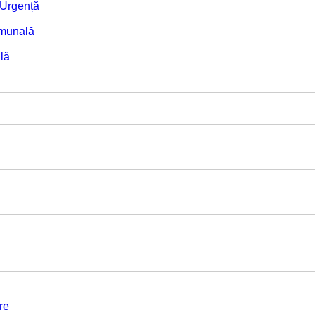
e Urgență
omunală
lă
re