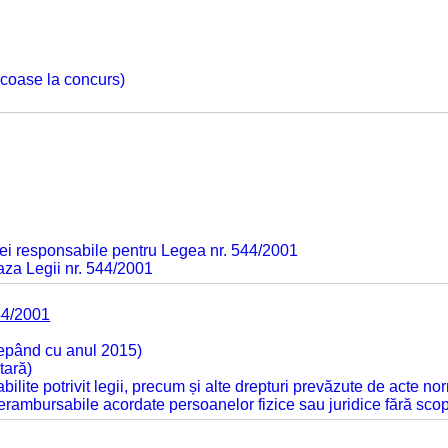
 scoase la concurs)
ei responsabile pentru Legea nr. 544/2001
baza Legii nr. 544/2001
44/2001
cepând cu anul 2015)
tară)
tabilite potrivit legii, precum și alte drepturi prevăzute de acte no
 nerambursabile acordate persoanelor fizice sau juridice fără sco