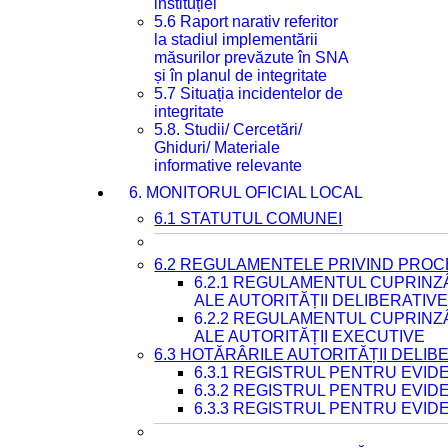
instituției
5.6 Raport narativ referitor
la stadiul implementării
măsurilor prevăzute în SNA
și în planul de integritate
5.7 Situația incidentelor de
integritate
5.8. Studii/ Cercetări/
Ghiduri/ Materiale
informative relevante
6. MONITORUL OFICIAL LOCAL
6.1 STATUTUL COMUNEI
6.2 REGULAMENTELE PRIVIND PROC
6.2.1 REGULAMENTUL CUPRINZ
ALE AUTORITĂȚII DELIBERATIV
6.2.2 REGULAMENTUL CUPRINZ
ALE AUTORITĂȚII EXECUTIVE
6.3 HOTĂRÂRILE AUTORITĂȚII DELIB
6.3.1 REGISTRUL PENTRU EVI
6.3.2 REGISTRUL PENTRU EVI
6.3.3 REGISTRUL PENTRU EVID