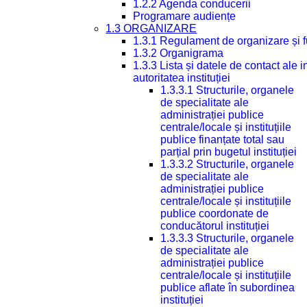
1.2.2 Agenda conducerii
Programare audiențe
1.3 ORGANIZARE
1.3.1 Regulament de organizare și 
1.3.2 Organigrama
1.3.3 Lista și datele de contact ale
autoritatea instituției
1.3.3.1 Structurile, organele
de specialitate ale
administrației publice
centrale/locale și instituțiile
publice finanțate total sau
parțial prin bugetul instituției
1.3.3.2 Structurile, organele
de specialitate ale
administrației publice
centrale/locale și instituțiile
publice coordonate de
conducătorul instituției
1.3.3.3 Structurile, organele
de specialitate ale
administrației publice
centrale/locale și instituțiile
publice aflate în subordinea
instituției