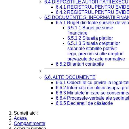
6.4 DISPOZIȚIILE AUTORITĂȚII EXECU
6.4.1 REGISTRUL PENTRU EVID
6.4.2 REGISTRUL PENTRU EVID
6.5 DOCUMENTE ȘI INFORMAȚII FIN
6.5.1 Buget din toate sursele de veni
6.5.1.1 Buget pe surse
financiare
6.5.1.2 Situatia platilor
6.5.1.3 Situatia drepturilor
salariale stabilite potrivit
legii, precum si alte drepturi
prevazute de acte normative
6.5.2 Bilanturi contabile
6.6. ALTE DOCUMENTE
6.6.1 Obiecțiile cu privire la legali
6.6.2 Informații din oficiu asupra p
6.6.3 Minutele în care se consemnea
6.6.4 Procesele-verbale ale ședințel
6.6.5 Declarații de căsătorie
Sunteți aici:
Acasa
Compartimente
Achiziții publice