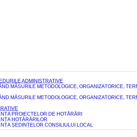
EDURILE ADMINISTRATIVE
ÂND MĂSURILE METODOLOGICE, ORGANIZATORICE, TER
E
ÂND MĂSURILE METODOLOGICE, ORGANIZATORICE, TERME
ERATIVE
DENȚA PROIECTELOR DE HOTĂRÂRI
DENȚA HOTĂRÂRILOR
ENȚA ȘEDINȚELOR CONSILIULUI LOCAL