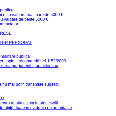
 publice
ublice cu valoare mai mare de 5000 €
 cu valoare de peste 5000 €
ntractelor
TERESE
CTER PERSONAL
onsultare publică
ri, opinii, recomandări cf. L 52/2003
zarea propunerilor, opiniilor sau
 nu mai pot fi transmise sugestii
003
tru relația cu societatea civilă
derațiilor luate în evidență de autoritățile