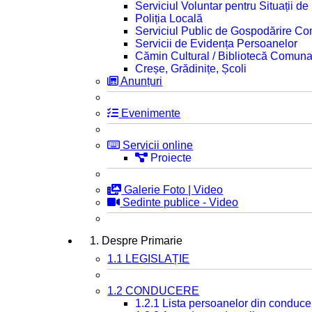
Serviciul Voluntar pentru Situații d
Poliția Locală
Serviciul Public de Gospodărire C
Servicii de Evidența Persoanelor
Cămin Cultural / Bibliotecă Comuna
Creșe, Grădinițe, Școli
Anunțuri
Evenimente
Servicii online
Proiecte
Galerie Foto | Video
Sedinte publice - Video
1. Despre Primarie
1.1 LEGISLAȚIE
1.2 CONDUCERE
1.2.1 Lista persoanelor din conduce