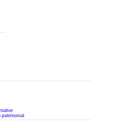
rmative
p patrimonial