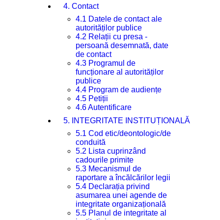
4. Contact
4.1 Datele de contact ale
autorităților publice
4.2 Relații cu presa -
persoană desemnată, date
de contact
4.3 Programul de
funcționare al autorităților
publice
4.4 Program de audiențe
4.5 Petiții
4.6 Autentificare
5. INTEGRITATE INSTITUȚIONALĂ
5.1 Cod etic/deontologic/de
conduită
5.2 Lista cuprinzând
cadourile primite
5.3 Mecanismul de
raportare a încălcărilor legii
5.4 Declarația privind
asumarea unei agende de
integritate organizațională
5.5 Planul de integritate al