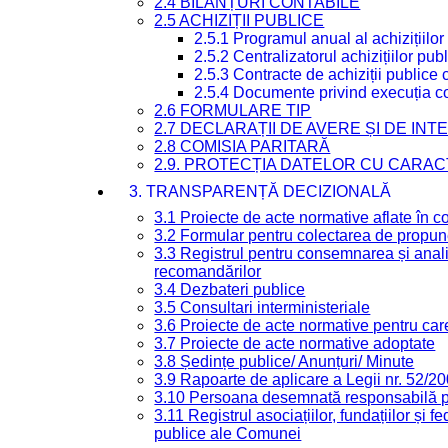
2.4 BILANȚURI CONTABILE
2.5 ACHIZIȚII PUBLICE
2.5.1 Programul anual al achizițiilor
2.5.2 Centralizatorul achizițiilor p
2.5.3 Contracte de achiziții publice
2.5.4 Documente privind execuția co
2.6 FORMULARE TIP
2.7 DECLARAȚII DE AVERE ȘI DE IN
2.8 COMISIA PARITARĂ
2.9. PROTECȚIA DATELOR CU CARA
3. TRANSPARENȚĂ DECIZIONALĂ
3.1 Proiecte de acte normative aflate în c
3.2 Formular pentru colectarea de propune
3.3 Registrul pentru consemnarea și anali
recomandărilor
3.4 Dezbateri publice
3.5 Consultari interministeriale
3.6 Proiecte de acte normative pentru care
3.7 Proiecte de acte normative adoptate
3.8 Ședințe publice/ Anunțuri/ Minute
3.9 Rapoarte de aplicare a Legii nr. 52/2
3.10 Persoana desemnată responsabilă pen
3.11 Registrul asociațiilor, fundațiilor și fe
publice ale Comunei