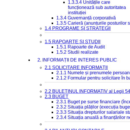
1.3.3.4 Unitățile care
funcționează sub autoritatea
instituției
1.3.4 Guvernanță corporativă
1.3.5 Carieră (anunțurile posturilor
1.4 PROGRAME ȘI STRATEGII
1.5 RAPOARTE ȘI STUDII
1.5.1 Rapoarte de Audit
1.5.2 Studii realizate
2. INFORMAȚII DE INTERES PUBLIC
2.1 SOLICITARE INFORMAȚII
2.1.1 Numele și prenumele persoan
2.1.2 Formular pentru solicitare în 
2.2 BULETINUL INFORMATIV al Legii 5
2.3 BUGET
2.3.1 Buget pe surse financiare (în
2.3.2 Situația plăților (execuția buge
2.3.3 Situația drepturilor salariale s
2.3.4 Situația anuală a finanțărilor