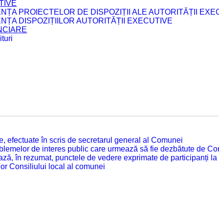
TIVE
ENȚA PROIECTELOR DE DISPOZIȚII ALE AUTORITĂȚII EXE
ENȚA DISPOZIȚIILOR AUTORITĂȚII EXECUTIVE
ANCIARE
turi
tate, efectuate în scris de secretarul general al Comunei
roblemelor de interes public care urmează să fie dezbătute de Con
ză, în rezumat, punctele de vedere exprimate de participanți la
or Consiliului local al comunei