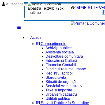
Autentificare
spre site ve
Acasa
Compartimente
Achiziții publice
Asistență socială
Dezvoltare comunitară
Educație și Cultură
Financiar Contabil
Juridic si resurse umane
Registrul agricol
Starea civilă
Situații de urgență
Serviciul Administrativ
Taxe și impozite
Urbanism cadastru
Utilități publice
Servicii Publice în Subordine