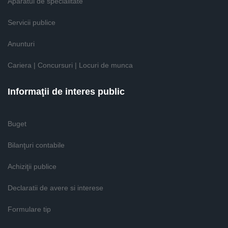
Aparatul de specialitate
Servicii publice
Anunturi
Cariera | Concursuri | Locuri de munca
Informaţii de interes public
Buget
Bilanţuri contabile
Achiziţii publice
Declaratii de avere si interese
Formulare tip