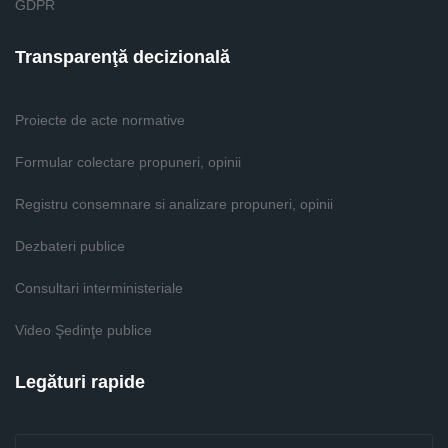
GDPR
Transparenţă decizională
Proiecte de acte normative
Formular colectare propuneri, opinii
Registru consemnare si analizare propuneri, opinii
Dezbateri publice
Consultari interministeriale
Video Şedinţe publice
Legături rapide