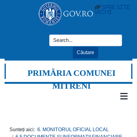
spre site
vechi
PRIMĂRIA COMUNEI
MITRENI
Sunteți aici:
6. MONITORUL OFICIAL LOCAL
6.5 DOCUMENTE ȘI INFORMAȚII FINANCIARE