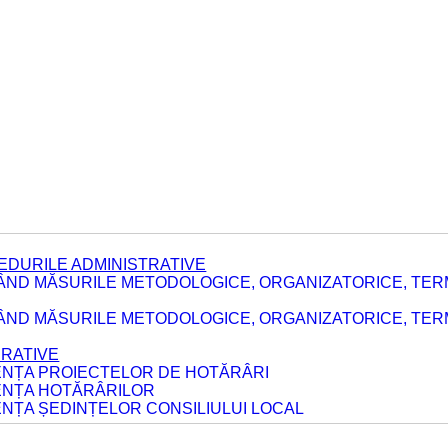
EDURILE ADMINISTRATIVE
ÂND MĂSURILE METODOLOGICE, ORGANIZATORICE, TER
E
ÂND MĂSURILE METODOLOGICE, ORGANIZATORICE, TERME
ERATIVE
DENȚA PROIECTELOR DE HOTĂRÂRI
DENȚA HOTĂRÂRILOR
ENȚA ȘEDINȚELOR CONSILIULUI LOCAL