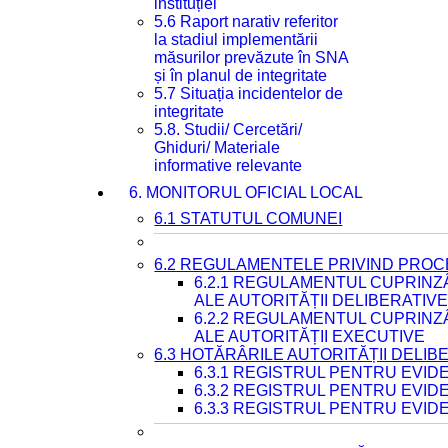
instituției
5.6 Raport narativ referitor
la stadiul implementării
măsurilor prevăzute în SNA
și în planul de integritate
5.7 Situația incidentelor de
integritate
5.8. Studii/ Cercetări/
Ghiduri/ Materiale
informative relevante
6. MONITORUL OFICIAL LOCAL
6.1 STATUTUL COMUNEI
6.2 REGULAMENTELE PRIVIND PROC
6.2.1 REGULAMENTUL CUPRINZ
ALE AUTORITĂȚII DELIBERATIV
6.2.2 REGULAMENTUL CUPRINZ
ALE AUTORITĂȚII EXECUTIVE
6.3 HOTĂRÂRILE AUTORITĂȚII DELIB
6.3.1 REGISTRUL PENTRU EVI
6.3.2 REGISTRUL PENTRU EVI
6.3.3 REGISTRUL PENTRU EVID