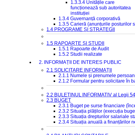
1.3.3.4 Unitățile care
funcționează sub autoritatea
instituției
1.3.4 Guvernanță corporativă
1.3.5 Carieră (anunțurile posturilor
1.4 PROGRAME ȘI STRATEGII
1.5 RAPOARTE ȘI STUDII
1.5.1 Rapoarte de Audit
1.5.2 Studii realizate
2. INFORMAȚII DE INTERES PUBLIC
2.1 SOLICITARE INFORMAȚII
2.1.1 Numele și prenumele persoan
2.1.2 Formular pentru solicitare în 
2.2 BULETINUL INFORMATIV al Legii 5
2.3 BUGET
2.3.1 Buget pe surse financiare (în
2.3.2 Situația plăților (execuția buge
2.3.3 Situația drepturilor salariale s
2.3.4 Situația anuală a finanțărilor