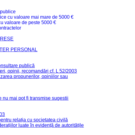
 publice
ublice cu valoare mai mare de 5000 €
 cu valoare de peste 5000 €
ntractelor
TERESE
CTER PERSONAL
onsultare publică
ri, opinii, recomandări cf. L 52/2003
zarea propunerilor, opiniilor sau
 nu mai pot fi transmise sugestii
003
tru relația cu societatea civilă
derațiilor luate în evidență de autoritățile