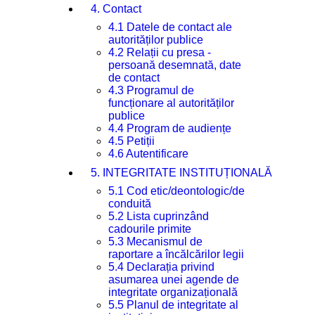
4. Contact
4.1 Datele de contact ale
autorităților publice
4.2 Relații cu presa -
persoană desemnată, date
de contact
4.3 Programul de
funcționare al autorităților
publice
4.4 Program de audiențe
4.5 Petiții
4.6 Autentificare
5. INTEGRITATE INSTITUȚIONALĂ
5.1 Cod etic/deontologic/de
conduită
5.2 Lista cuprinzând
cadourile primite
5.3 Mecanismul de
raportare a încălcărilor legii
5.4 Declarația privind
asumarea unei agende de
integritate organizațională
5.5 Planul de integritate al