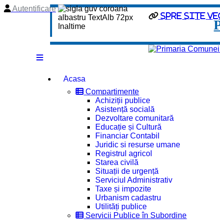
Autentificare
spre site ve
Acasa
Compartimente
Achiziții publice
Asistență socială
Dezvoltare comunitară
Educație și Cultură
Financiar Contabil
Juridic si resurse umane
Registrul agricol
Starea civilă
Situații de urgență
Serviciul Administrativ
Taxe și impozite
Urbanism cadastru
Utilități publice
Servicii Publice în Subordine