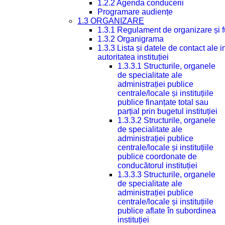
1.2.2 Agenda conducerii
Programare audiențe
1.3 ORGANIZARE
1.3.1 Regulament de organizare și 
1.3.2 Organigrama
1.3.3 Lista și datele de contact ale
autoritatea instituției
1.3.3.1 Structurile, organele
de specialitate ale
administrației publice
centrale/locale și instituțiile
publice finanțate total sau
parțial prin bugetul instituției
1.3.3.2 Structurile, organele
de specialitate ale
administrației publice
centrale/locale și instituțiile
publice coordonate de
conducătorul instituției
1.3.3.3 Structurile, organele
de specialitate ale
administrației publice
centrale/locale și instituțiile
publice aflate în subordinea
instituției