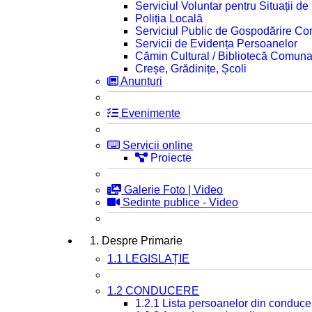
Serviciul Voluntar pentru Situații d
Poliția Locală
Serviciul Public de Gospodărire C
Servicii de Evidența Persoanelor
Cămin Cultural / Bibliotecă Comuna
Creșe, Grădinițe, Școli
Anunțuri
Evenimente
Servicii online
Proiecte
Galerie Foto | Video
Sedinte publice - Video
1. Despre Primarie
1.1 LEGISLAȚIE
1.2 CONDUCERE
1.2.1 Lista persoanelor din conduce