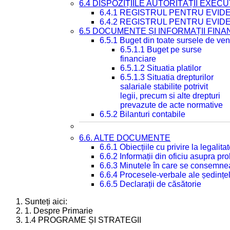
6.4 DISPOZIȚIILE AUTORITĂȚII EXECU
6.4.1 REGISTRUL PENTRU EVID
6.4.2 REGISTRUL PENTRU EVID
6.5 DOCUMENTE ȘI INFORMAȚII FIN
6.5.1 Buget din toate sursele de veni
6.5.1.1 Buget pe surse
financiare
6.5.1.2 Situatia platilor
6.5.1.3 Situatia drepturilor
salariale stabilite potrivit
legii, precum si alte drepturi
prevazute de acte normative
6.5.2 Bilanturi contabile
6.6. ALTE DOCUMENTE
6.6.1 Obiecțiile cu privire la legali
6.6.2 Informații din oficiu asupra p
6.6.3 Minutele în care se consemnea
6.6.4 Procesele-verbale ale ședințel
6.6.5 Declarații de căsătorie
Sunteți aici:
1. Despre Primarie
1.4 PROGRAME ȘI STRATEGII