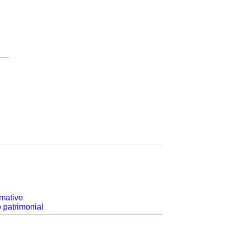
rmative
p patrimonial