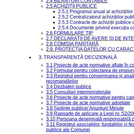
2.4 BILANȚURI CONTABILE
2.5 ACHIZIȚII PUBLICE
2.5.1 Programul anual al achizițiilor
2.5.2 Centralizatorul achizițiilor p
2.5.3 Contracte de achiziții publice
2.5.4 Documente privind execuția co
2.6 FORMULARE TIP
2.7 DECLARAȚII DE AVERE ȘI DE IN
2.8 COMISIA PARITARĂ
2.9. PROTECȚIA DATELOR CU CARA
3. TRANSPARENȚĂ DECIZIONALĂ
3.1 Proiecte de acte normative aflate în c
3.2 Formular pentru colectarea de propune
3.3 Registrul pentru consemnarea și anali
recomandărilor
3.4 Dezbateri publice
3.5 Consultari interministeriale
3.6 Proiecte de acte normative pentru care
3.7 Proiecte de acte normative adoptate
3.8 Ședințe publice/ Anunțuri/ Minute
3.9 Rapoarte de aplicare a Legii nr. 52/2
3.10 Persoana desemnată responsabilă pen
3.11 Registrul asociațiilor, fundațiilor și fe
publice ale Comunei