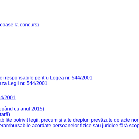
 scoase la concurs)
ei responsabile pentru Legea nr. 544/2001
baza Legii nr. 544/2001
44/2001
cepând cu anul 2015)
tară)
tabilite potrivit legii, precum și alte drepturi prevăzute de acte no
 nerambursabile acordate persoanelor fizice sau juridice fără sco