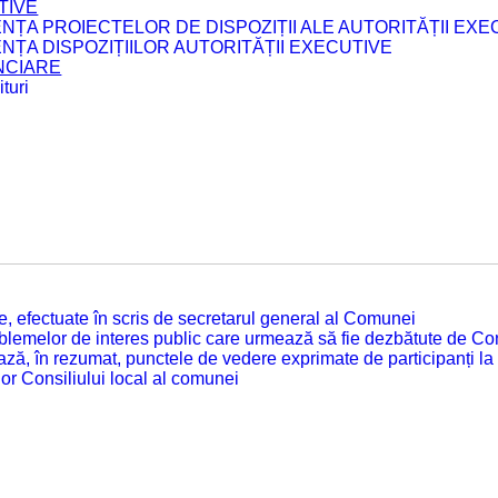
TIVE
ENȚA PROIECTELOR DE DISPOZIȚII ALE AUTORITĂȚII EXE
ENȚA DISPOZIȚIILOR AUTORITĂȚII EXECUTIVE
ANCIARE
turi
tate, efectuate în scris de secretarul general al Comunei
roblemelor de interes public care urmează să fie dezbătute de Con
ză, în rezumat, punctele de vedere exprimate de participanți la
or Consiliului local al comunei