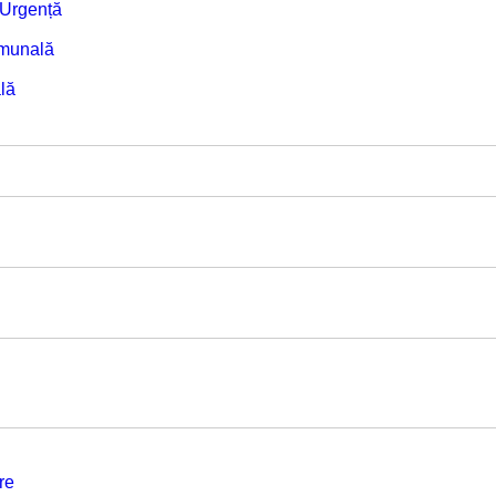
e Urgență
omunală
lă
re