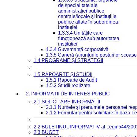
de specialitate ale
administrației publice
centrale/locale și instituțiile
publice aflate în subordinea
instituției
1.3.3.4 Unitățile care
funcționează sub autoritatea
instituției
1.3.4 Guvernanță corporativă
1.3.5 Carieră (anunțurile posturilor scoase
1.4 PROGRAME ȘI STRATEGII
1.5 RAPOARTE ȘI STUDII
1.5.1 Rapoarte de Audit
1.5.2 Studii realizate
2. INFORMAȚII DE INTERES PUBLIC
2.1 SOLICITARE INFORMAȚII
2.1.1 Numele și prenumele persoanei resp
2.1.2 Formular pentru solicitare în baza Le
2.2 BULETINUL INFORMATIV al Legii 544/200
2.3 BUGET