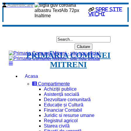
Autentificare
spre site
vechi
PRIMĂRIA COMUNEI
MITRENI
Acasa
Compartimente
Achiziții publice
Asistență socială
Dezvoltare comunitară
Educație și Cultură
Financiar Contabil
Juridic si resurse umane
Registrul agricol
Starea civilă