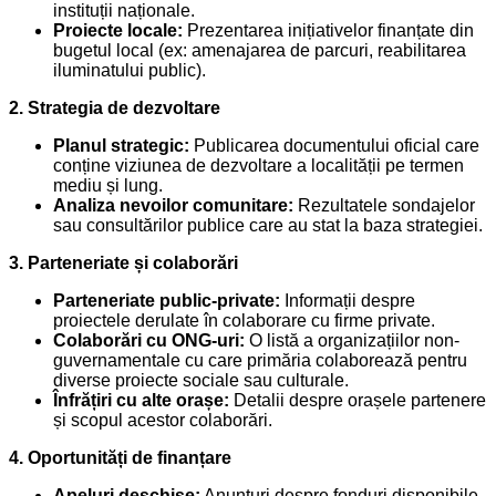
instituții naționale.
Proiecte locale:
Prezentarea inițiativelor finanțate din
bugetul local (ex: amenajarea de parcuri, reabilitarea
iluminatului public).
2. Strategia de dezvoltare
Planul strategic:
Publicarea documentului oficial care
conține viziunea de dezvoltare a localității pe termen
mediu și lung.
Analiza nevoilor comunitare:
Rezultatele sondajelor
sau consultărilor publice care au stat la baza strategiei.
3. Parteneriate și colaborări
Parteneriate public-private:
Informații despre
proiectele derulate în colaborare cu firme private.
Colaborări cu ONG-uri:
O listă a organizațiilor non-
guvernamentale cu care primăria colaborează pentru
diverse proiecte sociale sau culturale.
Înfrățiri cu alte orașe:
Detalii despre orașele partenere
și scopul acestor colaborări.
4. Oportunități de finanțare
Apeluri deschise:
Anunțuri despre fonduri disponibile