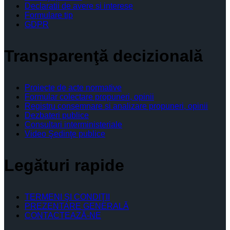
Declaratii de avere si interese
Formulare tip
GDPR
Transparenţă decizională
Proiecte de acte normative
Formular colectare propuneri, opinii
Registru consemnare si analizare propuneri, opinii
Dezbateri publice
Consultari interministeriale
Video Şedinţe publice
Legături rapide
TERMENI ŞI CONDIŢII
PREZENTARE GENERALĂ
CONTACTEAZĂ-NE