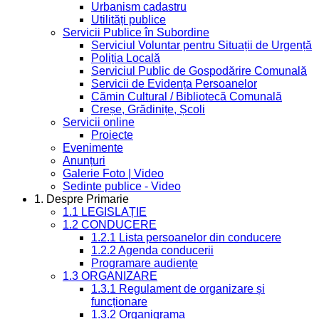
Urbanism cadastru
Utilități publice
Servicii Publice în Subordine
Serviciul Voluntar pentru Situații de Urgență
Poliția Locală
Serviciul Public de Gospodărire Comunală
Servicii de Evidența Persoanelor
Cămin Cultural / Bibliotecă Comunală
Creșe, Grădinițe, Școli
Servicii online
Proiecte
Evenimente
Anunțuri
Galerie Foto | Video
Sedinte publice - Video
1. Despre Primarie
1.1 LEGISLAȚIE
1.2 CONDUCERE
1.2.1 Lista persoanelor din conducere
1.2.2 Agenda conducerii
Programare audiențe
1.3 ORGANIZARE
1.3.1 Regulament de organizare și
funcționare
1.3.2 Organigrama