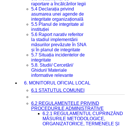
raportare a încălcărilor legii
5.4 Declarația privind
asumarea unei agende de
integritate organizațională
5.5 Planul de integritate al
instituției
5.6 Raport narativ referitor
la stadiul implementării
măsurilor prevăzute în SNA
și în planul de integritate
5.7 Situația incidentelor de
integritate
5.8. Studii/ Cercetări/
Ghiduri/ Materiale
informative relevante
6. MONITORUL OFICIAL LOCAL
6.1 STATUTUL COMUNEI
6.2 REGULAMENTELE PRIVIND
PROCEDURILE ADMINISTRATIVE
6.2.1 REGULAMENTUL CUPRINZÂND
MĂSURILE METODOLOGICE,
ORGANIZATORICE, TERMENELE ȘI