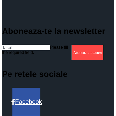
Aboneaza-te la newsletter
Please fill
the required field.
Aboneaza-te acum
Pe retele sociale
Facebook