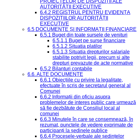
PROIECTELOR DE DISPOZIȚII ALE
AUTORITĂȚII EXECUTIVE
6.4.2 REGISTRUL PENTRU EVIDENȚA
DISPOZIȚIILOR AUTORITĂȚII
EXECUTIVE
6.5 DOCUMENTE ȘI INFORMAȚII FINANCIARE
6.5.1 Buget din toate sursele de venituri
6.5.1.1 Buget pe surse financiare
6.5.1.2 Situatia platilor
6.5.1.3 Situatia drepturilor salariale
stabilite potrivit legii, precum si alte
drepturi prevazute de acte normative
6.5.2 Bilanturi contabile
6.6. ALTE DOCUMENTE
6.6.1 Obiecțiile cu privire la legalitate,
efectuate în scris de secretarul general al
Comunei
6.6.2 Informații din oficiu asupra
problemelor de interes public care urmează
să fie dezbătute de Consiliul local al
comunei
6.6.3 Minutele în care se consemnează, în
rezumat, punctele de vedere exprimate de
participanți la ședinele publice
6.6.4 Procesele-verbale ale ședințelor