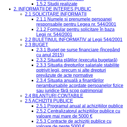
1.5.2 Studii realizate
2. INFORMAȚII DE INTERES PUBLIC
2.1 SOLICITARE INFORMAȚII
2.1.1 Numele și prenumele persoanei
responsabile pentru Legea nr. 544/2001
2.1.2 Formular pentru solicitare în baza
Legii nr. 544/2001
2.2 BULETINUL INFORMATIV al Legii 544/2001
2.3 BUGET
2.3.1 Buget pe surse financiare (începând
cu anul 2015)
2.3.2 Situația plăților (execuția bugetară)
2.3.3 Situația drepturilor salariale stabilite
potrivit legii, precum și alte drepturi
prevăzute de acte normative
2.3.4 Situația anuală a finanțărilor
nerambursabile acordate persoanelor fizice
sau juridice fără scop patrimonial
2.4 BILANȚURI CONTABILE
2.5 ACHIZIȚII PUBLICE
2.5.1 Programul anual al achizițiilor publice
2.5.2 Centralizatorul achizițiilor publice cu
valoare mai mare de 5000 €
2.5.3 Contracte de achiziții publice cu
valoare de peste 5000 €