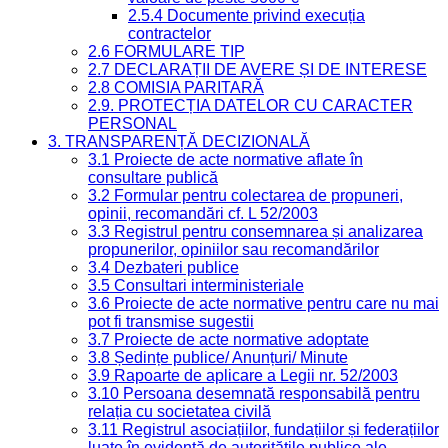
2.5.4 Documente privind execuția
contractelor
2.6 FORMULARE TIP
2.7 DECLARAȚII DE AVERE ȘI DE INTERESE
2.8 COMISIA PARITARĂ
2.9. PROTECȚIA DATELOR CU CARACTER
PERSONAL
3. TRANSPARENȚĂ DECIZIONALĂ
3.1 Proiecte de acte normative aflate în
consultare publică
3.2 Formular pentru colectarea de propuneri,
opinii, recomandări cf. L 52/2003
3.3 Registrul pentru consemnarea și analizarea
propunerilor, opiniilor sau recomandărilor
3.4 Dezbateri publice
3.5 Consultari interministeriale
3.6 Proiecte de acte normative pentru care nu mai
pot fi transmise sugestii
3.7 Proiecte de acte normative adoptate
3.8 Ședințe publice/ Anunțuri/ Minute
3.9 Rapoarte de aplicare a Legii nr. 52/2003
3.10 Persoana desemnată responsabilă pentru
relația cu societatea civilă
3.11 Registrul asociațiilor, fundațiilor și federațiilor
luate în evidență de autoritățile publice ale