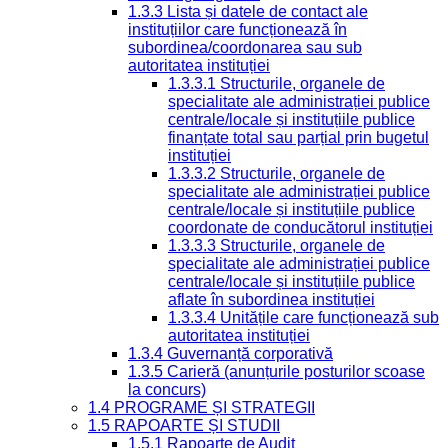
1.3.3 Lista și datele de contact ale
instituțiilor care funcționează în
subordinea/coordonarea sau sub
autoritatea instituției
1.3.3.1 Structurile, organele de
specialitate ale administrației publice
centrale/locale și instituțiile publice
finanțate total sau parțial prin bugetul
instituției
1.3.3.2 Structurile, organele de
specialitate ale administrației publice
centrale/locale și instituțiile publice
coordonate de conducătorul instituției
1.3.3.3 Structurile, organele de
specialitate ale administrației publice
centrale/locale și instituțiile publice
aflate în subordinea instituției
1.3.3.4 Unitățile care funcționează sub
autoritatea instituției
1.3.4 Guvernanță corporativă
1.3.5 Carieră (anunțurile posturilor scoase
la concurs)
1.4 PROGRAME ȘI STRATEGII
1.5 RAPOARTE ȘI STUDII
1.5.1 Rapoarte de Audit