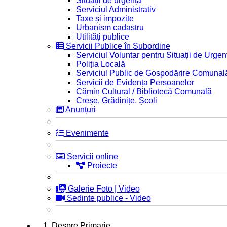
Situații de urgență
Serviciul Administrativ
Taxe și impozite
Urbanism cadastru
Utilități publice
Servicii Publice în Subordine
Serviciul Voluntar pentru Situații de Urgen
Poliția Locală
Serviciul Public de Gospodărire Comunal
Servicii de Evidența Persoanelor
Cămin Cultural / Bibliotecă Comunală
Creșe, Grădinițe, Școli
Anunțuri
Evenimente
Servicii online
Proiecte
Galerie Foto | Video
Sedinte publice - Video
1. Despre Primarie