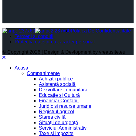
Politica De Confidențialitate
Termeni și condiții
Protectia datelor cu caracter personal
© Copyright 2026 | Design & Devlopment by vreausite.eu
Acasa
Compartimente
Achiziții publice
Asistență socială
Dezvoltare comunitară
Educație și Cultură
Financiar Contabil
Juridic si resurse umane
Registrul agricol
Starea civilă
Situații de urgență
Serviciul Administrativ
Taxe și impozite