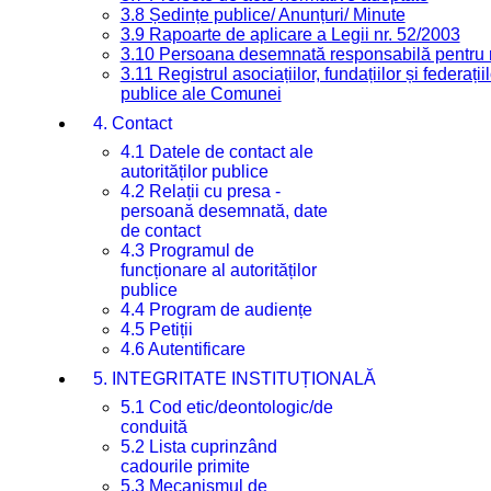
3.8 Ședințe publice/ Anunțuri/ Minute
3.9 Rapoarte de aplicare a Legii nr. 52/2003
3.10 Persoana desemnată responsabilă pentru re
3.11 Registrul asociațiilor, fundațiilor și federații
publice ale Comunei
4. Contact
4.1 Datele de contact ale
autorităților publice
4.2 Relații cu presa -
persoană desemnată, date
de contact
4.3 Programul de
funcționare al autorităților
publice
4.4 Program de audiențe
4.5 Petiții
4.6 Autentificare
5. INTEGRITATE INSTITUȚIONALĂ
5.1 Cod etic/deontologic/de
conduită
5.2 Lista cuprinzând
cadourile primite
5.3 Mecanismul de