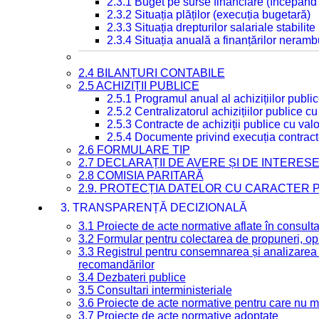
2.3.1 Buget pe surse financiare (începând
2.3.2 Situația plăților (execuția bugetară)
2.3.3 Situația drepturilor salariale stabilit
2.3.4 Situația anuală a finanțărilor neramb
2.4 BILANȚURI CONTABILE
2.5 ACHIZIȚII PUBLICE
2.5.1 Programul anual al achizițiilor publi
2.5.2 Centralizatorul achizițiilor publice 
2.5.3 Contracte de achiziții publice cu va
2.5.4 Documente privind execuția contract
2.6 FORMULARE TIP
2.7 DECLARAȚII DE AVERE ȘI DE INTERES
2.8 COMISIA PARITARĂ
2.9. PROTECȚIA DATELOR CU CARACTER
3. TRANSPARENȚĂ DECIZIONALĂ
3.1 Proiecte de acte normative aflate în consult
3.2 Formular pentru colectarea de propuneri, opi
3.3 Registrul pentru consemnarea și analizarea p
recomandărilor
3.4 Dezbateri publice
3.5 Consultari interministeriale
3.6 Proiecte de acte normative pentru care nu ma
3.7 Proiecte de acte normative adoptate