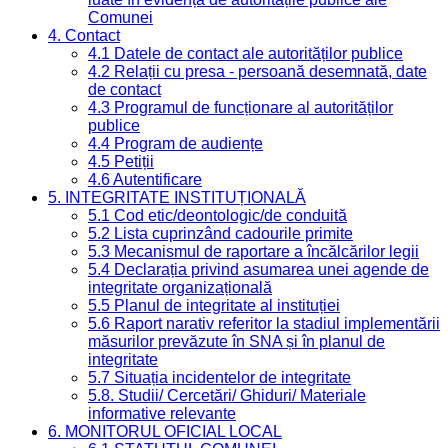
Comunei
4. Contact
4.1 Datele de contact ale autorităților publice
4.2 Relații cu presa - persoană desemnată, date
de contact
4.3 Programul de funcționare al autorităților
publice
4.4 Program de audiențe
4.5 Petiții
4.6 Autentificare
5. INTEGRITATE INSTITUȚIONALĂ
5.1 Cod etic/deontologic/de conduită
5.2 Lista cuprinzând cadourile primite
5.3 Mecanismul de raportare a încălcărilor legii
5.4 Declarația privind asumarea unei agende de
integritate organizațională
5.5 Planul de integritate al instituției
5.6 Raport narativ referitor la stadiul implementării
măsurilor prevăzute în SNA și în planul de
integritate
5.7 Situația incidentelor de integritate
5.8. Studii/ Cercetări/ Ghiduri/ Materiale
informative relevante
6. MONITORUL OFICIAL LOCAL