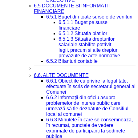
EXECUTIVE
6.5 DOCUMENTE ȘI INFORMAȚII
FINANCIARE
6.5.1 Buget din toate sursele de venituri
6.5.1.1 Buget pe surse
financiare
6.5.1.2 Situatia platilor
6.5.1.3 Situatia drepturilor
salariale stabilite potrivit
legii, precum si alte drepturi
prevazute de acte normative
6.5.2 Bilanturi contabile
6.6. ALTE DOCUMENTE
6.6.1 Obiecțiile cu privire la legalitate,
efectuate în scris de secretarul general al
Comunei
6.6.2 Informații din oficiu asupra
problemelor de interes public care
urmează să fie dezbătute de Consiliul
local al comunei
6.6.3 Minutele în care se consemnează,
în rezumat, punctele de vedere
exprimate de participanți la ședinele
publice