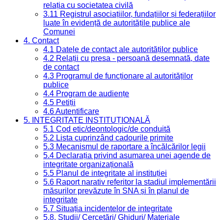
relația cu societatea civilă
3.11 Registrul asociațiilor, fundațiilor și federațiilor
luate în evidență de autoritățile publice ale
Comunei
4. Contact
4.1 Datele de contact ale autorităților publice
4.2 Relații cu presa - persoană desemnată, date
de contact
4.3 Programul de funcționare al autorităților
publice
4.4 Program de audiențe
4.5 Petiții
4.6 Autentificare
5. INTEGRITATE INSTITUȚIONALĂ
5.1 Cod etic/deontologic/de conduită
5.2 Lista cuprinzând cadourile primite
5.3 Mecanismul de raportare a încălcărilor legii
5.4 Declarația privind asumarea unei agende de
integritate organizațională
5.5 Planul de integritate al instituției
5.6 Raport narativ referitor la stadiul implementării
măsurilor prevăzute în SNA și în planul de
integritate
5.7 Situația incidentelor de integritate
5.8. Studii/ Cercetări/ Ghiduri/ Materiale