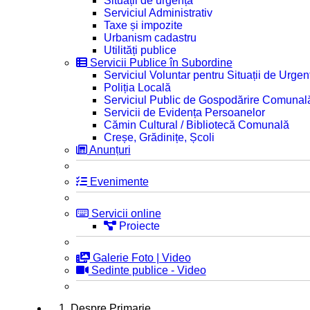
Situații de urgență
Serviciul Administrativ
Taxe și impozite
Urbanism cadastru
Utilități publice
Servicii Publice în Subordine
Serviciul Voluntar pentru Situații de Urgen
Poliția Locală
Serviciul Public de Gospodărire Comunal
Servicii de Evidența Persoanelor
Cămin Cultural / Bibliotecă Comunală
Creșe, Grădinițe, Școli
Anunțuri
Evenimente
Servicii online
Proiecte
Galerie Foto | Video
Sedinte publice - Video
1. Despre Primarie