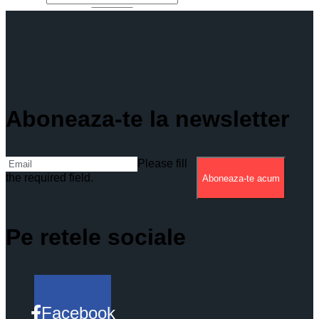
Aboneaza-te la newsletter
Please fill
the required field.
Aboneaza-te acum
Pe retele sociale
Facebook