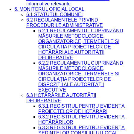
informative relevante
6. MONITORUL OFICIAL LOCAL
6.1 STATUTUL COMUNEI
6.2 REGULAMENTELE PRIVIND
PROCEDURILE ADMINISTRATIVE
6.2.1 REGULAMENTUL CUPRINZÂND
MĂSURILE METODOLOGICE,
ORGANIZATORICE, TERMENELE ȘI
CIRCULAȚIA PROIECTELOR DE
HOTĂRÂRI ALE AUTORITĂȚII
DELIBERATIVE
6.2.2 REGULAMENTUL CUPRINZÂND
MĂSURILE METODOLOGICE,
ORGANIZATORICE, TERMENELE ȘI
CIRCULAȚIA PROIECTELOR DE
DISPOZIȚII ALE AUTORITĂȚII
EXECUTIVE
6.3 HOTĂRÂRILE AUTORITĂȚII
DELIBERATIVE
6.3.1 REGISTRUL PENTRU EVIDENȚA
PROIECTELOR DE HOTĂRÂRI
6.3.2 REGISTRUL PENTRU EVIDENȚA
HOTĂRÂRILOR
6.3.3 REGISTRUL PENTRU EVIDENȚA
ȘEDINȚELOR CONSILIULUI LOCAL