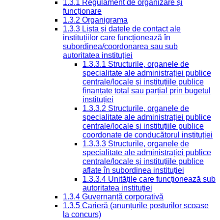
1.3.1 Regulament de organizare și
funcționare
1.3.2 Organigrama
1.3.3 Lista și datele de contact ale
instituțiilor care funcționează în
subordinea/coordonarea sau sub
autoritatea instituției
1.3.3.1 Structurile, organele de
specialitate ale administrației publice
centrale/locale și instituțiile publice
finanțate total sau parțial prin bugetul
instituției
1.3.3.2 Structurile, organele de
specialitate ale administrației publice
centrale/locale și instituțiile publice
coordonate de conducătorul instituției
1.3.3.3 Structurile, organele de
specialitate ale administrației publice
centrale/locale și instituțiile publice
aflate în subordinea instituției
1.3.3.4 Unitățile care funcționează sub
autoritatea instituției
1.3.4 Guvernanță corporativă
1.3.5 Carieră (anunțurile posturilor scoase
la concurs)