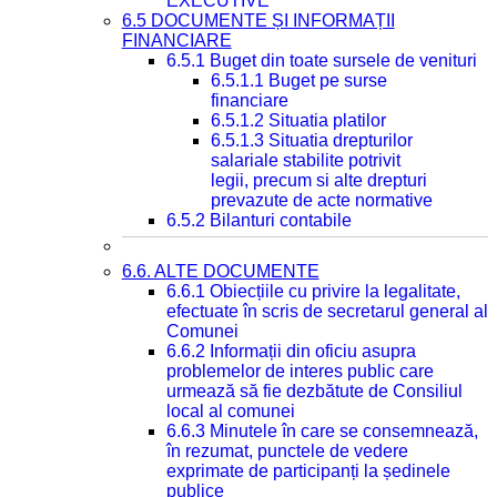
EXECUTIVE
6.5 DOCUMENTE ȘI INFORMAȚII
FINANCIARE
6.5.1 Buget din toate sursele de venituri
6.5.1.1 Buget pe surse
financiare
6.5.1.2 Situatia platilor
6.5.1.3 Situatia drepturilor
salariale stabilite potrivit
legii, precum si alte drepturi
prevazute de acte normative
6.5.2 Bilanturi contabile
6.6. ALTE DOCUMENTE
6.6.1 Obiecțiile cu privire la legalitate,
efectuate în scris de secretarul general al
Comunei
6.6.2 Informații din oficiu asupra
problemelor de interes public care
urmează să fie dezbătute de Consiliul
local al comunei
6.6.3 Minutele în care se consemnează,
în rezumat, punctele de vedere
exprimate de participanți la ședinele
publice