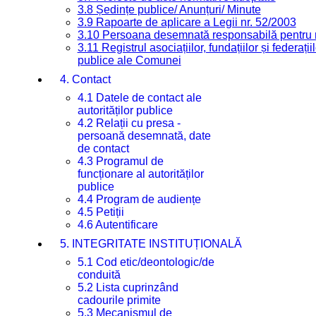
3.8 Ședințe publice/ Anunțuri/ Minute
3.9 Rapoarte de aplicare a Legii nr. 52/2003
3.10 Persoana desemnată responsabilă pentru re
3.11 Registrul asociațiilor, fundațiilor și federații
publice ale Comunei
4. Contact
4.1 Datele de contact ale
autorităților publice
4.2 Relații cu presa -
persoană desemnată, date
de contact
4.3 Programul de
funcționare al autorităților
publice
4.4 Program de audiențe
4.5 Petiții
4.6 Autentificare
5. INTEGRITATE INSTITUȚIONALĂ
5.1 Cod etic/deontologic/de
conduită
5.2 Lista cuprinzând
cadourile primite
5.3 Mecanismul de