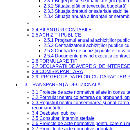
2.3.1 Buget pe surse financiare (începând
2.3.2 Situația plăților (execuția bugetară)
2.3.3 Situația drepturilor salariale stabilit
2.3.4 Situația anuală a finanțărilor neramb
2.4 BILANȚURI CONTABILE
2.5 ACHIZIȚII PUBLICE
2.5.1 Programul anual al achizițiilor publi
2.5.2 Centralizatorul achizițiilor publice 
2.5.3 Contracte de achiziții publice cu va
2.5.4 Documente privind execuția contract
2.6 FORMULARE TIP
2.7 DECLARAȚII DE AVERE ȘI DE INTERES
2.8 COMISIA PARITARĂ
2.9. PROTECȚIA DATELOR CU CARACTER
3. TRANSPARENȚĂ DECIZIONALĂ
3.1 Proiecte de acte normative aflate în consult
3.2 Formular pentru colectarea de propuneri, opi
3.3 Registrul pentru consemnarea și analizarea p
recomandărilor
3.4 Dezbateri publice
3.5 Consultari interministeriale
3.6 Proiecte de acte normative pentru care nu ma
3.7 Proiecte de acte normative adoptate