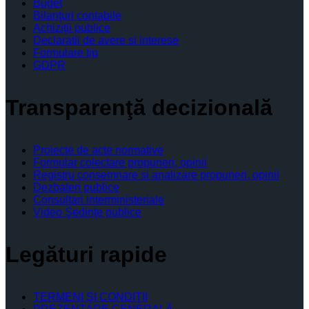
Buget
Bilanţuri contabile
Achiziţii publice
Declaratii de avere si interese
Formulare tip
GDPR
Transparenţă decizională
Proiecte de acte normative
Formular colectare propuneri, opinii
Registru consemnare si analizare propuneri, opinii
Dezbateri publice
Consultari interministeriale
Video Şedinţe publice
Legături rapide
TERMENI ŞI CONDIŢII