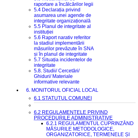
raportare a încălcărilor legii
5.4 Declarația privind
asumarea unei agende de
integritate organizațională
5.5 Planul de integritate al
instituției
5.6 Raport narativ referitor
la stadiul implementării
măsurilor prevăzute în SNA
și în planul de integritate
5.7 Situația incidentelor de
integritate
5.8. Studii/ Cercetări/
Ghiduri/ Materiale
informative relevante
6. MONITORUL OFICIAL LOCAL
6.1 STATUTUL COMUNEI
6.2 REGULAMENTELE PRIVIND
PROCEDURILE ADMINISTRATIVE
6.2.1 REGULAMENTUL CUPRINZÂND
MĂSURILE METODOLOGICE,
ORGANIZATORICE, TERMENELE ȘI