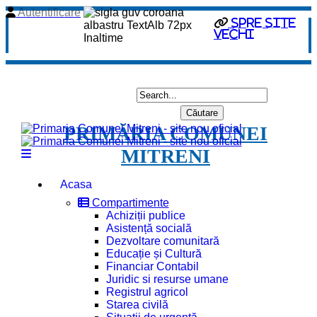
Autentificare
spre site
vechi
PRIMĂRIA COMUNEI
MITRENI
Acasa
Compartimente
Achiziții publice
Asistență socială
Dezvoltare comunitară
Educație și Cultură
Financiar Contabil
Juridic si resurse umane
Registrul agricol
Starea civilă