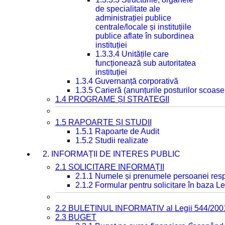
de specialitate ale
administrației publice
centrale/locale și instituțiile
publice aflate în subordinea
instituției
1.3.3.4 Unitățile care
funcționează sub autoritatea
instituției
1.3.4 Guvernanță corporativă
1.3.5 Carieră (anunțurile posturilor scoase
1.4 PROGRAME ȘI STRATEGII
1.5 RAPOARTE ȘI STUDII
1.5.1 Rapoarte de Audit
1.5.2 Studii realizate
2. INFORMAȚII DE INTERES PUBLIC
2.1 SOLICITARE INFORMAȚII
2.1.1 Numele și prenumele persoanei resp
2.1.2 Formular pentru solicitare în baza Le
2.2 BULETINUL INFORMATIV al Legii 544/200
2.3 BUGET