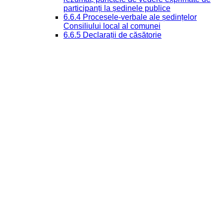
participanți la ședinele publice
6.6.4 Procesele-verbale ale ședințelor
Consiliului local al comunei
6.6.5 Declarații de căsătorie