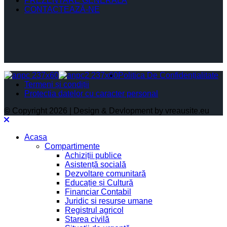
PREZENTARE GENERALĂ
CONTACTEAZĂ-NE
Politica De Confidențialitate
Termeni și condiții
Protectia datelor cu caracter personal
© Copyright 2026 | Design & Devlopment by vreausite.eu
Acasa
Compartimente
Achiziții publice
Asistență socială
Dezvoltare comunitară
Educație și Cultură
Financiar Contabil
Juridic si resurse umane
Registrul agricol
Starea civilă