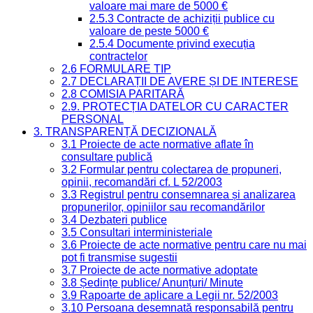
valoare mai mare de 5000 €
2.5.3 Contracte de achiziții publice cu
valoare de peste 5000 €
2.5.4 Documente privind execuția
contractelor
2.6 FORMULARE TIP
2.7 DECLARAȚII DE AVERE ȘI DE INTERESE
2.8 COMISIA PARITARĂ
2.9. PROTECȚIA DATELOR CU CARACTER
PERSONAL
3. TRANSPARENȚĂ DECIZIONALĂ
3.1 Proiecte de acte normative aflate în
consultare publică
3.2 Formular pentru colectarea de propuneri,
opinii, recomandări cf. L 52/2003
3.3 Registrul pentru consemnarea și analizarea
propunerilor, opiniilor sau recomandărilor
3.4 Dezbateri publice
3.5 Consultari interministeriale
3.6 Proiecte de acte normative pentru care nu mai
pot fi transmise sugestii
3.7 Proiecte de acte normative adoptate
3.8 Ședințe publice/ Anunțuri/ Minute
3.9 Rapoarte de aplicare a Legii nr. 52/2003
3.10 Persoana desemnată responsabilă pentru