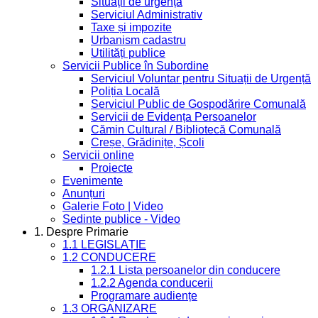
Situații de urgență
Serviciul Administrativ
Taxe și impozite
Urbanism cadastru
Utilități publice
Servicii Publice în Subordine
Serviciul Voluntar pentru Situații de Urgență
Poliția Locală
Serviciul Public de Gospodărire Comunală
Servicii de Evidența Persoanelor
Cămin Cultural / Bibliotecă Comunală
Creșe, Grădinițe, Școli
Servicii online
Proiecte
Evenimente
Anunțuri
Galerie Foto | Video
Sedinte publice - Video
1. Despre Primarie
1.1 LEGISLAȚIE
1.2 CONDUCERE
1.2.1 Lista persoanelor din conducere
1.2.2 Agenda conducerii
Programare audiențe
1.3 ORGANIZARE