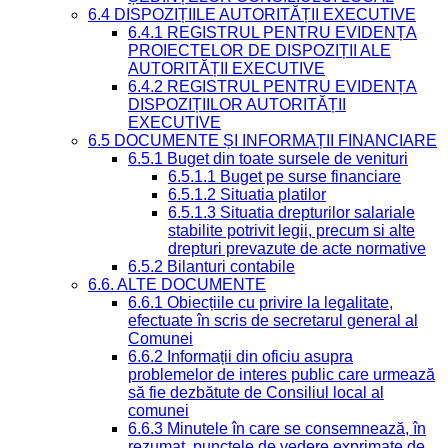
6.4 DISPOZIȚIILE AUTORITĂȚII EXECUTIVE
6.4.1 REGISTRUL PENTRU EVIDENȚA
PROIECTELOR DE DISPOZIȚII ALE
AUTORITĂȚII EXECUTIVE
6.4.2 REGISTRUL PENTRU EVIDENȚA
DISPOZIȚIILOR AUTORITĂȚII
EXECUTIVE
6.5 DOCUMENTE ȘI INFORMAȚII FINANCIARE
6.5.1 Buget din toate sursele de venituri
6.5.1.1 Buget pe surse financiare
6.5.1.2 Situatia platilor
6.5.1.3 Situatia drepturilor salariale
stabilite potrivit legii, precum si alte
drepturi prevazute de acte normative
6.5.2 Bilanturi contabile
6.6. ALTE DOCUMENTE
6.6.1 Obiecțiile cu privire la legalitate,
efectuate în scris de secretarul general al
Comunei
6.6.2 Informații din oficiu asupra
problemelor de interes public care urmează
să fie dezbătute de Consiliul local al
comunei
6.6.3 Minutele în care se consemnează, în
rezumat, punctele de vedere exprimate de