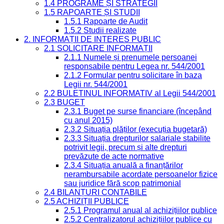
1.4 PROGRAME ȘI STRATEGII
1.5 RAPOARTE ȘI STUDII
1.5.1 Rapoarte de Audit
1.5.2 Studii realizate
2. INFORMAȚII DE INTERES PUBLIC
2.1 SOLICITARE INFORMAȚII
2.1.1 Numele și prenumele persoanei
responsabile pentru Legea nr. 544/2001
2.1.2 Formular pentru solicitare în baza
Legii nr. 544/2001
2.2 BULETINUL INFORMATIV al Legii 544/2001
2.3 BUGET
2.3.1 Buget pe surse financiare (începând
cu anul 2015)
2.3.2 Situația plăților (execuția bugetară)
2.3.3 Situația drepturilor salariale stabilite
potrivit legii, precum și alte drepturi
prevăzute de acte normative
2.3.4 Situația anuală a finanțărilor
nerambursabile acordate persoanelor fizice
sau juridice fără scop patrimonial
2.4 BILANȚURI CONTABILE
2.5 ACHIZIȚII PUBLICE
2.5.1 Programul anual al achizițiilor publice
2.5.2 Centralizatorul achizițiilor publice cu