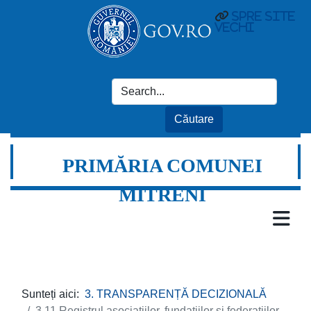
spre site
vechi
PRIMĂRIA COMUNEI
MITRENI
Sunteți aici:
3. TRANSPARENȚĂ DECIZIONALĂ
3.11 Registrul asociațiilor, fundațiilor și federațiilor