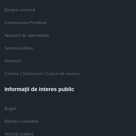
Despre comună
Conducerea Primăriei
Aparatul de specialitate
Servicii publice
Anunturi
Cariera | Concursuri | Locuri de munca
Informaţii de interes public
Buget
Bilanţuri contabile
Achiziţii publice