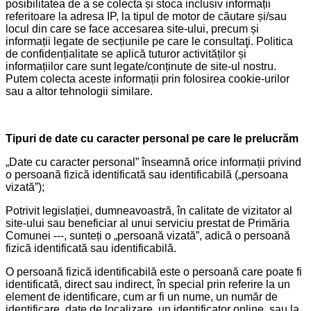
posibilitatea de a se colecta și stoca inclusiv informații
referitoare la adresa IP, la tipul de motor de căutare și/sau
locul din care se face accesarea site-ului, precum și
informații legate de secțiunile pe care le consultaţi. Politica
de confidențialitate se aplică tuturor activităților și
informațiilor care sunt legate/conținute de site-ul nostru.
Putem colecta aceste informații prin folosirea cookie-urilor
sau a altor tehnologii similare.
Tipuri de date cu caracter personal pe care le prelucrăm
„Date cu caracter personal” înseamnă orice informații privind
o persoană fizică identificată sau identificabilă („persoana
vizată”);
Potrivit legislației, dumneavoastră, în calitate de vizitator al
site-ului sau beneficiar al unui serviciu prestat de Primăria
Comunei ---, sunteți o „persoană vizată”, adică o persoană
fizică identificată sau identificabilă.
O persoană fizică identificabilă este o persoană care poate fi
identificată, direct sau indirect, în special prin referire la un
element de identificare, cum ar fi un nume, un număr de
identificare, date de localizare, un identificator online, sau la