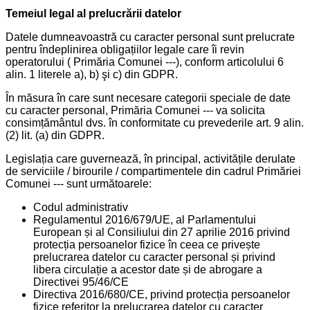
Temeiul legal al prelucrării datelor
Datele dumneavoastră cu caracter personal sunt prelucrate
pentru îndeplinirea obligațiilor legale care îi revin
operatorului ( Primăria Comunei ---), conform articolului 6
alin. 1 literele a), b) şi c) din GDPR.
În măsura în care sunt necesare categorii speciale de date
cu caracter personal, Primăria Comunei --- va solicita
consimțământul dvs. în conformitate cu prevederile art. 9 alin.
(2) lit. (a) din GDPR.
Legislația care guvernează, în principal, activitățile derulate
de serviciile / birourile / compartimentele din cadrul Primăriei
Comunei --- sunt următoarele:
Codul administrativ
Regulamentul 2016/679/UE, al Parlamentului
European și al Consiliului din 27 aprilie 2016 privind
protecția persoanelor fizice în ceea ce privește
prelucrarea datelor cu caracter personal și privind
libera circulație a acestor date și de abrogare a
Directivei 95/46/CE
Directiva 2016/680/CE, privind protecția persoanelor
fizice referitor la prelucrarea datelor cu caracter