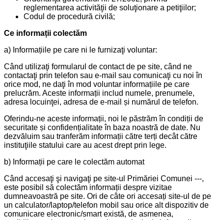
reglementarea activităţii de soluţionare a petiţiilor;
Codul de procedură civilă;
Ce informații colectăm
a) Informațiile pe care ni le furnizaţi voluntar:
Când utilizaţi formularul de contact de pe site, când ne
contactaţi prin telefon sau e-mail sau comunicaţi cu noi în
orice mod, ne daţi în mod voluntar informațiile pe care
prelucrăm. Aceste informații includ numele, prenumele,
adresa locuinţei, adresa de e-mail și numărul de telefon.
Oferindu-ne aceste informații, noi le păstrăm în condiții de
securitate și confidențialitate în baza noastră de date. Nu
dezvăluim sau tranferăm informații către terți decât către
instituţiile statului care au acest drept prin lege.
b) Informații pe care le colectăm automat
Când accesaţi şi navigaţi pe site-ul Primăriei Comunei ---,
este posibil să colectăm informații despre vizitae
dumneavoastră pe site. Ori de câte ori accesați site-ul de pe
un calculator/laptop/telefon mobil sau orice alt dispozitiv de
comunicare electronic/smart există, de asmenea,