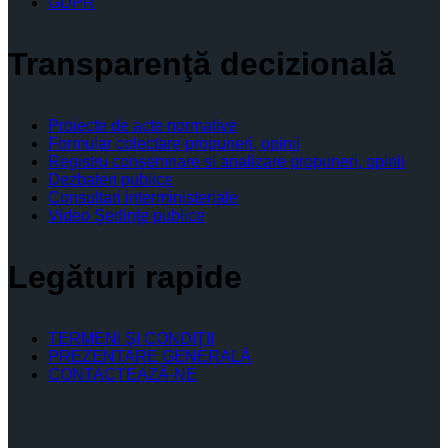
GDPR
Transparenţă decizională
Proiecte de acte normative
Formular colectare propuneri, opinii
Registru consemnare si analizare propuneri, opinii
Dezbateri publice
Consultari interministeriale
Video Şedinţe publice
Legături rapide
TERMENI ŞI CONDIŢII
PREZENTARE GENERALĂ
CONTACTEAZĂ-NE