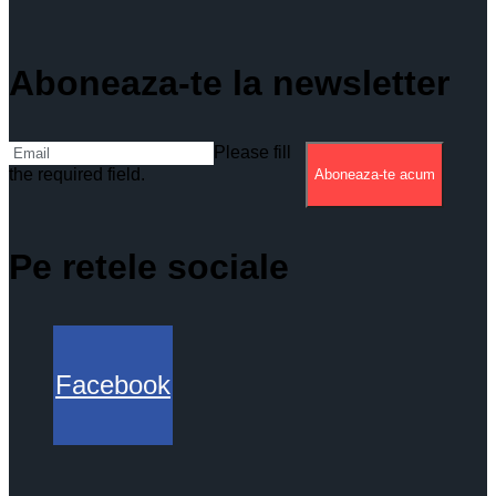
Aboneaza-te la newsletter
Please fill
the required field.
Aboneaza-te acum
Pe retele sociale
Facebook