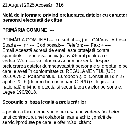
21 August 2025
Accesări: 316
Notă de informare privind prelucrarea datelor cu caracter
personal efectuată de către
PRIMĂRIA COMUNEI ---
PRIMĂRIA COMUNEI ---, cu sediul ---, jud. .Călărași, Adresa:
Strada ---, nr. ---, Cod postal:---, Telefon: ---, Fax: + ----,
Email
Această adresă de email este protejată contra
spambots. Trebuie să activați JavaScript pentru a o
vedea.
Web: ---- vă informează prin prezenta despre
prelucrarea datelor dumneavoastră personale și drepturile pe
care le aveți în conformitate cu REGULAMENTUL (UE)
2016/679 al Parlamentului European și al Consiliului din 27
aprilie 2016 (denumit în continuare GDPR) și legislația
națională privind protecția și securitatea datelor personale,
Legea 190/2018.
Scopurile și baza legală a prelucrărilor
– pentru a face demersurile necesare în vederea încheierii
unui contract, a unei colaborări sau a achiziționării de
servicii/produse pe care le oferim/solicităm;