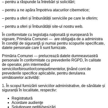
– pentru a răspunde la întrebări și solicitări;
– pentru a ne apăra împotriva atacurilor cibernetice;
– pentru a oferi și îmbunătății serviciile pe care le oferim;
– pentru a oferi și îmbunătății site-ul nostru web.
În conformitate cu legislaţia naţională şi europeană în
vigoare, Primăria Comunei --- are obligaţia de a administra
în condiţii de siguranţă şi numai pentru scopurile specificate,
datele personale care îi sunt furnizate.
Primăria Comunei --- prelucrează datele dumneavoastră
personale în conformitate cu prevederile RGPD, în calitate
de operator, prin intermediul
serviciilor/birourilor/compartimentelor, ţinând cont de
prevederile specifice aplicabile, pentru derularea
următoarelor activități:
1. În scopul furnizării serviciilor administrative, de sănătate și
siguranță în localitate, respectiv:
Registratură
Acordare audienţe
Soluţionare petiţii/sesizări