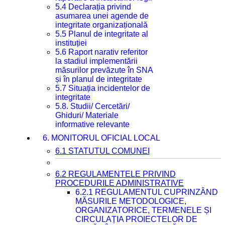
5.4 Declarația privind
asumarea unei agende de
integritate organizațională
5.5 Planul de integritate al
instituției
5.6 Raport narativ referitor
la stadiul implementării
măsurilor prevăzute în SNA
și în planul de integritate
5.7 Situația incidentelor de
integritate
5.8. Studii/ Cercetări/
Ghiduri/ Materiale
informative relevante
6. MONITORUL OFICIAL LOCAL
6.1 STATUTUL COMUNEI
6.2 REGULAMENTELE PRIVIND
PROCEDURILE ADMINISTRATIVE
6.2.1 REGULAMENTUL CUPRINZÂND
MĂSURILE METODOLOGICE,
ORGANIZATORICE, TERMENELE ȘI
CIRCULAȚIA PROIECTELOR DE