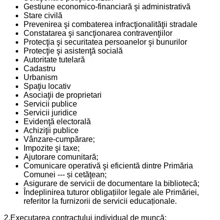
Gestiune economico-financiară şi administrativă
Stare civilă
Prevenirea şi combaterea infracţionalităţii stradale
Constatarea şi sancţionarea contravenţiilor
Protecţia şi securitatea persoanelor şi bunurilor
Protecţie şi asistenţă socială
Autoritate tutelară
Cadastru
Urbanism
Spaţiu locativ
Asociaţii de proprietari
Servicii publice
Servicii juridice
Evidenţă electorală
Achiziţii publice
Vânzare-cumpărare;
Impozite şi taxe;
Ajutorare comunitară;
Comunicare operativă şi eficientă dintre Primăria
Comunei --- și cetăţean;
Asigurare de servicii de documentare la bibliotecă;
Îndeplinirea tuturor obligațiilor legale ale Primăriei,
referitor la furnizorii de servicii educaționale.
2.Executarea contractului individual de muncă: