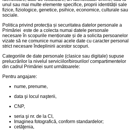
unul sau mai multe elemente specifice, proprii identității sale
fizice, fiziologice, genetice, psihice, economice, culturale sau
sociale.
Politica privind protecția și securitatea datelor personale a
Primăriei este de a colecta numai datele personale
necesare în scopurile menționate și de a solicita persoanelor
vizate să ne comunice numai acele date cu caracter personal
strict necesare îndeplinirii acestor scopuri.
Categoriile de date personale (clasice sau digitale) supuse
prelucrărilor la nivelul serviciilor/birourilor/ compartimentelor
din cadrul Primăriei sunt următoarele:
Pentru angajare:
nume, prenume,
data şi locul naşterii,
CNP,
seria şi nr. de la CI,
Imaginea fotografică, conform standardelor;
cetăţenia,