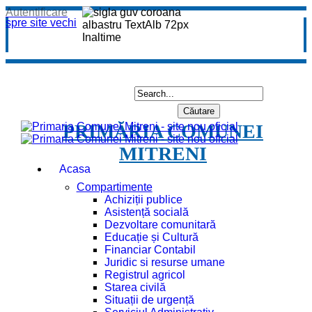
Autentificare
spre site vechi
PRIMĂRIA COMUNEI
MITRENI
Acasa
Compartimente
Achiziții publice
Asistență socială
Dezvoltare comunitară
Educație și Cultură
Financiar Contabil
Juridic si resurse umane
Registrul agricol
Starea civilă
Situații de urgență