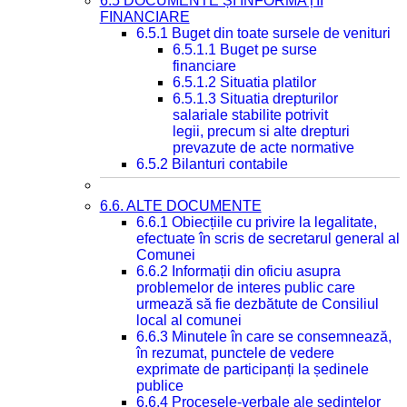
6.5 DOCUMENTE ȘI INFORMAȚII
FINANCIARE
6.5.1 Buget din toate sursele de venituri
6.5.1.1 Buget pe surse
financiare
6.5.1.2 Situatia platilor
6.5.1.3 Situatia drepturilor
salariale stabilite potrivit
legii, precum si alte drepturi
prevazute de acte normative
6.5.2 Bilanturi contabile
6.6. ALTE DOCUMENTE
6.6.1 Obiecțiile cu privire la legalitate,
efectuate în scris de secretarul general al
Comunei
6.6.2 Informații din oficiu asupra
problemelor de interes public care
urmează să fie dezbătute de Consiliul
local al comunei
6.6.3 Minutele în care se consemnează,
în rezumat, punctele de vedere
exprimate de participanți la ședinele
publice
6.6.4 Procesele-verbale ale ședințelor