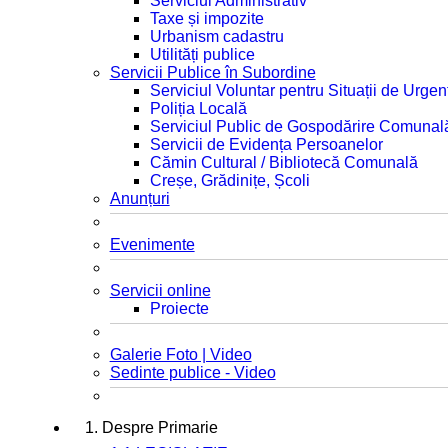
Serviciul Administrativ
Taxe și impozite
Urbanism cadastru
Utilități publice
Servicii Publice în Subordine
Serviciul Voluntar pentru Situații de Urgen
Poliția Locală
Serviciul Public de Gospodărire Comunal
Servicii de Evidența Persoanelor
Cămin Cultural / Bibliotecă Comunală
Creșe, Grădinițe, Școli
Anunțuri
Evenimente
Servicii online
Proiecte
Galerie Foto | Video
Sedinte publice - Video
1. Despre Primarie