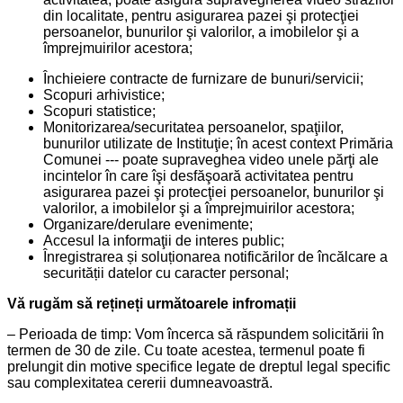
din localitate, pentru asigurarea pazei şi protecţiei
persoanelor, bunurilor şi valorilor, a imobilelor şi a
împrejmuirilor acestora;
Închieiere contracte de furnizare de bunuri/servicii;
Scopuri arhivistice;
Scopuri statistice;
Monitorizarea/securitatea persoanelor, spaţiilor,
bunurilor utilizate de Instituţie; în acest context Primăria
Comunei --- poate supraveghea video unele părţi ale
incintelor în care îşi desfăşoară activitatea pentru
asigurarea pazei şi protecţiei persoanelor, bunurilor şi
valorilor, a imobilelor şi a împrejmuirilor acestora;
Organizare/derulare evenimente;
Accesul la informaţii de interes public;
Înregistrarea și soluționarea notificărilor de încălcare a
securității datelor cu caracter personal;
Vă rugăm să rețineți următoarele infromații
– Perioada de timp: Vom încerca să răspundem solicitării în
termen de 30 de zile. Cu toate acestea, termenul poate fi
prelungit din motive specifice legate de dreptul legal specific
sau complexitatea cererii dumneavoastră.