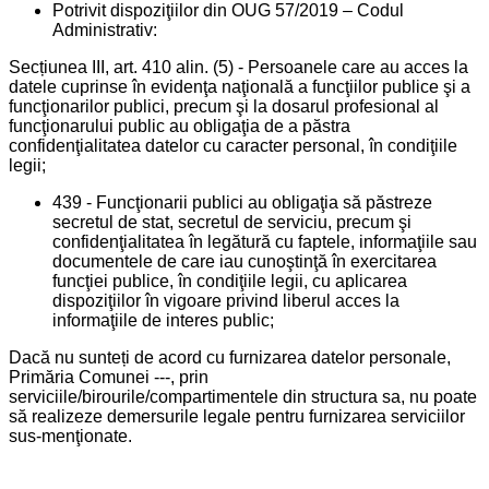
Potrivit dispoziţiilor din OUG 57/2019 – Codul
Administrativ:
Secțiunea III, art. 410 alin. (5) - Persoanele care au acces la
datele cuprinse în evidenţa naţională a funcţiilor publice şi a
funcţionarilor publici, precum şi la dosarul profesional al
funcţionarului public au obligaţia de a păstra
confidenţialitatea datelor cu caracter personal, în condiţiile
legii;
439 - Funcţionarii publici au obligaţia să păstreze
secretul de stat, secretul de serviciu, precum şi
confidenţialitatea în legătură cu faptele, informaţiile sau
documentele de care iau cunoştinţă în exercitarea
funcţiei publice, în condiţiile legii, cu aplicarea
dispoziţiilor în vigoare privind liberul acces la
informaţiile de interes public;
Dacă nu sunteți de acord cu furnizarea datelor personale,
Primăria Comunei ---, prin
serviciile/birourile/compartimentele din structura sa, nu poate
să realizeze demersurile legale pentru furnizarea serviciilor
sus-menţionate.