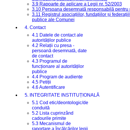
3.9 Rapoarte de aplicare a Legii nr. 52/2003
3.10 Persoana desemnată responsabilă pentru re
3.11 Registrul asociațiilor, fundațiilor și federații
publice ale Comunei
4. Contact
4.1 Datele de contact ale
autorităților publice
4.2 Relații cu presa -
persoană desemnată, date
de contact
4.3 Programul de
funcționare al autorităților
publice
4.4 Program de audiențe
4.5 Petiții
4.6 Autentificare
5. INTEGRITATE INSTITUȚIONALĂ
5.1 Cod etic/deontologic/de
conduită
5.2 Lista cuprinzând
cadourile primite
5.3 Mecanismul de
raportare a încălcărilor legii