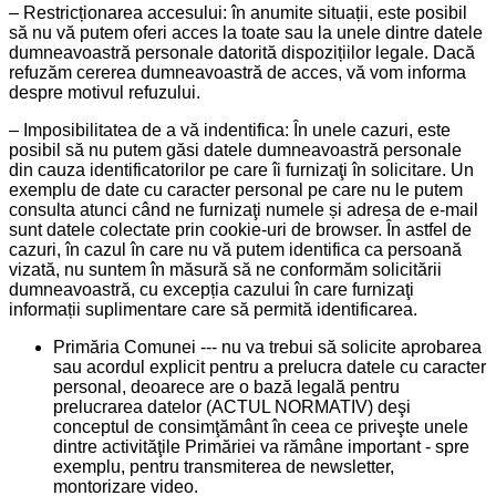
– Restricționarea accesului: în anumite situații, este posibil
să nu vă putem oferi acces la toate sau la unele dintre datele
dumneavoastră personale datorită dispozițiilor legale. Dacă
refuzăm cererea dumneavoastră de acces, vă vom informa
despre motivul refuzului.
– Imposibilitatea de a vă indentifica: În unele cazuri, este
posibil să nu putem găsi datele dumneavoastră personale
din cauza identificatorilor pe care îi furnizaţi în solicitare. Un
exemplu de date cu caracter personal pe care nu le putem
consulta atunci când ne furnizaţi numele și adresa de e-mail
sunt datele colectate prin cookie-uri de browser. În astfel de
cazuri, în cazul în care nu vă putem identifica ca persoană
vizată, nu suntem în măsură să ne conformăm solicitării
dumneavoastră, cu excepția cazului în care furnizaţi
informații suplimentare care să permită identificarea.
Primăria Comunei --- nu va trebui să solicite aprobarea
sau acordul explicit pentru a prelucra datele cu caracter
personal, deoarece are o bază legală pentru
prelucrarea datelor (ACTUL NORMATIV) deşi
conceptul de consimţământ în ceea ce priveşte unele
dintre activităţile Primăriei va rămâne important - spre
exemplu, pentru transmiterea de newsletter,
montorizare video.