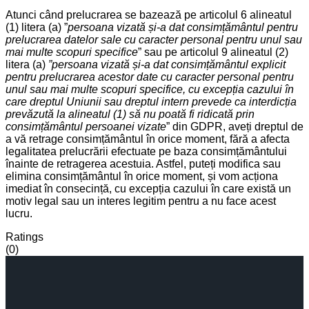
Atunci când prelucrarea se bazează pe articolul 6 alineatul
(1) litera (a) ”
persoana vizată și-a dat consimțământul pentru
prelucrarea datelor sale cu caracter personal pentru unul sau
mai multe scopuri specifice
” sau pe articolul 9 alineatul (2)
litera (a)
”persoana vizată și-a dat consimțământul explicit
pentru prelucrarea acestor date cu caracter personal pentru
unul sau mai multe scopuri specifice, cu excepția cazului în
care dreptul Uniunii sau dreptul intern prevede ca interdicția
prevăzută la alineatul (1) să nu poată fi ridicată prin
consimțământul persoanei vizate
” din GDPR, aveți dreptul de
a vă retrage consimțământul în orice moment, fără a afecta
legalitatea prelucrării efectuate pe baza consimțământului
înainte de retragerea acestuia. Astfel, puteți modifica sau
elimina consimțământul în orice moment, și vom acționa
imediat în consecință, cu excepția cazului în care există un
motiv legal sau un interes legitim pentru a nu face acest
lucru.
Ratings
(0)