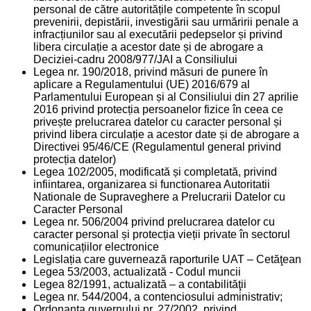
personal de către autoritățile competente în scopul
prevenirii, depistării, investigării sau urmăririi penale a
infracțiunilor sau al executării pedepselor și privind
libera circulație a acestor date și de abrogare a
Deciziei-cadru 2008/977/JAI a Consiliului
Legea nr. 190/2018, privind măsuri de punere în
aplicare a Regulamentului (UE) 2016/679 al
Parlamentului European și al Consiliului din 27 aprilie
2016 privind protecția persoanelor fizice în ceea ce
privește prelucrarea datelor cu caracter personal și
privind libera circulație a acestor date și de abrogare a
Directivei 95/46/CE (Regulamentul general privind
protecția datelor)
Legea 102/2005, modificată și completată, privind
infiintarea, organizarea si functionarea Autoritatii
Nationale de Supraveghere a Prelucrarii Datelor cu
Caracter Personal
Legea nr. 506/2004 privind prelucrarea datelor cu
caracter personal și protecția vieții private în sectorul
comunicațiilor electronice
Legislația care guvernează raporturile UAT – Cetăţean
Legea 53/2003, actualizată - Codul muncii
Legea 82/1991, actualizată – a contabilităţii
Legea nr. 544/2004, a contenciosului administrativ;
Ordonanţa guvernului nr. 27/2002, privind