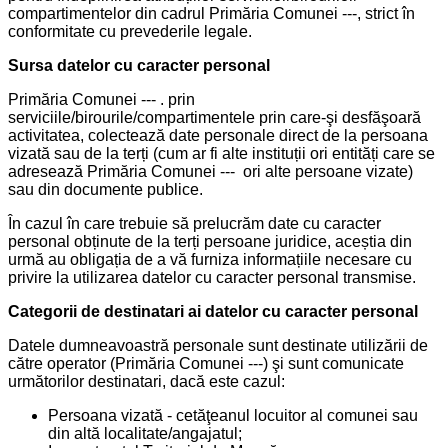
compartimentelor din cadrul Primăria Comunei ---, strict în
conformitate cu prevederile legale.
Sursa datelor cu caracter personal
Primăria Comunei --- . prin
serviciile/birourile/compartimentele prin care-şi desfăşoară
activitatea, colectează date personale direct de la persoana
vizată sau de la terți (cum ar fi alte instituții ori entități care se
adresează Primăria Comunei --- ori alte persoane vizate)
sau din documente publice.
În cazul în care trebuie să prelucrăm date cu caracter
personal obținute de la terți persoane juridice, aceștia din
urmă au obligația de a vă furniza informațiile necesare cu
privire la utilizarea datelor cu caracter personal transmise.
Categorii de destinatari ai datelor cu caracter personal
Datele dumneavoastră personale sunt destinate utilizării de
către operator (Primăria Comunei ---) şi sunt comunicate
următorilor destinatari, dacă este cazul:
Persoana vizată - cetăţeanul locuitor al comunei sau
din altă localitate/angajatul;