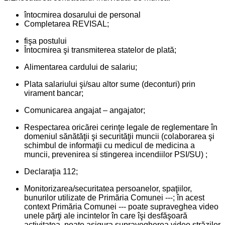
întocmirea dosarului de personal
Completarea REVISAL;
fişa postului
Întocmirea şi transmiterea statelor de plată;
Alimentarea cardului de salariu;
Plata salariului şi/sau altor sume (deconturi) prin
virament bancar;
Comunicarea angajat – angajator;
Respectarea oricărei cerinţe legale de reglementare în
domeniul sănătăţii şi securităţii muncii (colaborarea şi
schimbul de informaţii cu medicul de medicina a
muncii, prevenirea si stingerea incendiilor PSI/SU) ;
Declaraţia 112;
Monitorizarea/securitatea persoanelor, spaţiilor,
bunurilor utilizate de Primăria Comunei ---; în acest
context Primăria Comunei --- poate supraveghea video
unele părţi ale incintelor în care îşi desfăşoară
activitatea, poate asigura supravegherea video străzilor