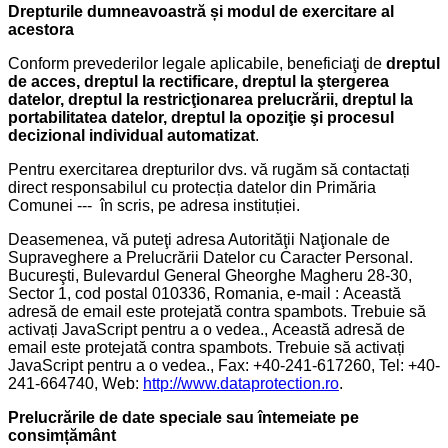
Drepturile dumneavoastră și modul de exercitare al
acestora
Conform prevederilor legale aplicabile, beneficiaţi de
dreptul
de acces, dreptul la rectificare, dreptul la ştergerea
datelor, dreptul la restricţionarea prelucrării, dreptul la
portabilitatea datelor, dreptul la opoziţie şi procesul
decizional individual automatizat
.
Pentru exercitarea drepturilor dvs. vă rugăm să contactați
direct responsabilul cu protecția datelor din Primăria
Comunei --- în scris, pe adresa instituției.
Deasemenea, vă puteţi adresa Autorităţii Naţionale de
Supraveghere a Prelucrării Datelor cu Caracter Personal.
Bucureşti, Bulevardul General Gheorghe Magheru 28-30,
Sector 1, cod postal 010336, Romania, e-mail :
Această
adresă de email este protejată contra spambots. Trebuie să
activați JavaScript pentru a o vedea.
,
Această adresă de
email este protejată contra spambots. Trebuie să activați
JavaScript pentru a o vedea.
, Fax: +40-241-617260, Tel: +40-
241-664740, Web:
http://www.dataprotection.ro
.
Prelucrările de date speciale sau întemeiate pe
consimțământ