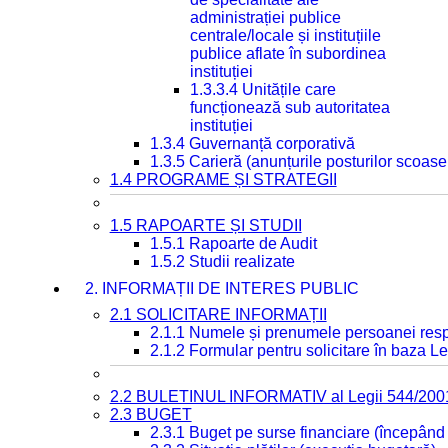
administrației publice
centrale/locale și instituțiile
publice aflate în subordinea
instituției
1.3.3.4 Unitățile care
funcționează sub autoritatea
instituției
1.3.4 Guvernanță corporativă
1.3.5 Carieră (anunțurile posturilor scoase
1.4 PROGRAME ȘI STRATEGII
1.5 RAPOARTE ȘI STUDII
1.5.1 Rapoarte de Audit
1.5.2 Studii realizate
2. INFORMAȚII DE INTERES PUBLIC
2.1 SOLICITARE INFORMAȚII
2.1.1 Numele și prenumele persoanei resp
2.1.2 Formular pentru solicitare în baza Le
2.2 BULETINUL INFORMATIV al Legii 544/200
2.3 BUGET
2.3.1 Buget pe surse financiare (începând