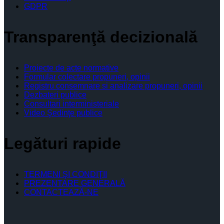
GDPR
Transparenţă decizională
Proiecte de acte normative
Formular colectare propuneri, opinii
Registru consemnare si analizare propuneri, opinii
Dezbateri publice
Consultari interministeriale
Video Şedinţe publice
Legături rapide
TERMENI ŞI CONDIŢII
PREZENTARE GENERALĂ
CONTACTEAZĂ-NE