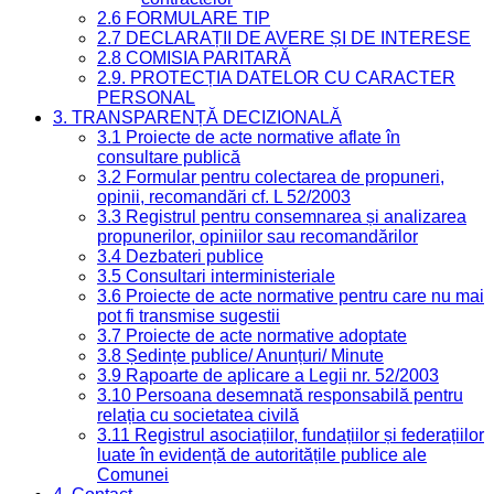
2.6 FORMULARE TIP
2.7 DECLARAȚII DE AVERE ȘI DE INTERESE
2.8 COMISIA PARITARĂ
2.9. PROTECȚIA DATELOR CU CARACTER
PERSONAL
3. TRANSPARENȚĂ DECIZIONALĂ
3.1 Proiecte de acte normative aflate în
consultare publică
3.2 Formular pentru colectarea de propuneri,
opinii, recomandări cf. L 52/2003
3.3 Registrul pentru consemnarea și analizarea
propunerilor, opiniilor sau recomandărilor
3.4 Dezbateri publice
3.5 Consultari interministeriale
3.6 Proiecte de acte normative pentru care nu mai
pot fi transmise sugestii
3.7 Proiecte de acte normative adoptate
3.8 Ședințe publice/ Anunțuri/ Minute
3.9 Rapoarte de aplicare a Legii nr. 52/2003
3.10 Persoana desemnată responsabilă pentru
relația cu societatea civilă
3.11 Registrul asociațiilor, fundațiilor și federațiilor
luate în evidență de autoritățile publice ale
Comunei