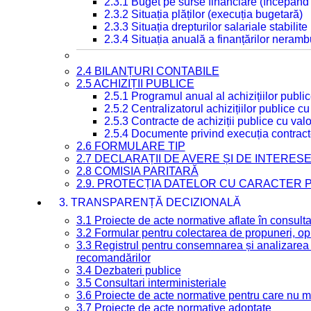
2.3.1 Buget pe surse financiare (începând
2.3.2 Situația plăților (execuția bugetară)
2.3.3 Situația drepturilor salariale stabilit
2.3.4 Situația anuală a finanțărilor neramb
2.4 BILANȚURI CONTABILE
2.5 ACHIZIȚII PUBLICE
2.5.1 Programul anual al achizițiilor publi
2.5.2 Centralizatorul achizițiilor publice 
2.5.3 Contracte de achiziții publice cu va
2.5.4 Documente privind execuția contract
2.6 FORMULARE TIP
2.7 DECLARAȚII DE AVERE ȘI DE INTERES
2.8 COMISIA PARITARĂ
2.9. PROTECȚIA DATELOR CU CARACTER
3. TRANSPARENȚĂ DECIZIONALĂ
3.1 Proiecte de acte normative aflate în consult
3.2 Formular pentru colectarea de propuneri, opi
3.3 Registrul pentru consemnarea și analizarea p
recomandărilor
3.4 Dezbateri publice
3.5 Consultari interministeriale
3.6 Proiecte de acte normative pentru care nu ma
3.7 Proiecte de acte normative adoptate