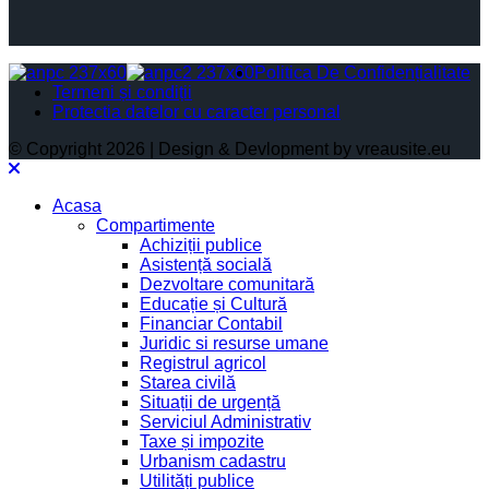
Politica De Confidențialitate
Termeni și condiții
Protectia datelor cu caracter personal
© Copyright 2026 | Design & Devlopment by vreausite.eu
Acasa
Compartimente
Achiziții publice
Asistență socială
Dezvoltare comunitară
Educație și Cultură
Financiar Contabil
Juridic si resurse umane
Registrul agricol
Starea civilă
Situații de urgență
Serviciul Administrativ
Taxe și impozite
Urbanism cadastru
Utilități publice