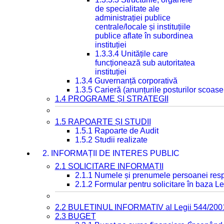
de specialitate ale
administrației publice
centrale/locale și instituțiile
publice aflate în subordinea
instituției
1.3.3.4 Unitățile care
funcționează sub autoritatea
instituției
1.3.4 Guvernanță corporativă
1.3.5 Carieră (anunțurile posturilor scoase
1.4 PROGRAME ȘI STRATEGII
1.5 RAPOARTE ȘI STUDII
1.5.1 Rapoarte de Audit
1.5.2 Studii realizate
2. INFORMAȚII DE INTERES PUBLIC
2.1 SOLICITARE INFORMAȚII
2.1.1 Numele și prenumele persoanei resp
2.1.2 Formular pentru solicitare în baza Le
2.2 BULETINUL INFORMATIV al Legii 544/200
2.3 BUGET