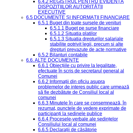
6.4.2 REGISTRUL PENTRU EVIDENȚA
DISPOZIȚIILOR AUTORITĂȚII
EXECUTIVE
6.5 DOCUMENTE ȘI INFORMAȚII FINANCIARE
6.5.1 Buget din toate sursele de venituri
6.5.1.1 Buget pe surse financiare
6.5.1.2 Situatia platilor
6.5.1.3 Situatia drepturilor salariale
stabilite potrivit legii, precum si alte
drepturi prevazute de acte normative
6.5.2 Bilanturi contabile
6.6. ALTE DOCUMENTE
6.6.1 Obiecțiile cu privire la legalitate,
efectuate în scris de secretarul general al
Comunei
6.6.2 Informații din oficiu asupra
problemelor de interes public care urmează
să fie dezbătute de Consiliul local al
comunei
6.6.3 Minutele în care se consemnează, în
rezumat, punctele de vedere exprimate de
participanți la ședinele publice
6.6.4 Procesele-verbale ale ședințelor
Consiliului local al comunei
6.6.5 Declarații de căsătorie