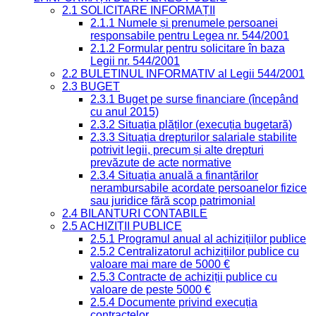
2.1 SOLICITARE INFORMAȚII
2.1.1 Numele și prenumele persoanei
responsabile pentru Legea nr. 544/2001
2.1.2 Formular pentru solicitare în baza
Legii nr. 544/2001
2.2 BULETINUL INFORMATIV al Legii 544/2001
2.3 BUGET
2.3.1 Buget pe surse financiare (începând
cu anul 2015)
2.3.2 Situația plăților (execuția bugetară)
2.3.3 Situația drepturilor salariale stabilite
potrivit legii, precum și alte drepturi
prevăzute de acte normative
2.3.4 Situația anuală a finanțărilor
nerambursabile acordate persoanelor fizice
sau juridice fără scop patrimonial
2.4 BILANȚURI CONTABILE
2.5 ACHIZIȚII PUBLICE
2.5.1 Programul anual al achizițiilor publice
2.5.2 Centralizatorul achizițiilor publice cu
valoare mai mare de 5000 €
2.5.3 Contracte de achiziții publice cu
valoare de peste 5000 €
2.5.4 Documente privind execuția
contractelor