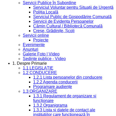
Servicii Publice în Subordine
Serviciul Voluntar pentru Situații de Urgență
Poliția Locală
Serviciul Public de Gospodărire Comunală
Servicii de Evidența Persoanelor
Cămin Cultural / Bibliotecă Comunală
Creșe, Grădinițe, Școli
Servicii online
Proiecte
Evenimente
Anunțuri
Galerie Foto | Video
Sedinte publice - Video
1. Despre Primarie
1.1 LEGISLAȚIE
1.2 CONDUCERE
1.2.1 Lista persoanelor din conducere
1.2.2 Agenda conducerii
Programare audiențe
1.3 ORGANIZARE
1.3.1 Regulament de organizare și
funcționare
1.3.2 Organigrama
1.3.3 Lista și datele de contact ale
instituțiilor care funcționează în