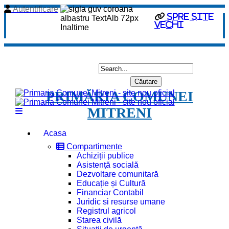
Autentificare
spre site
vechi
PRIMĂRIA COMUNEI
MITRENI
Acasa
Compartimente
Achiziții publice
Asistență socială
Dezvoltare comunitară
Educație și Cultură
Financiar Contabil
Juridic si resurse umane
Registrul agricol
Starea civilă