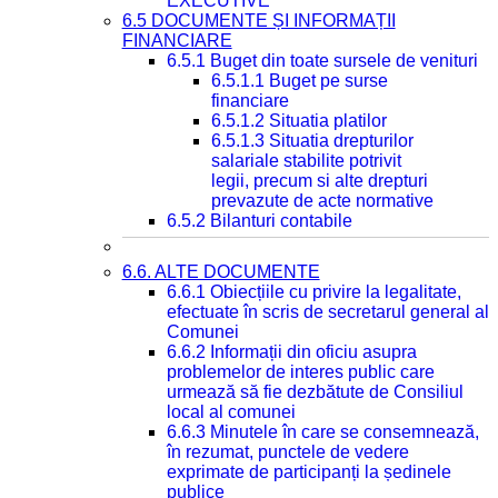
EXECUTIVE
6.5 DOCUMENTE ȘI INFORMAȚII
FINANCIARE
6.5.1 Buget din toate sursele de venituri
6.5.1.1 Buget pe surse
financiare
6.5.1.2 Situatia platilor
6.5.1.3 Situatia drepturilor
salariale stabilite potrivit
legii, precum si alte drepturi
prevazute de acte normative
6.5.2 Bilanturi contabile
6.6. ALTE DOCUMENTE
6.6.1 Obiecțiile cu privire la legalitate,
efectuate în scris de secretarul general al
Comunei
6.6.2 Informații din oficiu asupra
problemelor de interes public care
urmează să fie dezbătute de Consiliul
local al comunei
6.6.3 Minutele în care se consemnează,
în rezumat, punctele de vedere
exprimate de participanți la ședinele
publice