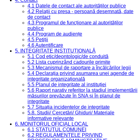
4. Contact
4.1 Datele de contact ale autorităților publice
4.2 Relații cu presa - persoană desemnată, date
de contact
4.3 Programul de funcționare al autorităților
publice
4.4 Program de audiențe
4.5 Petiții
4.6 Autentificare
5. INTEGRITATE INSTITUȚIONALĂ
5.1 Cod etic/deontologic/de conduită
5.2 Lista cuprinzând cadourile primite
5.3 Mecanismul de raportare a încălcărilor legii
5.4 Declarația privind asumarea unei agende de
integritate organizațională
5.5 Planul de integritate al instituției
5.6 Raport narativ referitor la stadiul implementării
măsurilor prevăzute în SNA și în planul de
integritate
5.7 Situația incidentelor de integritate
5.8. Studii/ Cercetări/ Ghiduri/ Materiale
informative relevante
6. MONITORUL OFICIAL LOCAL
6.1 STATUTUL COMUNEI
6.2 REGULAMENTELE PRIVIND