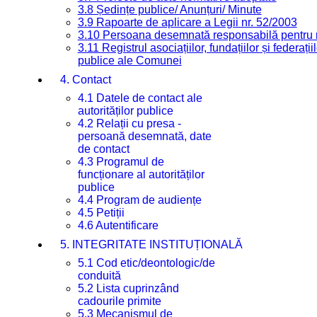
3.8 Ședințe publice/ Anunțuri/ Minute
3.9 Rapoarte de aplicare a Legii nr. 52/2003
3.10 Persoana desemnată responsabilă pentru re
3.11 Registrul asociațiilor, fundațiilor și federații
publice ale Comunei
4. Contact
4.1 Datele de contact ale
autorităților publice
4.2 Relații cu presa -
persoană desemnată, date
de contact
4.3 Programul de
funcționare al autorităților
publice
4.4 Program de audiențe
4.5 Petiții
4.6 Autentificare
5. INTEGRITATE INSTITUȚIONALĂ
5.1 Cod etic/deontologic/de
conduită
5.2 Lista cuprinzând
cadourile primite
5.3 Mecanismul de