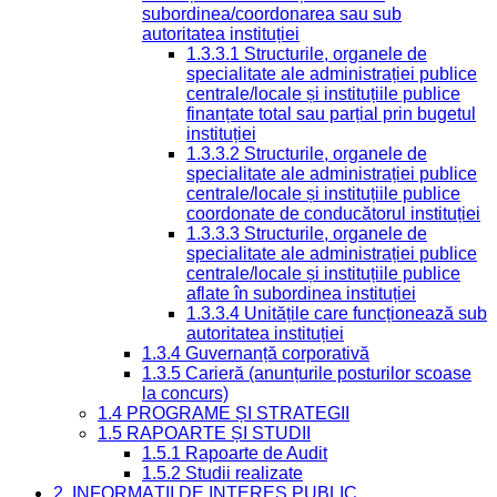
subordinea/coordonarea sau sub
autoritatea instituției
1.3.3.1 Structurile, organele de
specialitate ale administrației publice
centrale/locale și instituțiile publice
finanțate total sau parțial prin bugetul
instituției
1.3.3.2 Structurile, organele de
specialitate ale administrației publice
centrale/locale și instituțiile publice
coordonate de conducătorul instituției
1.3.3.3 Structurile, organele de
specialitate ale administrației publice
centrale/locale și instituțiile publice
aflate în subordinea instituției
1.3.3.4 Unitățile care funcționează sub
autoritatea instituției
1.3.4 Guvernanță corporativă
1.3.5 Carieră (anunțurile posturilor scoase
la concurs)
1.4 PROGRAME ȘI STRATEGII
1.5 RAPOARTE ȘI STUDII
1.5.1 Rapoarte de Audit
1.5.2 Studii realizate
2. INFORMAȚII DE INTERES PUBLIC