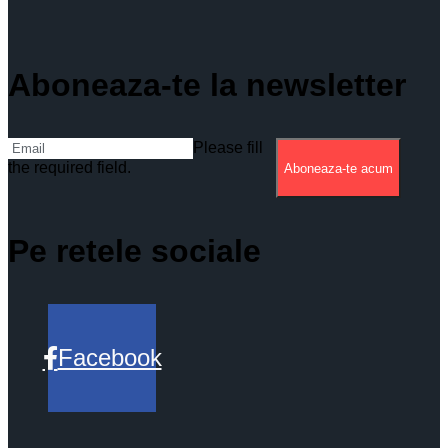
Aboneaza-te la newsletter
Please fill
the required field.
Aboneaza-te acum
Pe retele sociale
Facebook