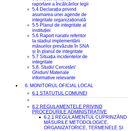
raportare a încălcărilor legii
5.4 Declarația privind
asumarea unei agende de
integritate organizațională
5.5 Planul de integritate al
instituției
5.6 Raport narativ referitor
la stadiul implementării
măsurilor prevăzute în SNA
și în planul de integritate
5.7 Situația incidentelor de
integritate
5.8. Studii/ Cercetări/
Ghiduri/ Materiale
informative relevante
6. MONITORUL OFICIAL LOCAL
6.1 STATUTUL COMUNEI
6.2 REGULAMENTELE PRIVIND
PROCEDURILE ADMINISTRATIVE
6.2.1 REGULAMENTUL CUPRINZÂND
MĂSURILE METODOLOGICE,
ORGANIZATORICE, TERMENELE ȘI