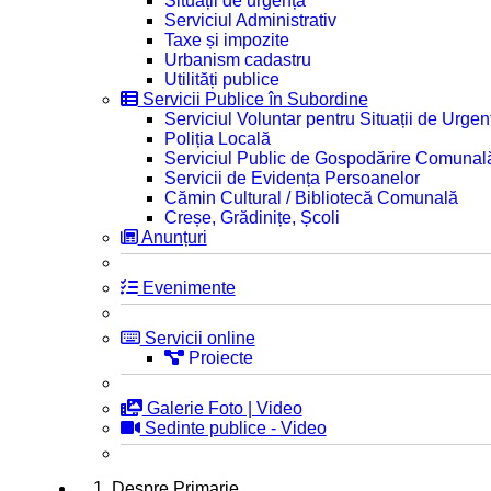
Situații de urgență
Serviciul Administrativ
Taxe și impozite
Urbanism cadastru
Utilități publice
Servicii Publice în Subordine
Serviciul Voluntar pentru Situații de Urgen
Poliția Locală
Serviciul Public de Gospodărire Comunal
Servicii de Evidența Persoanelor
Cămin Cultural / Bibliotecă Comunală
Creșe, Grădinițe, Școli
Anunțuri
Evenimente
Servicii online
Proiecte
Galerie Foto | Video
Sedinte publice - Video
1. Despre Primarie