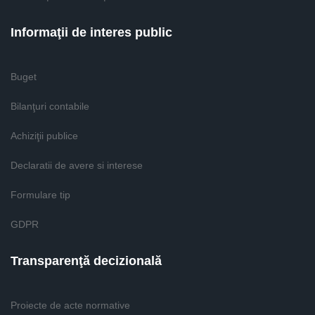
Informaţii de interes public
Buget
Bilanţuri contabile
Achiziţii publice
Declaratii de avere si interese
Formulare tip
GDPR
Transparenţă decizională
Proiecte de acte normative