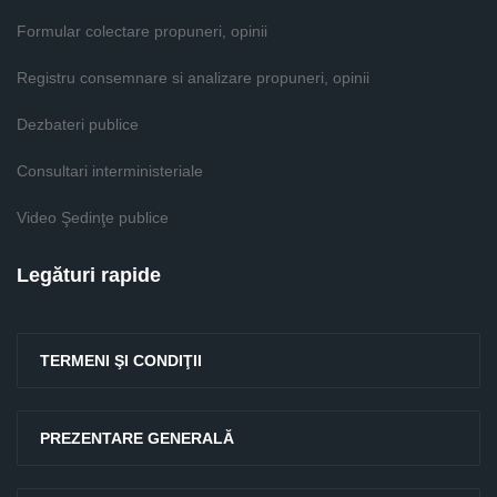
Formular colectare propuneri, opinii
Registru consemnare si analizare propuneri, opinii
Dezbateri publice
Consultari interministeriale
Video Şedinţe publice
Legături rapide
TERMENI ŞI CONDIŢII
PREZENTARE GENERALĂ