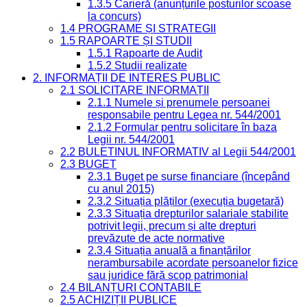
1.3.5 Carieră (anunțurile posturilor scoase
la concurs)
1.4 PROGRAME ȘI STRATEGII
1.5 RAPOARTE ȘI STUDII
1.5.1 Rapoarte de Audit
1.5.2 Studii realizate
2. INFORMAȚII DE INTERES PUBLIC
2.1 SOLICITARE INFORMAȚII
2.1.1 Numele și prenumele persoanei
responsabile pentru Legea nr. 544/2001
2.1.2 Formular pentru solicitare în baza
Legii nr. 544/2001
2.2 BULETINUL INFORMATIV al Legii 544/2001
2.3 BUGET
2.3.1 Buget pe surse financiare (începând
cu anul 2015)
2.3.2 Situația plăților (execuția bugetară)
2.3.3 Situația drepturilor salariale stabilite
potrivit legii, precum și alte drepturi
prevăzute de acte normative
2.3.4 Situația anuală a finanțărilor
nerambursabile acordate persoanelor fizice
sau juridice fără scop patrimonial
2.4 BILANȚURI CONTABILE
2.5 ACHIZIȚII PUBLICE