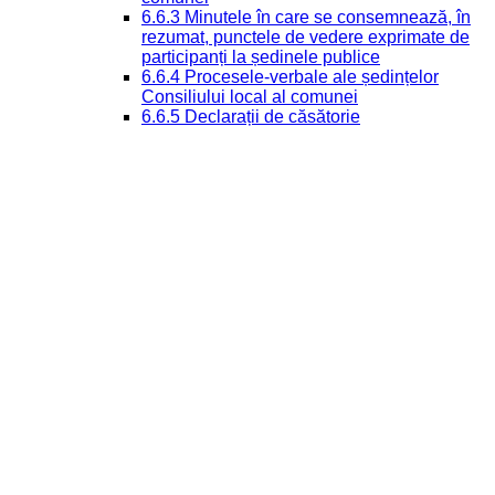
6.6.3 Minutele în care se consemnează, în
rezumat, punctele de vedere exprimate de
participanți la ședinele publice
6.6.4 Procesele-verbale ale ședințelor
Consiliului local al comunei
6.6.5 Declarații de căsătorie