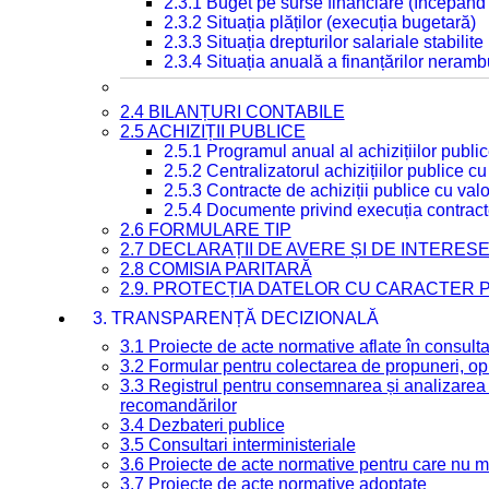
2.3.1 Buget pe surse financiare (începând
2.3.2 Situația plăților (execuția bugetară)
2.3.3 Situația drepturilor salariale stabilit
2.3.4 Situația anuală a finanțărilor neramb
2.4 BILANȚURI CONTABILE
2.5 ACHIZIȚII PUBLICE
2.5.1 Programul anual al achizițiilor publi
2.5.2 Centralizatorul achizițiilor publice 
2.5.3 Contracte de achiziții publice cu va
2.5.4 Documente privind execuția contract
2.6 FORMULARE TIP
2.7 DECLARAȚII DE AVERE ȘI DE INTERES
2.8 COMISIA PARITARĂ
2.9. PROTECȚIA DATELOR CU CARACTER
3. TRANSPARENȚĂ DECIZIONALĂ
3.1 Proiecte de acte normative aflate în consult
3.2 Formular pentru colectarea de propuneri, opi
3.3 Registrul pentru consemnarea și analizarea p
recomandărilor
3.4 Dezbateri publice
3.5 Consultari interministeriale
3.6 Proiecte de acte normative pentru care nu ma
3.7 Proiecte de acte normative adoptate