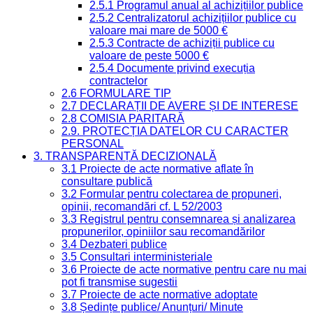
2.5.1 Programul anual al achizițiilor publice
2.5.2 Centralizatorul achizițiilor publice cu
valoare mai mare de 5000 €
2.5.3 Contracte de achiziții publice cu
valoare de peste 5000 €
2.5.4 Documente privind execuția
contractelor
2.6 FORMULARE TIP
2.7 DECLARAȚII DE AVERE ȘI DE INTERESE
2.8 COMISIA PARITARĂ
2.9. PROTECȚIA DATELOR CU CARACTER
PERSONAL
3. TRANSPARENȚĂ DECIZIONALĂ
3.1 Proiecte de acte normative aflate în
consultare publică
3.2 Formular pentru colectarea de propuneri,
opinii, recomandări cf. L 52/2003
3.3 Registrul pentru consemnarea și analizarea
propunerilor, opiniilor sau recomandărilor
3.4 Dezbateri publice
3.5 Consultari interministeriale
3.6 Proiecte de acte normative pentru care nu mai
pot fi transmise sugestii
3.7 Proiecte de acte normative adoptate
3.8 Ședințe publice/ Anunțuri/ Minute