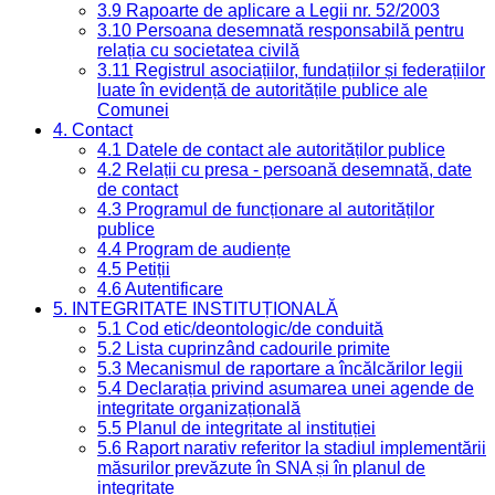
3.9 Rapoarte de aplicare a Legii nr. 52/2003
3.10 Persoana desemnată responsabilă pentru
relația cu societatea civilă
3.11 Registrul asociațiilor, fundațiilor și federațiilor
luate în evidență de autoritățile publice ale
Comunei
4. Contact
4.1 Datele de contact ale autorităților publice
4.2 Relații cu presa - persoană desemnată, date
de contact
4.3 Programul de funcționare al autorităților
publice
4.4 Program de audiențe
4.5 Petiții
4.6 Autentificare
5. INTEGRITATE INSTITUȚIONALĂ
5.1 Cod etic/deontologic/de conduită
5.2 Lista cuprinzând cadourile primite
5.3 Mecanismul de raportare a încălcărilor legii
5.4 Declarația privind asumarea unei agende de
integritate organizațională
5.5 Planul de integritate al instituției
5.6 Raport narativ referitor la stadiul implementării
măsurilor prevăzute în SNA și în planul de
integritate