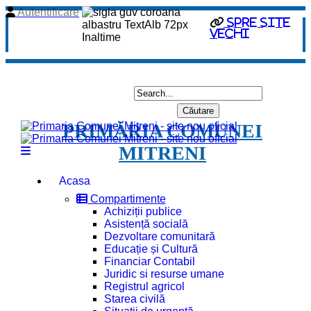
Autentificare
spre site
vechi
PRIMĂRIA COMUNEI
MITRENI
Acasa
Compartimente
Achiziții publice
Asistență socială
Dezvoltare comunitară
Educație și Cultură
Financiar Contabil
Juridic si resurse umane
Registrul agricol
Starea civilă