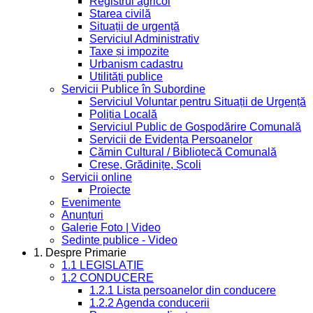
Registrul agricol
Starea civilă
Situații de urgență
Serviciul Administrativ
Taxe și impozite
Urbanism cadastru
Utilități publice
Servicii Publice în Subordine
Serviciul Voluntar pentru Situații de Urgență
Poliția Locală
Serviciul Public de Gospodărire Comunală
Servicii de Evidența Persoanelor
Cămin Cultural / Bibliotecă Comunală
Creșe, Grădinițe, Școli
Servicii online
Proiecte
Evenimente
Anunțuri
Galerie Foto | Video
Sedinte publice - Video
1. Despre Primarie
1.1 LEGISLAȚIE
1.2 CONDUCERE
1.2.1 Lista persoanelor din conducere
1.2.2 Agenda conducerii