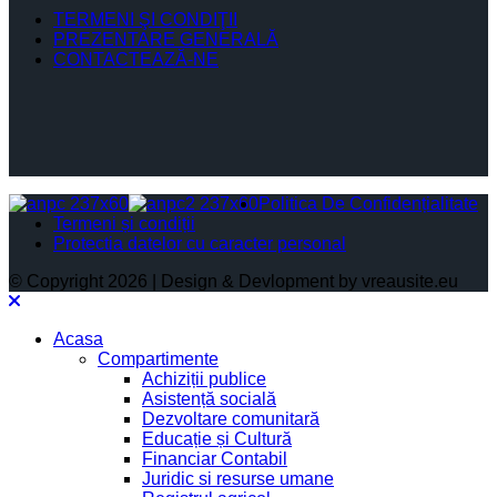
TERMENI ŞI CONDIŢII
PREZENTARE GENERALĂ
CONTACTEAZĂ-NE
Politica De Confidențialitate
Termeni și condiții
Protectia datelor cu caracter personal
© Copyright 2026 | Design & Devlopment by vreausite.eu
Acasa
Compartimente
Achiziții publice
Asistență socială
Dezvoltare comunitară
Educație și Cultură
Financiar Contabil
Juridic si resurse umane