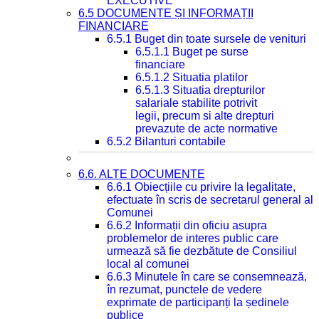
EXECUTIVE
6.5 DOCUMENTE ȘI INFORMAȚII
FINANCIARE
6.5.1 Buget din toate sursele de venituri
6.5.1.1 Buget pe surse
financiare
6.5.1.2 Situatia platilor
6.5.1.3 Situatia drepturilor
salariale stabilite potrivit
legii, precum si alte drepturi
prevazute de acte normative
6.5.2 Bilanturi contabile
6.6. ALTE DOCUMENTE
6.6.1 Obiecțiile cu privire la legalitate,
efectuate în scris de secretarul general al
Comunei
6.6.2 Informații din oficiu asupra
problemelor de interes public care
urmează să fie dezbătute de Consiliul
local al comunei
6.6.3 Minutele în care se consemnează,
în rezumat, punctele de vedere
exprimate de participanți la ședinele
publice