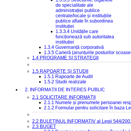
de specialitate ale
administrației publice
centrale/locale și instituțiile
publice aflate în subordinea
instituției
1.3.3.4 Unitățile care
funcționează sub autoritatea
instituției
1.3.4 Guvernanță corporativă
1.3.5 Carieră (anunțurile posturilor scoase
1.4 PROGRAME ȘI STRATEGII
1.5 RAPOARTE ȘI STUDII
1.5.1 Rapoarte de Audit
1.5.2 Studii realizate
2. INFORMAȚII DE INTERES PUBLIC
2.1 SOLICITARE INFORMAȚII
2.1.1 Numele și prenumele persoanei resp
2.1.2 Formular pentru solicitare în baza Le
2.2 BULETINUL INFORMATIV al Legii 544/200
2.3 BUGET