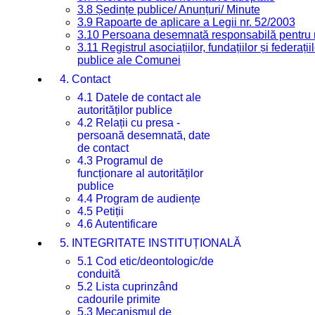
3.8 Ședințe publice/ Anunțuri/ Minute
3.9 Rapoarte de aplicare a Legii nr. 52/2003
3.10 Persoana desemnată responsabilă pentru re
3.11 Registrul asociațiilor, fundațiilor și federații
publice ale Comunei
4. Contact
4.1 Datele de contact ale
autorităților publice
4.2 Relații cu presa -
persoană desemnată, date
de contact
4.3 Programul de
funcționare al autorităților
publice
4.4 Program de audiențe
4.5 Petiții
4.6 Autentificare
5. INTEGRITATE INSTITUȚIONALĂ
5.1 Cod etic/deontologic/de
conduită
5.2 Lista cuprinzând
cadourile primite
5.3 Mecanismul de