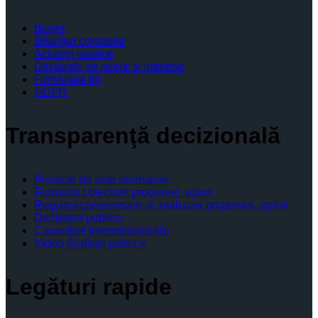
Buget
Bilanţuri contabile
Achiziţii publice
Declaratii de avere si interese
Formulare tip
GDPR
Transparenţă decizională
Proiecte de acte normative
Formular colectare propuneri, opinii
Registru consemnare si analizare propuneri, opinii
Dezbateri publice
Consultari interministeriale
Video Şedinţe publice
Legături rapide