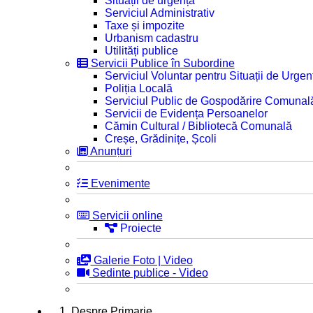
Situații de urgență
Serviciul Administrativ
Taxe și impozite
Urbanism cadastru
Utilități publice
Servicii Publice în Subordine
Serviciul Voluntar pentru Situații de Urgen
Poliția Locală
Serviciul Public de Gospodărire Comunal
Servicii de Evidența Persoanelor
Cămin Cultural / Bibliotecă Comunală
Creșe, Grădinițe, Școli
Anunțuri
Evenimente
Servicii online
Proiecte
Galerie Foto | Video
Sedinte publice - Video
1. Despre Primarie