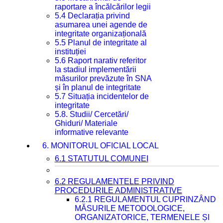
raportare a încălcărilor legii
5.4 Declarația privind
asumarea unei agende de
integritate organizațională
5.5 Planul de integritate al
instituției
5.6 Raport narativ referitor
la stadiul implementării
măsurilor prevăzute în SNA
și în planul de integritate
5.7 Situația incidentelor de
integritate
5.8. Studii/ Cercetări/
Ghiduri/ Materiale
informative relevante
6. MONITORUL OFICIAL LOCAL
6.1 STATUTUL COMUNEI
6.2 REGULAMENTELE PRIVIND
PROCEDURILE ADMINISTRATIVE
6.2.1 REGULAMENTUL CUPRINZÂND
MĂSURILE METODOLOGICE,
ORGANIZATORICE, TERMENELE ȘI