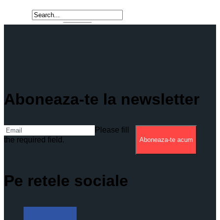
Aboneaza-te la newsletter
Please fill
the required field.
Aboneaza-te acum
Pe retele sociale