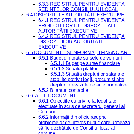
6.3.3 REGISTRUL PENTRU EVIDENȚA
ȘEDINȚELOR CONSILIULUI LOCAL
6.4 DISPOZIȚIILE AUTORITĂȚII EXECUTIVE
6.4.1 REGISTRUL PENTRU EVIDENȚA
PROIECTELOR DE DISPOZIȚII ALE
AUTORITĂȚII EXECUTIVE
6.4.2 REGISTRUL PENTRU EVIDENȚA
DISPOZIȚIILOR AUTORITĂȚII
EXECUTIVE
6.5 DOCUMENTE ȘI INFORMAȚII FINANCIARE
6.5.1 Buget din toate sursele de venituri
6.5.1.1 Buget pe surse financiare
6.5.1.2 Situatia platilor
6.5.1.3 Situatia drepturilor salariale
stabilite potrivit legii, precum si alte
drepturi prevazute de acte normative
6.5.2 Bilanturi contabile
6.6. ALTE DOCUMENTE
6.6.1 Obiecțiile cu privire la legalitate,
efectuate în scris de secretarul general al
Comunei
6.6.2 Informații din oficiu asupra
problemelor de interes public care urmează
să fie dezbătute de Consiliul local al
comunei