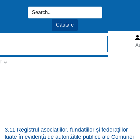
Au
T
3.11 Registrul asociațiilor, fundațiilor și federațiilor
luate în evidență de autoritățile publice ale Comunei