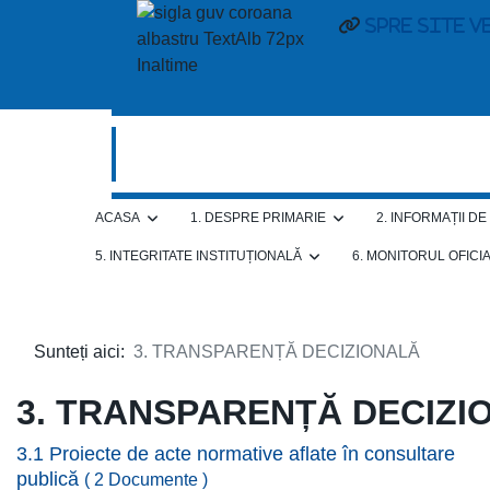
spre site v
ACASA
1. DESPRE PRIMARIE
2. INFORMAȚII D
5. INTEGRITATE INSTITUȚIONALĂ
6. MONITORUL OFICI
Sunteți aici:
3. TRANSPARENȚĂ DECIZIONALĂ
3. TRANSPARENȚĂ DECIZI
3.1 Proiecte de acte normative aflate în consultare
publică
( 2 Documente )