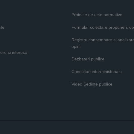
Proiecte de acte normative
ile
Formular colectare propuneri, opi
Registru consemnare si analizar
opinii
vere si interese
Dezbateri publice
Consultari interministeriale
Video Şedinţe publice