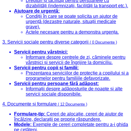
Drepturi și facilități pentru persoanele cu
dizabilități (indemnizații, facilități la transport etc.).
Ajutoare de urgență:
Condiții în care se poate solicita un ajutor de
urgență (dezastre naturale, situații medicale
grave).
Actele necesare pentru a demonstra urgența.
3. Servicii sociale pentru diverse categorii
( 0 Documente )
Servicii pentru vârstnici:
Informare despre centrele de zi, căminele pentru
vârstnici și servicii de îngrijire la domiciliu.
Servicii pentru copii și familii:
Prezentarea serviciilor de protecție a copilului și a
programelor pentru familiile defavorizate.
Servicii pentru persoane fără adăpost:
Informații despre adăposturile de noapte și alte
servicii sociale disponibile.
4. Documente și formulare
( 12 Documente )
Formulare-tip:
Cereri de alocație, cereri de ajutor de
încălzire, declarații pe proprie răspundere.
Modele:
Exemple de cereri completate pentru a-i ghida
pe cetățeni.