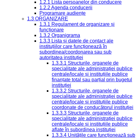
1.2.1 Lista persoanelor din conducere
1.2.2 Agenda conducerii
Programare audiențe
1.3 ORGANIZARE
1.3.1 Regulament de organizare și
funcționare
1.3.2 Organigrama
1.3.3 Lista și datele de contact ale
instituțiilor care funcționează în
subordinea/coordonarea sau sub
autoritatea instituției
1.3.3.1 Structurile, organele de
specialitate ale administrației publice
centrale/locale și instituțiile publice
finanțate total sau parțial prin bugetul
instituției
1.3.3.2 Structurile, organele de
specialitate ale administrației publice
centrale/locale și instituțiile publice
coordonate de conducătorul instituției
1.3.3.3 Structurile, organele de
specialitate ale administrației publice
centrale/locale și instituțiile publice
aflate în subordinea instituției
1.3.3.4 Unitățile care funcționează sub