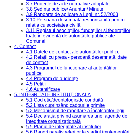
3.7 Proiecte de acte normative adoptate
3.8 Ședințe publice/ Anunțuri/ Minute
3.9 Rapoarte de aplicare a Legii nr. 52/2003
3.10 Persoana desemnată responsabilă pentru
relația cu societatea civilă
3.11 Registrul asociațiilor, fundațiilor și federațiilor
luate în evidență de autoritățile publice ale
Comunei
4. Contact
4.1 Datele de contact ale autorităților publice
4.2 Relații cu presa - persoană desemnată, date
de contact
4.3 Programul de funcționare al autorităților
publice
4.4 Program de audiențe
4.5 Petiții
4.6 Autentificare
5. INTEGRITATE INSTITUȚIONALĂ
5.1 Cod etic/deontologic/de conduită
5.2 Lista cuprinzând cadourile primite
5.3 Mecanismul de raportare a încălcărilor legii
5.4 Declarația privind asumarea unei agende de
integritate organizațională
5.5 Planul de integritate al instituției
5.6 Raport narativ referitor la stadiul implementării