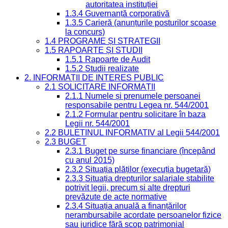
autoritatea instituției
1.3.4 Guvernanță corporativă
1.3.5 Carieră (anunțurile posturilor scoase
la concurs)
1.4 PROGRAME ȘI STRATEGII
1.5 RAPOARTE ȘI STUDII
1.5.1 Rapoarte de Audit
1.5.2 Studii realizate
2. INFORMAȚII DE INTERES PUBLIC
2.1 SOLICITARE INFORMAȚII
2.1.1 Numele și prenumele persoanei
responsabile pentru Legea nr. 544/2001
2.1.2 Formular pentru solicitare în baza
Legii nr. 544/2001
2.2 BULETINUL INFORMATIV al Legii 544/2001
2.3 BUGET
2.3.1 Buget pe surse financiare (începând
cu anul 2015)
2.3.2 Situația plăților (execuția bugetară)
2.3.3 Situația drepturilor salariale stabilite
potrivit legii, precum și alte drepturi
prevăzute de acte normative
2.3.4 Situația anuală a finanțărilor
nerambursabile acordate persoanelor fizice
sau juridice fără scop patrimonial