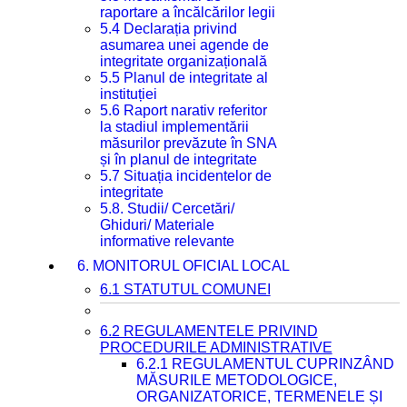
raportare a încălcărilor legii
5.4 Declarația privind
asumarea unei agende de
integritate organizațională
5.5 Planul de integritate al
instituției
5.6 Raport narativ referitor
la stadiul implementării
măsurilor prevăzute în SNA
și în planul de integritate
5.7 Situația incidentelor de
integritate
5.8. Studii/ Cercetări/
Ghiduri/ Materiale
informative relevante
6. MONITORUL OFICIAL LOCAL
6.1 STATUTUL COMUNEI
6.2 REGULAMENTELE PRIVIND
PROCEDURILE ADMINISTRATIVE
6.2.1 REGULAMENTUL CUPRINZÂND
MĂSURILE METODOLOGICE,
ORGANIZATORICE, TERMENELE ȘI