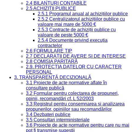
2.4 BILANȚURI CONTABILE
2.5 ACHIZIȚII PUBLICE
2.5.1 Programul anual al achizițiilor publice
2.5.2 Centralizatorul achizițiilor publice cu
valoare mai mare de 5000 €
2.5.3 Contracte de achiziții publice cu
valoare de peste 5000 €
2.5.4 Documente privind execuția
contractelor
2.6 FORMULARE TIP
2.7 DECLARAȚII DE AVERE ȘI DE INTERESE
2.8 COMISIA PARITARĂ
2.9. PROTECȚIA DATELOR CU CARACTER
PERSONAL
3. TRANSPARENȚĂ DECIZIONALĂ
3.1 Proiecte de acte normative aflate în
consultare publică
3.2 Formular pentru colectarea de propuneri,
opinii, recomandări cf. L 52/2003
3.3 Registrul pentru consemnarea și analizarea
propunerilor, opiniilor sau recomandărilor
3.4 Dezbateri publice
3.5 Consultari interministeriale
3.6 Proiecte de acte normative pentru care nu mai
pot fi transmise sugestii