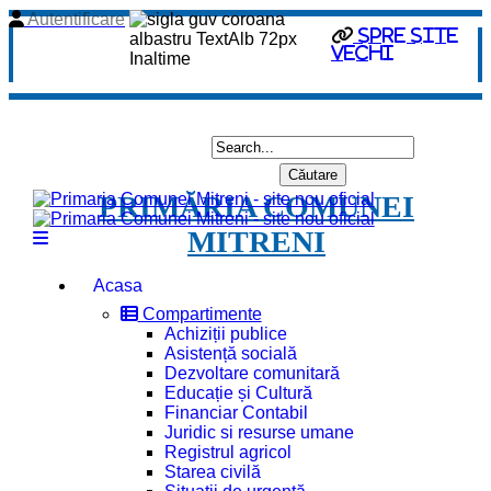
Autentificare
spre site
vechi
PRIMĂRIA COMUNEI
MITRENI
Acasa
Compartimente
Achiziții publice
Asistență socială
Dezvoltare comunitară
Educație și Cultură
Financiar Contabil
Juridic si resurse umane
Registrul agricol
Starea civilă