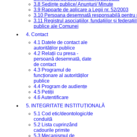
3.8 Ședințe publice/ Anunțuri/ Minute
3.9 Rapoarte de aplicare a Legii nr. 52/2003
3.10 Persoana desemnată responsabilă pentru re
3.11 Registrul asociațiilor, fundațiilor și federații
publice ale Comunei
4. Contact
4.1 Datele de contact ale
autorităților publice
4.2 Relații cu presa -
persoană desemnată, date
de contact
4.3 Programul de
funcționare al autorităților
publice
4.4 Program de audiențe
4.5 Petiții
4.6 Autentificare
5. INTEGRITATE INSTITUȚIONALĂ
5.1 Cod etic/deontologic/de
conduită
5.2 Lista cuprinzând
cadourile primite
5.3 Mecanismul de