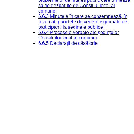
problemelor de interes public care urmează
să fie dezbătute de Consiliul local al
comunei
6.6.3 Minutele în care se consemnează, în
rezumat, punctele de vedere exprimate de
participanți la ședinele publice
6.6.4 Procesele-verbale ale ședințelor
Consiliului local al comunei
6.6.5 Declarații de căsătorie