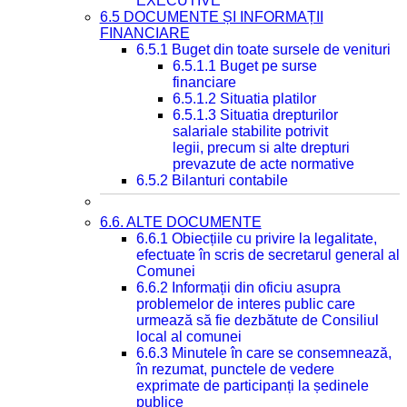
EXECUTIVE
6.5 DOCUMENTE ȘI INFORMAȚII
FINANCIARE
6.5.1 Buget din toate sursele de venituri
6.5.1.1 Buget pe surse
financiare
6.5.1.2 Situatia platilor
6.5.1.3 Situatia drepturilor
salariale stabilite potrivit
legii, precum si alte drepturi
prevazute de acte normative
6.5.2 Bilanturi contabile
6.6. ALTE DOCUMENTE
6.6.1 Obiecțiile cu privire la legalitate,
efectuate în scris de secretarul general al
Comunei
6.6.2 Informații din oficiu asupra
problemelor de interes public care
urmează să fie dezbătute de Consiliul
local al comunei
6.6.3 Minutele în care se consemnează,
în rezumat, punctele de vedere
exprimate de participanți la ședinele
publice