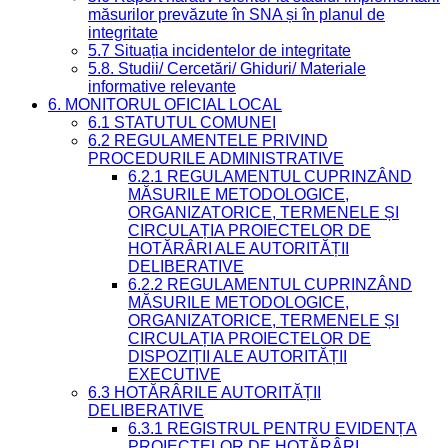
măsurilor prevăzute în SNA și în planul de
integritate
5.7 Situația incidentelor de integritate
5.8. Studii/ Cercetări/ Ghiduri/ Materiale
informative relevante
6. MONITORUL OFICIAL LOCAL
6.1 STATUTUL COMUNEI
6.2 REGULAMENTELE PRIVIND
PROCEDURILE ADMINISTRATIVE
6.2.1 REGULAMENTUL CUPRINZÂND
MĂSURILE METODOLOGICE,
ORGANIZATORICE, TERMENELE ȘI
CIRCULAȚIA PROIECTELOR DE
HOTĂRÂRI ALE AUTORITĂȚII
DELIBERATIVE
6.2.2 REGULAMENTUL CUPRINZÂND
MĂSURILE METODOLOGICE,
ORGANIZATORICE, TERMENELE ȘI
CIRCULAȚIA PROIECTELOR DE
DISPOZIȚII ALE AUTORITĂȚII
EXECUTIVE
6.3 HOTĂRÂRILE AUTORITĂȚII
DELIBERATIVE
6.3.1 REGISTRUL PENTRU EVIDENȚA
PROIECTELOR DE HOTĂRÂRI