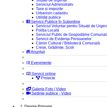
Situații de urgență
Serviciul Administrativ
Taxe și impozite
Urbanism cadastru
Utilități publice
Servicii Publice în Subordine
Serviciul Voluntar pentru Situații de Urgen
Poliția Locală
Serviciul Public de Gospodărire Comunal
Servicii de Evidența Persoanelor
Cămin Cultural / Bibliotecă Comunală
Creșe, Grădinițe, Școli
Anunțuri
Evenimente
Servicii online
Proiecte
Galerie Foto | Video
Sedinte publice - Video
1. Despre Primarie