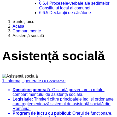
6.6.4 Procesele-verbale ale ședințelor
Consiliului local al comunei
6.6.5 Declarații de căsătorie
Sunteți aici:
Acasa
Compartimente
Asistență socială
Asistență socială
1. Informații generale
( 0 Documente )
Descriere generală:
O scurtă prezentare a rolului
compartimentului de asistență socială.
Legislație:
Trimiteri către principalele legi și ordonanțe
care reglementează sistemul de asistență socială din
România.
Program de lucru cu publicul:
Orarul de funcționare,