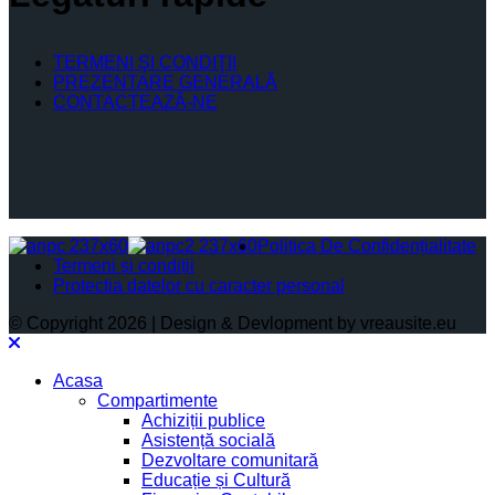
TERMENI ŞI CONDIŢII
PREZENTARE GENERALĂ
CONTACTEAZĂ-NE
Politica De Confidențialitate
Termeni și condiții
Protectia datelor cu caracter personal
© Copyright 2026 | Design & Devlopment by vreausite.eu
Acasa
Compartimente
Achiziții publice
Asistență socială
Dezvoltare comunitară
Educație și Cultură