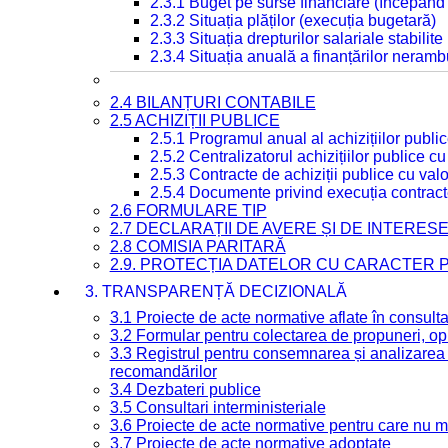
2.3.1 Buget pe surse financiare (începând
2.3.2 Situația plăților (execuția bugetară)
2.3.3 Situația drepturilor salariale stabilit
2.3.4 Situația anuală a finanțărilor neramb
2.4 BILANȚURI CONTABILE
2.5 ACHIZIȚII PUBLICE
2.5.1 Programul anual al achizițiilor publi
2.5.2 Centralizatorul achizițiilor publice 
2.5.3 Contracte de achiziții publice cu va
2.5.4 Documente privind execuția contract
2.6 FORMULARE TIP
2.7 DECLARAȚII DE AVERE ȘI DE INTERES
2.8 COMISIA PARITARĂ
2.9. PROTECȚIA DATELOR CU CARACTER
3. TRANSPARENȚĂ DECIZIONALĂ
3.1 Proiecte de acte normative aflate în consult
3.2 Formular pentru colectarea de propuneri, opi
3.3 Registrul pentru consemnarea și analizarea p
recomandărilor
3.4 Dezbateri publice
3.5 Consultari interministeriale
3.6 Proiecte de acte normative pentru care nu ma
3.7 Proiecte de acte normative adoptate