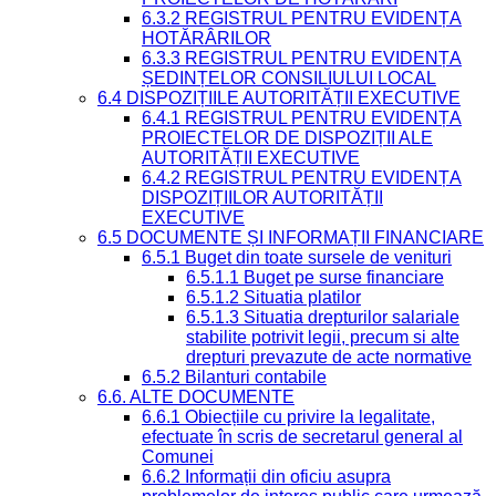
6.3.2 REGISTRUL PENTRU EVIDENȚA
HOTĂRÂRILOR
6.3.3 REGISTRUL PENTRU EVIDENȚA
ȘEDINȚELOR CONSILIULUI LOCAL
6.4 DISPOZIȚIILE AUTORITĂȚII EXECUTIVE
6.4.1 REGISTRUL PENTRU EVIDENȚA
PROIECTELOR DE DISPOZIȚII ALE
AUTORITĂȚII EXECUTIVE
6.4.2 REGISTRUL PENTRU EVIDENȚA
DISPOZIȚIILOR AUTORITĂȚII
EXECUTIVE
6.5 DOCUMENTE ȘI INFORMAȚII FINANCIARE
6.5.1 Buget din toate sursele de venituri
6.5.1.1 Buget pe surse financiare
6.5.1.2 Situatia platilor
6.5.1.3 Situatia drepturilor salariale
stabilite potrivit legii, precum si alte
drepturi prevazute de acte normative
6.5.2 Bilanturi contabile
6.6. ALTE DOCUMENTE
6.6.1 Obiecțiile cu privire la legalitate,
efectuate în scris de secretarul general al
Comunei
6.6.2 Informații din oficiu asupra