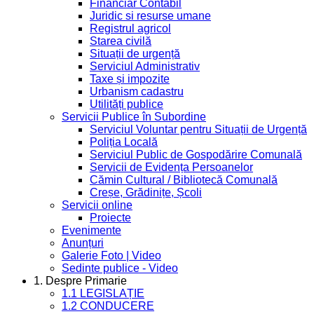
Financiar Contabil
Juridic si resurse umane
Registrul agricol
Starea civilă
Situații de urgență
Serviciul Administrativ
Taxe și impozite
Urbanism cadastru
Utilități publice
Servicii Publice în Subordine
Serviciul Voluntar pentru Situații de Urgență
Poliția Locală
Serviciul Public de Gospodărire Comunală
Servicii de Evidența Persoanelor
Cămin Cultural / Bibliotecă Comunală
Creșe, Grădinițe, Școli
Servicii online
Proiecte
Evenimente
Anunțuri
Galerie Foto | Video
Sedinte publice - Video
1. Despre Primarie
1.1 LEGISLAȚIE
1.2 CONDUCERE