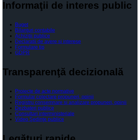
Informaţii de interes public
Buget
Bilanţuri contabile
Achiziţii publice
Declaratii de avere si interese
Formulare tip
GDPR
Transparenţă decizională
Proiecte de acte normative
Formular colectare propuneri, opinii
Registru consemnare si analizare propuneri, opinii
Dezbateri publice
Consultari interministeriale
Video Şedinţe publice
Legături rapide