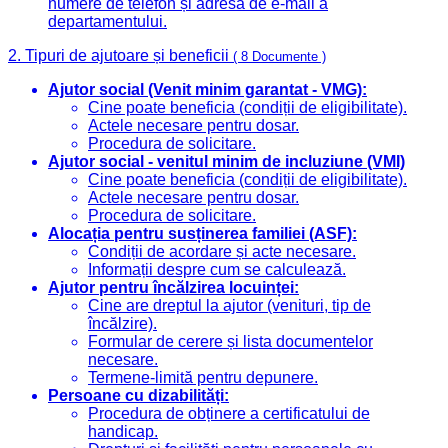
numere de telefon și adresa de e-mail a
departamentului.
2. Tipuri de ajutoare și beneficii
( 8 Documente )
Ajutor social (Venit minim garantat - VMG):
Cine poate beneficia (condiții de eligibilitate).
Actele necesare pentru dosar.
Procedura de solicitare.
Ajutor social - venitul minim de incluziune (VMI)
Cine poate beneficia (condiții de eligibilitate).
Actele necesare pentru dosar.
Procedura de solicitare.
Alocația pentru susținerea familiei (ASF):
Condiții de acordare și acte necesare.
Informații despre cum se calculează.
Ajutor pentru încălzirea locuinței:
Cine are dreptul la ajutor (venituri, tip de
încălzire).
Formular de cerere și lista documentelor
necesare.
Termene-limită pentru depunere.
Persoane cu dizabilități:
Procedura de obținere a certificatului de
handicap.