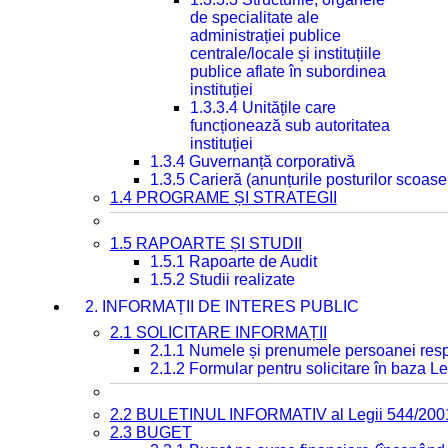
de specialitate ale
administrației publice
centrale/locale și instituțiile
publice aflate în subordinea
instituției
1.3.3.4 Unitățile care
funcționează sub autoritatea
instituției
1.3.4 Guvernanță corporativă
1.3.5 Carieră (anunțurile posturilor scoase
1.4 PROGRAME ȘI STRATEGII
1.5 RAPOARTE ȘI STUDII
1.5.1 Rapoarte de Audit
1.5.2 Studii realizate
2. INFORMAȚII DE INTERES PUBLIC
2.1 SOLICITARE INFORMAȚII
2.1.1 Numele și prenumele persoanei resp
2.1.2 Formular pentru solicitare în baza Le
2.2 BULETINUL INFORMATIV al Legii 544/200
2.3 BUGET