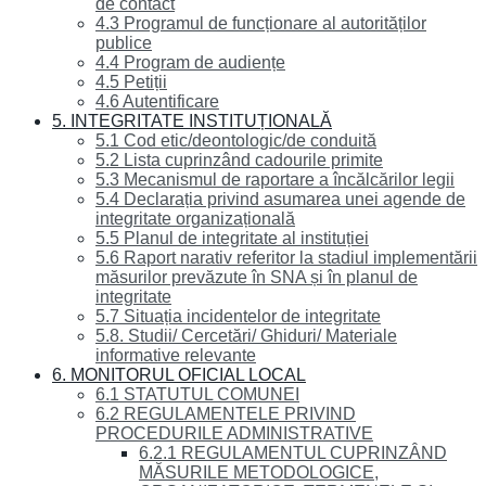
de contact
4.3 Programul de funcționare al autorităților
publice
4.4 Program de audiențe
4.5 Petiții
4.6 Autentificare
5. INTEGRITATE INSTITUȚIONALĂ
5.1 Cod etic/deontologic/de conduită
5.2 Lista cuprinzând cadourile primite
5.3 Mecanismul de raportare a încălcărilor legii
5.4 Declarația privind asumarea unei agende de
integritate organizațională
5.5 Planul de integritate al instituției
5.6 Raport narativ referitor la stadiul implementării
măsurilor prevăzute în SNA și în planul de
integritate
5.7 Situația incidentelor de integritate
5.8. Studii/ Cercetări/ Ghiduri/ Materiale
informative relevante
6. MONITORUL OFICIAL LOCAL
6.1 STATUTUL COMUNEI
6.2 REGULAMENTELE PRIVIND
PROCEDURILE ADMINISTRATIVE
6.2.1 REGULAMENTUL CUPRINZÂND
MĂSURILE METODOLOGICE,