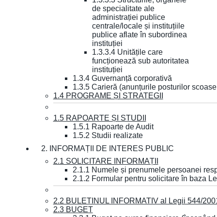
de specialitate ale
administrației publice
centrale/locale și instituțiile
publice aflate în subordinea
instituției
1.3.3.4 Unitățile care
funcționează sub autoritatea
instituției
1.3.4 Guvernanță corporativă
1.3.5 Carieră (anunțurile posturilor scoase
1.4 PROGRAME ȘI STRATEGII
1.5 RAPOARTE ȘI STUDII
1.5.1 Rapoarte de Audit
1.5.2 Studii realizate
2. INFORMAȚII DE INTERES PUBLIC
2.1 SOLICITARE INFORMAȚII
2.1.1 Numele și prenumele persoanei resp
2.1.2 Formular pentru solicitare în baza Le
2.2 BULETINUL INFORMATIV al Legii 544/200
2.3 BUGET