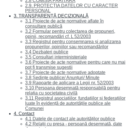
2.8 COMISIA PARITARĂ
2.9. PROTECȚIA DATELOR CU CARACTER
PERSONAL
3. TRANSPARENȚĂ DECIZIONALĂ
3.1 Proiecte de acte normative aflate în
consultare publică
3.2 Formular pentru colectarea de propuneri,
opinii, recomandări cf. L 52/2003
3.3 Registrul pentru consemnarea și analizarea
propunerilor, opiniilor sau recomandărilor
3.4 Dezbateri publice
3.5 Consultari interministeriale
3.6 Proiecte de acte normative pentru care nu mai
pot fi transmise sugestii
3.7 Proiecte de acte normative adoptate
3.8 Ședințe publice/ Anunțuri/ Minute
3.9 Rapoarte de aplicare a Legii nr. 52/2003
3.10 Persoana desemnată responsabilă pentru
relația cu societatea civilă
3.11 Registrul asociațiilor, fundațiilor și federațiilor
luate în evidență de autoritățile publice ale
Comunei
4. Contact
4.1 Datele de contact ale autorităților publice
4.2 Relații cu presa - persoană desemnată, date