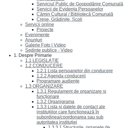
Serviciul Public de Gospodărire Comunală
Servicii de Evidența Persoanelor
Cămin Cultural / Bibliotecă Comunală
Creșe, Grădinițe, Școli
Servicii online
Proiecte
Evenimente
Anunțuri
Galerie Foto | Video
Sedinte publice - Video
1. Despre Primarie
1.1 LEGISLAȚIE
1.2 CONDUCERE
1.2.1 Lista persoanelor din conducere
1.2.2 Agenda conducerii
Programare audiențe
1.3 ORGANIZARE
1.3.1 Regulament de organizare și
funcționare
1.3.2 Organigrama
1.3.3 Lista și datele de contact ale
instituțiilor care funcționează în
subordinea/coordonarea sau sub
autoritatea instituției
1.3.3.1 Structurile, organele de