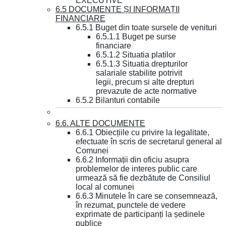
EXECUTIVE
6.5 DOCUMENTE ȘI INFORMAȚII
FINANCIARE
6.5.1 Buget din toate sursele de venituri
6.5.1.1 Buget pe surse
financiare
6.5.1.2 Situatia platilor
6.5.1.3 Situatia drepturilor
salariale stabilite potrivit
legii, precum si alte drepturi
prevazute de acte normative
6.5.2 Bilanturi contabile
6.6. ALTE DOCUMENTE
6.6.1 Obiecțiile cu privire la legalitate,
efectuate în scris de secretarul general al
Comunei
6.6.2 Informații din oficiu asupra
problemelor de interes public care
urmează să fie dezbătute de Consiliul
local al comunei
6.6.3 Minutele în care se consemnează,
în rezumat, punctele de vedere
exprimate de participanți la ședinele
publice