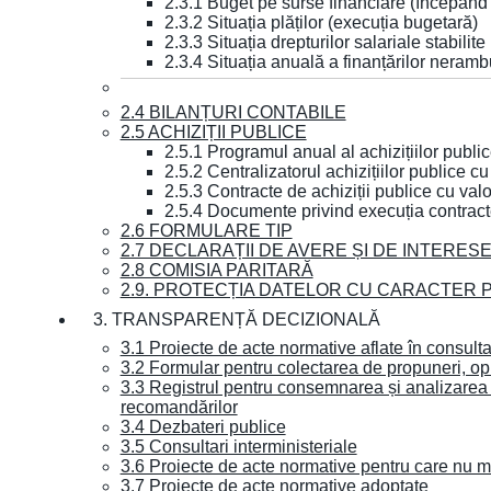
2.3.1 Buget pe surse financiare (începând
2.3.2 Situația plăților (execuția bugetară)
2.3.3 Situația drepturilor salariale stabilit
2.3.4 Situația anuală a finanțărilor neramb
2.4 BILANȚURI CONTABILE
2.5 ACHIZIȚII PUBLICE
2.5.1 Programul anual al achizițiilor publi
2.5.2 Centralizatorul achizițiilor publice 
2.5.3 Contracte de achiziții publice cu va
2.5.4 Documente privind execuția contract
2.6 FORMULARE TIP
2.7 DECLARAȚII DE AVERE ȘI DE INTERES
2.8 COMISIA PARITARĂ
2.9. PROTECȚIA DATELOR CU CARACTER
3. TRANSPARENȚĂ DECIZIONALĂ
3.1 Proiecte de acte normative aflate în consult
3.2 Formular pentru colectarea de propuneri, opi
3.3 Registrul pentru consemnarea și analizarea p
recomandărilor
3.4 Dezbateri publice
3.5 Consultari interministeriale
3.6 Proiecte de acte normative pentru care nu ma
3.7 Proiecte de acte normative adoptate