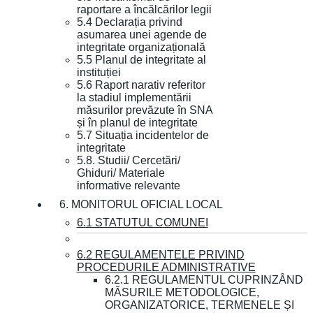
raportare a încălcărilor legii
5.4 Declarația privind
asumarea unei agende de
integritate organizațională
5.5 Planul de integritate al
instituției
5.6 Raport narativ referitor
la stadiul implementării
măsurilor prevăzute în SNA
și în planul de integritate
5.7 Situația incidentelor de
integritate
5.8. Studii/ Cercetări/
Ghiduri/ Materiale
informative relevante
6. MONITORUL OFICIAL LOCAL
6.1 STATUTUL COMUNEI
6.2 REGULAMENTELE PRIVIND
PROCEDURILE ADMINISTRATIVE
6.2.1 REGULAMENTUL CUPRINZÂND
MĂSURILE METODOLOGICE,
ORGANIZATORICE, TERMENELE ȘI