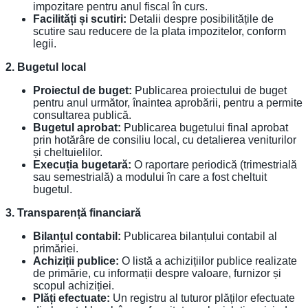
impozitare pentru anul fiscal în curs.
Facilități și scutiri:
Detalii despre posibilitățile de
scutire sau reducere de la plata impozitelor, conform
legii.
2. Bugetul local
Proiectul de buget:
Publicarea proiectului de buget
pentru anul următor, înaintea aprobării, pentru a permite
consultarea publică.
Bugetul aprobat:
Publicarea bugetului final aprobat
prin hotărâre de consiliu local, cu detalierea veniturilor
și cheltuielilor.
Execuția bugetară:
O raportare periodică (trimestrială
sau semestrială) a modului în care a fost cheltuit
bugetul.
3. Transparență financiară
Bilanțul contabil:
Publicarea bilanțului contabil al
primăriei.
Achiziții publice:
O listă a achizițiilor publice realizate
de primărie, cu informații despre valoare, furnizor și
scopul achiziției.
Plăți efectuate:
Un registru al tuturor plăților efectuate