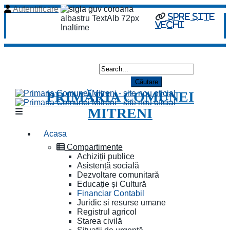
Autentificare
spre site
vechi
PRIMĂRIA COMUNEI
MITRENI
Acasa
Compartimente
Achiziții publice
Asistență socială
Dezvoltare comunitară
Educație și Cultură
Financiar Contabil
Juridic si resurse umane
Registrul agricol
Starea civilă