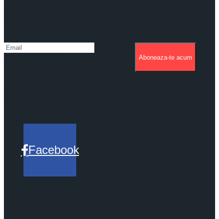
Aboneaza-te la newsletter
Please fill
the required field.
Aboneaza-te acum
Pe retele sociale
Facebook