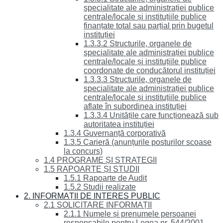
specialitate ale administrației publice
centrale/locale și instituțiile publice
finanțate total sau parțial prin bugetul
instituției
1.3.3.2 Structurile, organele de
specialitate ale administrației publice
centrale/locale și instituțiile publice
coordonate de conducătorul instituției
1.3.3.3 Structurile, organele de
specialitate ale administrației publice
centrale/locale și instituțiile publice
aflate în subordinea instituției
1.3.3.4 Unitățile care funcționează sub
autoritatea instituției
1.3.4 Guvernanță corporativă
1.3.5 Carieră (anunțurile posturilor scoase
la concurs)
1.4 PROGRAME ȘI STRATEGII
1.5 RAPOARTE ȘI STUDII
1.5.1 Rapoarte de Audit
1.5.2 Studii realizate
2. INFORMAȚII DE INTERES PUBLIC
2.1 SOLICITARE INFORMAȚII
2.1.1 Numele și prenumele persoanei
responsabile pentru Legea nr. 544/2001