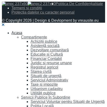
Politica De Confidențialitate
Termeni și condiții
Protectia datelor cu caracter personal
© Copyright 2026 | Design & Devlopment by vreausite.eu
Acasa
Compartimente
Achiziții publice
Asistență socială
Dezvoltare comunitară
Educație și Cultură
Financiar Contabil
Juridic si resurse umane
Registrul agricol
Starea civilă
Situații de urgență
Serviciul Administrativ
Taxe și impozite
Urbanism cadastru
Utilități publice
Servicii Publice în Subordine
Serviciul Voluntar pentru Situații de Urgență
Poliția Locală