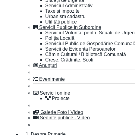
Situații de urgență
Serviciul Administrativ
Taxe și impozite
Urbanism cadastru
Utilități publice
Servicii Publice în Subordine
Serviciul Voluntar pentru Situații de Urgen
Poliția Locală
Serviciul Public de Gospodărire Comunal
Servicii de Evidența Persoanelor
Cămin Cultural / Bibliotecă Comunală
Creșe, Grădinițe, Școli
Anunțuri
Evenimente
Servicii online
Proiecte
Galerie Foto | Video
Sedinte publice - Video
1. Despre Primarie