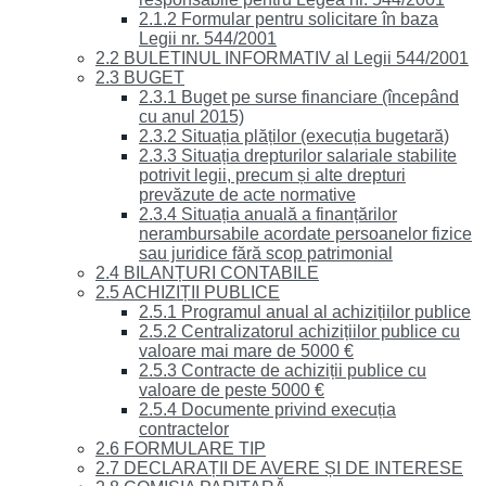
2.1.2 Formular pentru solicitare în baza
Legii nr. 544/2001
2.2 BULETINUL INFORMATIV al Legii 544/2001
2.3 BUGET
2.3.1 Buget pe surse financiare (începând
cu anul 2015)
2.3.2 Situația plăților (execuția bugetară)
2.3.3 Situația drepturilor salariale stabilite
potrivit legii, precum și alte drepturi
prevăzute de acte normative
2.3.4 Situația anuală a finanțărilor
nerambursabile acordate persoanelor fizice
sau juridice fără scop patrimonial
2.4 BILANȚURI CONTABILE
2.5 ACHIZIȚII PUBLICE
2.5.1 Programul anual al achizițiilor publice
2.5.2 Centralizatorul achizițiilor publice cu
valoare mai mare de 5000 €
2.5.3 Contracte de achiziții publice cu
valoare de peste 5000 €
2.5.4 Documente privind execuția
contractelor
2.6 FORMULARE TIP
2.7 DECLARAȚII DE AVERE ȘI DE INTERESE