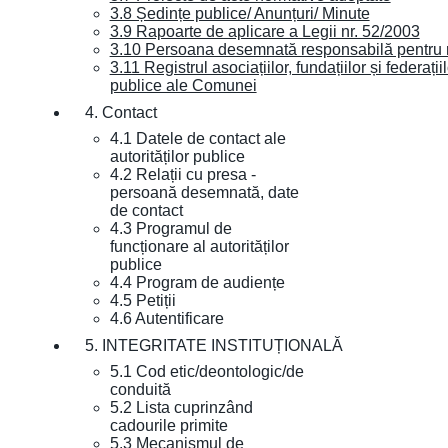
3.8 Ședințe publice/ Anunțuri/ Minute
3.9 Rapoarte de aplicare a Legii nr. 52/2003
3.10 Persoana desemnată responsabilă pentru re
3.11 Registrul asociațiilor, fundațiilor și federații
publice ale Comunei
4. Contact
4.1 Datele de contact ale
autorităților publice
4.2 Relații cu presa -
persoană desemnată, date
de contact
4.3 Programul de
funcționare al autorităților
publice
4.4 Program de audiențe
4.5 Petiții
4.6 Autentificare
5. INTEGRITATE INSTITUȚIONALĂ
5.1 Cod etic/deontologic/de
conduită
5.2 Lista cuprinzând
cadourile primite
5.3 Mecanismul de