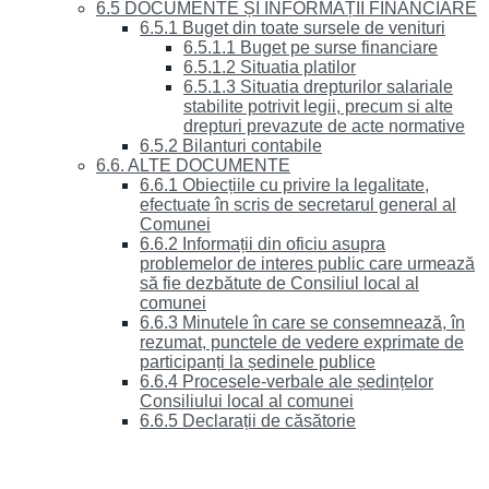
6.5 DOCUMENTE ȘI INFORMAȚII FINANCIARE
6.5.1 Buget din toate sursele de venituri
6.5.1.1 Buget pe surse financiare
6.5.1.2 Situatia platilor
6.5.1.3 Situatia drepturilor salariale
stabilite potrivit legii, precum si alte
drepturi prevazute de acte normative
6.5.2 Bilanturi contabile
6.6. ALTE DOCUMENTE
6.6.1 Obiecțiile cu privire la legalitate,
efectuate în scris de secretarul general al
Comunei
6.6.2 Informații din oficiu asupra
problemelor de interes public care urmează
să fie dezbătute de Consiliul local al
comunei
6.6.3 Minutele în care se consemnează, în
rezumat, punctele de vedere exprimate de
participanți la ședinele publice
6.6.4 Procesele-verbale ale ședințelor
Consiliului local al comunei
6.6.5 Declarații de căsătorie