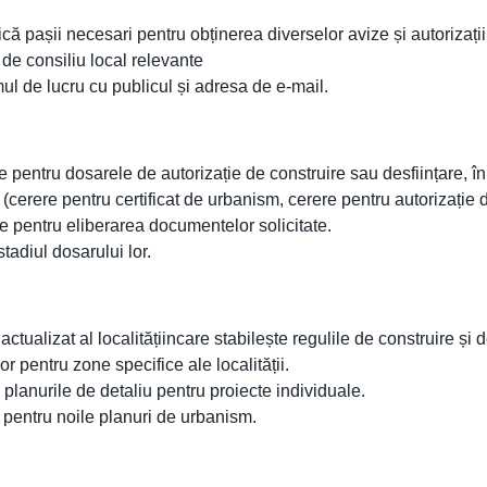
ă pașii necesari pentru obținerea diverselor avize și autorizații
e de consiliu local relevante
l de lucru cu publicul și adresa de e-mail.
 pentru dosarele de autorizație de construire sau desființare, în 
cerere pentru certificat de urbanism, cerere pentru autorizație d
e pentru eliberarea documentelor solicitate.
tadiul dosarului lor.
ualizat al localitățiincare stabilește regulile de construire și de
r pentru zone specifice ale localității.
 planurile de detaliu pentru proiecte individuale.
 pentru noile planuri de urbanism.