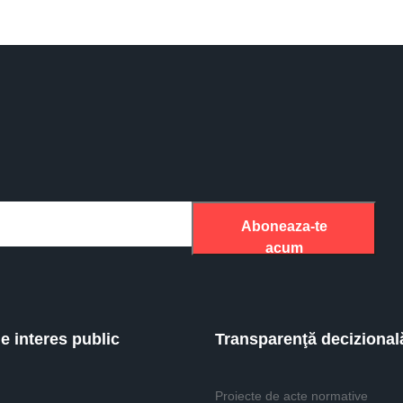
Aboneaza-te
acum
de interes public
Transparenţă decizional
Proiecte de acte normative