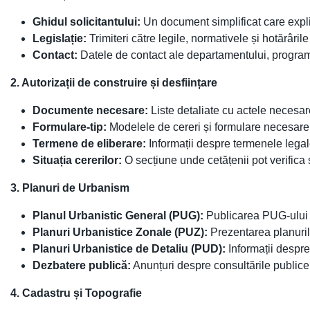
Ghidul solicitantului:
Un document simplificat care explic
Legislație:
Trimiteri către legile, normativele și hotărâril
Contact:
Datele de contact ale departamentului, programu
2. Autorizații de construire și desființare
Documente necesare:
Liste detaliate cu actele necesare
Formulare-tip:
Modelele de cereri și formulare necesare (
Termene de eliberare:
Informații despre termenele legal
Situația cererilor:
O secțiune unde cetățenii pot verifica s
3. Planuri de Urbanism
Planul Urbanistic General (PUG):
Publicarea PUG-ului act
Planuri Urbanistice Zonale (PUZ):
Prezentarea planurilo
Planuri Urbanistice de Detaliu (PUD):
Informații despre
Dezbatere publică:
Anunțuri despre consultările publice
4. Cadastru și Topografie