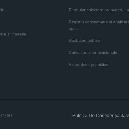
ile
Formular colectare propuneri, opi
Registru consemnare si analizar
opinii
vere si interese
Dezbateri publice
Consultari interministeriale
Video Şedinţe publice
Politica De Confidențialitat