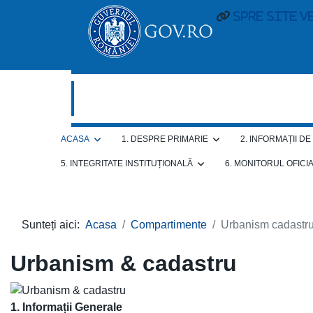
spre site v
ACASA
1. DESPRE PRIMARIE
2. INFORMAȚII D
5. INTEGRITATE INSTITUȚIONALĂ
6. MONITORUL OFICI
Sunteți aici:
Acasa
Compartimente
Urbanism cadastr
Urbanism & cadastru
1. Informații Generale