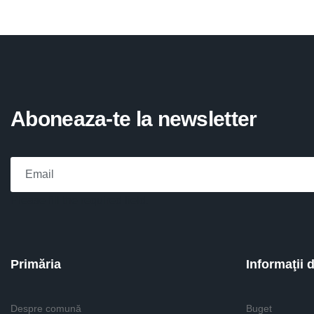
Aboneaza-te la newsletter
Please fill the required field.
Primăria
Informaţii 
Despre comună
Buget