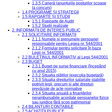
1.3.5 Carieră (anunțurile posturilor scoase
la concurs)
1.4 PROGRAME ȘI STRATEGII
1.5 RAPOARTE ȘI STUDII
1.5.1 Rapoarte de Audit
1.5.2 Studii realizate
2. INFORMAȚII DE INTERES PUBLIC
2.1 SOLICITARE INFORMAȚII
2.1.1 Numele și prenumele persoanei
responsabile pentru Legea nr. 544/2001
2.1.2 Formular pentru solicitare în baza
Legii nr. 544/2001
2.2 BULETINUL INFORMATIV al Legii 544/2001
2.3 BUGET
2.3.1 Buget pe surse financiare (începând
cu anul 2015)
2.3.2 Situația plăților (execuția bugetară)
2.3.3 Situația drepturilor salariale stabilite
potrivit legii, precum și alte drepturi
prevăzute de acte normative
2.3.4 Situația anuală a finanțărilor
nerambursabile acordate persoanelor fizice
sau juridice fără scop patrimonial
2.4 BILANȚURI CONTABILE
2.5 ACHIZIȚII PUBLICE