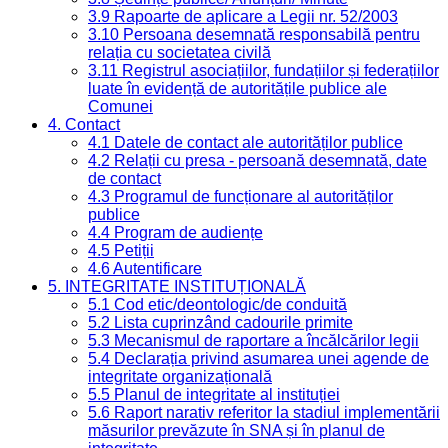
3.9 Rapoarte de aplicare a Legii nr. 52/2003
3.10 Persoana desemnată responsabilă pentru
relația cu societatea civilă
3.11 Registrul asociațiilor, fundațiilor și federațiilor
luate în evidență de autoritățile publice ale
Comunei
4. Contact
4.1 Datele de contact ale autorităților publice
4.2 Relații cu presa - persoană desemnată, date
de contact
4.3 Programul de funcționare al autorităților
publice
4.4 Program de audiențe
4.5 Petiții
4.6 Autentificare
5. INTEGRITATE INSTITUȚIONALĂ
5.1 Cod etic/deontologic/de conduită
5.2 Lista cuprinzând cadourile primite
5.3 Mecanismul de raportare a încălcărilor legii
5.4 Declarația privind asumarea unei agende de
integritate organizațională
5.5 Planul de integritate al instituției
5.6 Raport narativ referitor la stadiul implementării
măsurilor prevăzute în SNA și în planul de