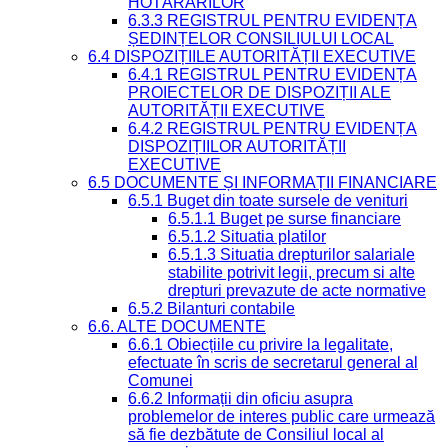
HOTĂRÂRILOR
6.3.3 REGISTRUL PENTRU EVIDENȚA
ȘEDINȚELOR CONSILIULUI LOCAL
6.4 DISPOZIȚIILE AUTORITĂȚII EXECUTIVE
6.4.1 REGISTRUL PENTRU EVIDENȚA
PROIECTELOR DE DISPOZIȚII ALE
AUTORITĂȚII EXECUTIVE
6.4.2 REGISTRUL PENTRU EVIDENȚA
DISPOZIȚIILOR AUTORITĂȚII
EXECUTIVE
6.5 DOCUMENTE ȘI INFORMAȚII FINANCIARE
6.5.1 Buget din toate sursele de venituri
6.5.1.1 Buget pe surse financiare
6.5.1.2 Situatia platilor
6.5.1.3 Situatia drepturilor salariale
stabilite potrivit legii, precum si alte
drepturi prevazute de acte normative
6.5.2 Bilanturi contabile
6.6. ALTE DOCUMENTE
6.6.1 Obiecțiile cu privire la legalitate,
efectuate în scris de secretarul general al
Comunei
6.6.2 Informații din oficiu asupra
problemelor de interes public care urmează
să fie dezbătute de Consiliul local al