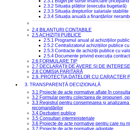
2.3.1 Buget pe surse financiare (începând
2.3.2 Situația plăților (execuția bugetară)
2.3.3 Situația drepturilor salariale stabilit
2.3.4 Situația anuală a finanțărilor neramb
2.4 BILANȚURI CONTABILE
2.5 ACHIZIȚII PUBLICE
2.5.1 Programul anual al achizițiilor publi
2.5.2 Centralizatorul achizițiilor publice 
2.5.3 Contracte de achiziții publice cu va
2.5.4 Documente privind execuția contract
2.6 FORMULARE TIP
2.7 DECLARAȚII DE AVERE ȘI DE INTERES
2.8 COMISIA PARITARĂ
2.9. PROTECȚIA DATELOR CU CARACTER
3. TRANSPARENȚĂ DECIZIONALĂ
3.1 Proiecte de acte normative aflate în consult
3.2 Formular pentru colectarea de propuneri, opi
3.3 Registrul pentru consemnarea și analizarea p
recomandărilor
3.4 Dezbateri publice
3.5 Consultari interministeriale
3.6 Proiecte de acte normative pentru care nu ma
3.7 Proiecte de acte normative adoptate