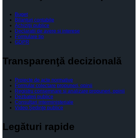
Buget
Bilanţuri contabile
Achiziţii publice
Declaratii de avere si interese
Formulare tip
GDPR
Transparenţă decizională
Proiecte de acte normative
Formular colectare propuneri, opinii
Registru consemnare si analizare propuneri, opinii
Dezbateri publice
Consultari interministeriale
Video Şedinţe publice
Legături rapide