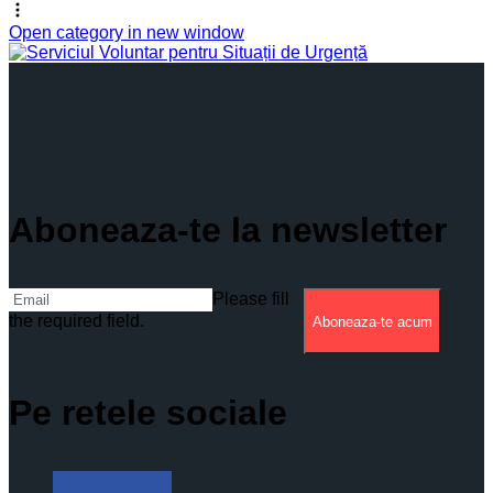
Open category in new window
Aboneaza-te la newsletter
Please fill
the required field.
Aboneaza-te acum
Pe retele sociale