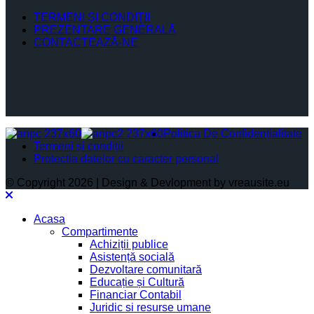
TERMENI ŞI CONDIŢII
PREZENTARE GENERALĂ
CONTACTEAZĂ-NE
Politica De Confidențialitate
Termeni și condiții
Protectia datelor cu caracter personal
© Copyright 2026 | Design & Devlopment by vreausite.eu
Acasa
Compartimente
Achiziții publice
Asistență socială
Dezvoltare comunitară
Educație și Cultură
Financiar Contabil
Juridic si resurse umane