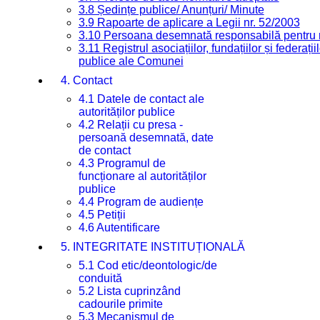
3.8 Ședințe publice/ Anunțuri/ Minute
3.9 Rapoarte de aplicare a Legii nr. 52/2003
3.10 Persoana desemnată responsabilă pentru re
3.11 Registrul asociațiilor, fundațiilor și federații
publice ale Comunei
4. Contact
4.1 Datele de contact ale
autorităților publice
4.2 Relații cu presa -
persoană desemnată, date
de contact
4.3 Programul de
funcționare al autorităților
publice
4.4 Program de audiențe
4.5 Petiții
4.6 Autentificare
5. INTEGRITATE INSTITUȚIONALĂ
5.1 Cod etic/deontologic/de
conduită
5.2 Lista cuprinzând
cadourile primite
5.3 Mecanismul de