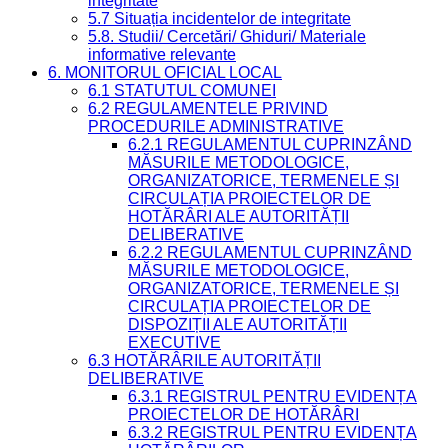
integritate
5.7 Situația incidentelor de integritate
5.8. Studii/ Cercetări/ Ghiduri/ Materiale
informative relevante
6. MONITORUL OFICIAL LOCAL
6.1 STATUTUL COMUNEI
6.2 REGULAMENTELE PRIVIND
PROCEDURILE ADMINISTRATIVE
6.2.1 REGULAMENTUL CUPRINZÂND
MĂSURILE METODOLOGICE,
ORGANIZATORICE, TERMENELE ȘI
CIRCULAȚIA PROIECTELOR DE
HOTĂRÂRI ALE AUTORITĂȚII
DELIBERATIVE
6.2.2 REGULAMENTUL CUPRINZÂND
MĂSURILE METODOLOGICE,
ORGANIZATORICE, TERMENELE ȘI
CIRCULAȚIA PROIECTELOR DE
DISPOZIȚII ALE AUTORITĂȚII
EXECUTIVE
6.3 HOTĂRÂRILE AUTORITĂȚII
DELIBERATIVE
6.3.1 REGISTRUL PENTRU EVIDENȚA
PROIECTELOR DE HOTĂRÂRI
6.3.2 REGISTRUL PENTRU EVIDENȚA