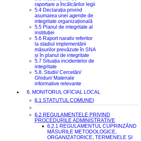
raportare a încălcărilor legii
5.4 Declarația privind
asumarea unei agende de
integritate organizațională
5.5 Planul de integritate al
instituției
5.6 Raport narativ referitor
la stadiul implementării
măsurilor prevăzute în SNA
și în planul de integritate
5.7 Situația incidentelor de
integritate
5.8. Studii/ Cercetări/
Ghiduri/ Materiale
informative relevante
6. MONITORUL OFICIAL LOCAL
6.1 STATUTUL COMUNEI
6.2 REGULAMENTELE PRIVIND
PROCEDURILE ADMINISTRATIVE
6.2.1 REGULAMENTUL CUPRINZÂND
MĂSURILE METODOLOGICE,
ORGANIZATORICE, TERMENELE ȘI