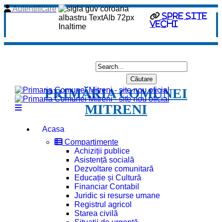
Autentificare
spre site
vechi
PRIMĂRIA COMUNEI
MITRENI
Acasa
Compartimente
Achiziții publice
Asistență socială
Dezvoltare comunitară
Educație și Cultură
Financiar Contabil
Juridic si resurse umane
Registrul agricol
Starea civilă