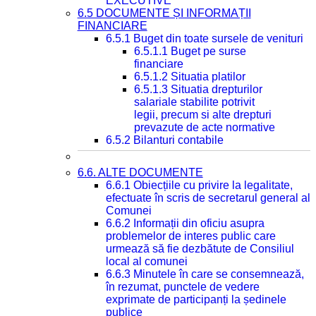
EXECUTIVE
6.5 DOCUMENTE ȘI INFORMAȚII
FINANCIARE
6.5.1 Buget din toate sursele de venituri
6.5.1.1 Buget pe surse
financiare
6.5.1.2 Situatia platilor
6.5.1.3 Situatia drepturilor
salariale stabilite potrivit
legii, precum si alte drepturi
prevazute de acte normative
6.5.2 Bilanturi contabile
6.6. ALTE DOCUMENTE
6.6.1 Obiecțiile cu privire la legalitate,
efectuate în scris de secretarul general al
Comunei
6.6.2 Informații din oficiu asupra
problemelor de interes public care
urmează să fie dezbătute de Consiliul
local al comunei
6.6.3 Minutele în care se consemnează,
în rezumat, punctele de vedere
exprimate de participanți la ședinele
publice