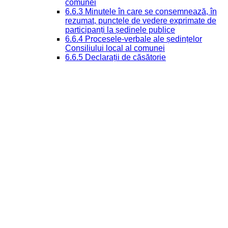
comunei
6.6.3 Minutele în care se consemnează, în
rezumat, punctele de vedere exprimate de
participanți la ședinele publice
6.6.4 Procesele-verbale ale ședințelor
Consiliului local al comunei
6.6.5 Declarații de căsătorie