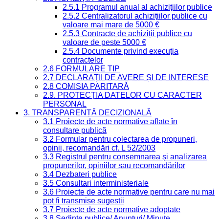
2.5.1 Programul anual al achizițiilor publice
2.5.2 Centralizatorul achizițiilor publice cu
valoare mai mare de 5000 €
2.5.3 Contracte de achiziții publice cu
valoare de peste 5000 €
2.5.4 Documente privind execuția
contractelor
2.6 FORMULARE TIP
2.7 DECLARAȚII DE AVERE ȘI DE INTERESE
2.8 COMISIA PARITARĂ
2.9. PROTECȚIA DATELOR CU CARACTER
PERSONAL
3. TRANSPARENȚĂ DECIZIONALĂ
3.1 Proiecte de acte normative aflate în
consultare publică
3.2 Formular pentru colectarea de propuneri,
opinii, recomandări cf. L 52/2003
3.3 Registrul pentru consemnarea și analizarea
propunerilor, opiniilor sau recomandărilor
3.4 Dezbateri publice
3.5 Consultari interministeriale
3.6 Proiecte de acte normative pentru care nu mai
pot fi transmise sugestii
3.7 Proiecte de acte normative adoptate
3.8 Ședințe publice/ Anunțuri/ Minute