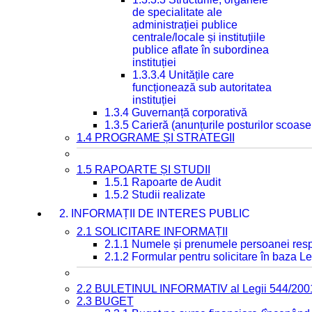
de specialitate ale
administrației publice
centrale/locale și instituțiile
publice aflate în subordinea
instituției
1.3.3.4 Unitățile care
funcționează sub autoritatea
instituției
1.3.4 Guvernanță corporativă
1.3.5 Carieră (anunțurile posturilor scoase
1.4 PROGRAME ȘI STRATEGII
1.5 RAPOARTE ȘI STUDII
1.5.1 Rapoarte de Audit
1.5.2 Studii realizate
2. INFORMAȚII DE INTERES PUBLIC
2.1 SOLICITARE INFORMAȚII
2.1.1 Numele și prenumele persoanei resp
2.1.2 Formular pentru solicitare în baza Le
2.2 BULETINUL INFORMATIV al Legii 544/200
2.3 BUGET