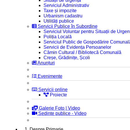
Situații de urgență
Serviciul Administrativ
Taxe și impozite
Urbanism cadastru
Utilități publice
Servicii Publice în Subordine
Serviciul Voluntar pentru Situații de Urgen
Poliția Locală
Serviciul Public de Gospodărire Comunal
Servicii de Evidența Persoanelor
Cămin Cultural / Bibliotecă Comunală
Creșe, Grădinițe, Școli
Anunțuri
Evenimente
Servicii online
Proiecte
Galerie Foto | Video
Sedinte publice - Video
1. Despre Primarie