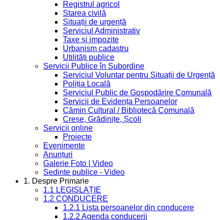
Registrul agricol
Starea civilă
Situații de urgență
Serviciul Administrativ
Taxe și impozite
Urbanism cadastru
Utilități publice
Servicii Publice în Subordine
Serviciul Voluntar pentru Situații de Urgență
Poliția Locală
Serviciul Public de Gospodărire Comunală
Servicii de Evidența Persoanelor
Cămin Cultural / Bibliotecă Comunală
Creșe, Grădinițe, Școli
Servicii online
Proiecte
Evenimente
Anunțuri
Galerie Foto | Video
Sedinte publice - Video
1. Despre Primarie
1.1 LEGISLAȚIE
1.2 CONDUCERE
1.2.1 Lista persoanelor din conducere
1.2.2 Agenda conducerii