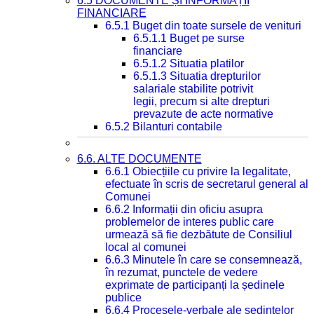
6.5 DOCUMENTE ȘI INFORMAȚII
FINANCIARE
6.5.1 Buget din toate sursele de venituri
6.5.1.1 Buget pe surse
financiare
6.5.1.2 Situatia platilor
6.5.1.3 Situatia drepturilor
salariale stabilite potrivit
legii, precum si alte drepturi
prevazute de acte normative
6.5.2 Bilanturi contabile
6.6. ALTE DOCUMENTE
6.6.1 Obiecțiile cu privire la legalitate,
efectuate în scris de secretarul general al
Comunei
6.6.2 Informații din oficiu asupra
problemelor de interes public care
urmează să fie dezbătute de Consiliul
local al comunei
6.6.3 Minutele în care se consemnează,
în rezumat, punctele de vedere
exprimate de participanți la ședinele
publice
6.6.4 Procesele-verbale ale ședințelor