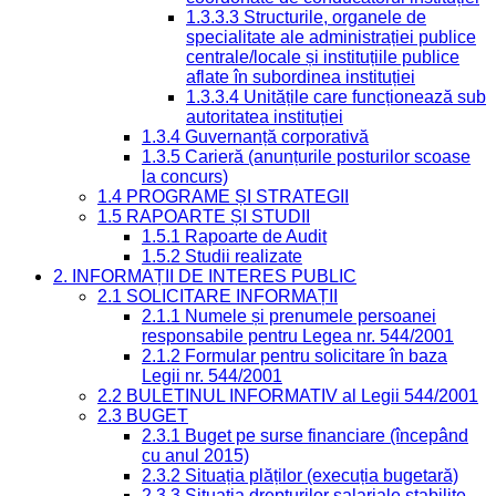
1.3.3.3 Structurile, organele de
specialitate ale administrației publice
centrale/locale și instituțiile publice
aflate în subordinea instituției
1.3.3.4 Unitățile care funcționează sub
autoritatea instituției
1.3.4 Guvernanță corporativă
1.3.5 Carieră (anunțurile posturilor scoase
la concurs)
1.4 PROGRAME ȘI STRATEGII
1.5 RAPOARTE ȘI STUDII
1.5.1 Rapoarte de Audit
1.5.2 Studii realizate
2. INFORMAȚII DE INTERES PUBLIC
2.1 SOLICITARE INFORMAȚII
2.1.1 Numele și prenumele persoanei
responsabile pentru Legea nr. 544/2001
2.1.2 Formular pentru solicitare în baza
Legii nr. 544/2001
2.2 BULETINUL INFORMATIV al Legii 544/2001
2.3 BUGET
2.3.1 Buget pe surse financiare (începând
cu anul 2015)
2.3.2 Situația plăților (execuția bugetară)
2.3.3 Situația drepturilor salariale stabilite