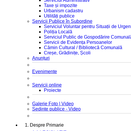
Serviciul Administrativ
Taxe și impozite
Urbanism cadastru
Utilități publice
Servicii Publice în Subordine
Serviciul Voluntar pentru Situații de Urgen
Poliția Locală
Serviciul Public de Gospodărire Comunal
Servicii de Evidența Persoanelor
Cămin Cultural / Bibliotecă Comunală
Creșe, Grădinițe, Școli
Anunțuri
Evenimente
Servicii online
Proiecte
Galerie Foto | Video
Sedinte publice - Video
1. Despre Primarie