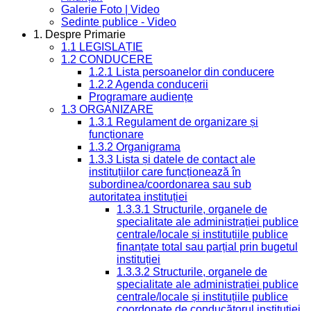
Galerie Foto | Video
Sedinte publice - Video
1. Despre Primarie
1.1 LEGISLAȚIE
1.2 CONDUCERE
1.2.1 Lista persoanelor din conducere
1.2.2 Agenda conducerii
Programare audiențe
1.3 ORGANIZARE
1.3.1 Regulament de organizare și
funcționare
1.3.2 Organigrama
1.3.3 Lista și datele de contact ale
instituțiilor care funcționează în
subordinea/coordonarea sau sub
autoritatea instituției
1.3.3.1 Structurile, organele de
specialitate ale administrației publice
centrale/locale și instituțiile publice
finanțate total sau parțial prin bugetul
instituției
1.3.3.2 Structurile, organele de
specialitate ale administrației publice
centrale/locale și instituțiile publice
coordonate de conducătorul instituției