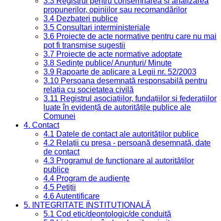
3.3 Registrul pentru consemnarea și analizarea
propunerilor, opiniilor sau recomandărilor
3.4 Dezbateri publice
3.5 Consultari interministeriale
3.6 Proiecte de acte normative pentru care nu mai
pot fi transmise sugestii
3.7 Proiecte de acte normative adoptate
3.8 Ședințe publice/ Anunțuri/ Minute
3.9 Rapoarte de aplicare a Legii nr. 52/2003
3.10 Persoana desemnată responsabilă pentru
relația cu societatea civilă
3.11 Registrul asociațiilor, fundațiilor și federațiilor
luate în evidență de autoritățile publice ale
Comunei
4. Contact
4.1 Datele de contact ale autorităților publice
4.2 Relații cu presa - persoană desemnată, date
de contact
4.3 Programul de funcționare al autorităților
publice
4.4 Program de audiențe
4.5 Petiții
4.6 Autentificare
5. INTEGRITATE INSTITUȚIONALĂ
5.1 Cod etic/deontologic/de conduită