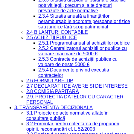
potrivit legii, precum și alte drepturi
prevăzute de acte normative
2.3.4 Situația anuală a finanțărilor
nerambursabile acordate persoanelor fizice
sau juridice fără scop patrimonial
2.4 BILANȚURI CONTABILE
2.5 ACHIZIȚII PUBLICE
2.5.1 Programul anual al achizițiilor publice
2.5.2 Centralizatorul achizițiilor publice cu
valoare mai mare de 5000 €
2.5.3 Contracte de achiziții publice cu
valoare de peste 5000 €
2.5.4 Documente privind execuția
contractelor
2.6 FORMULARE TIP
2.7 DECLARAȚII DE AVERE ȘI DE INTERESE
2.8 COMISIA PARITARĂ
2.9. PROTECȚIA DATELOR CU CARACTER
PERSONAL
3. TRANSPARENȚĂ DECIZIONALĂ
3.1 Proiecte de acte normative aflate în
consultare publică
3.2 Formular pentru colectarea de propuneri,
opinii, recomandări cf. L 52/2003