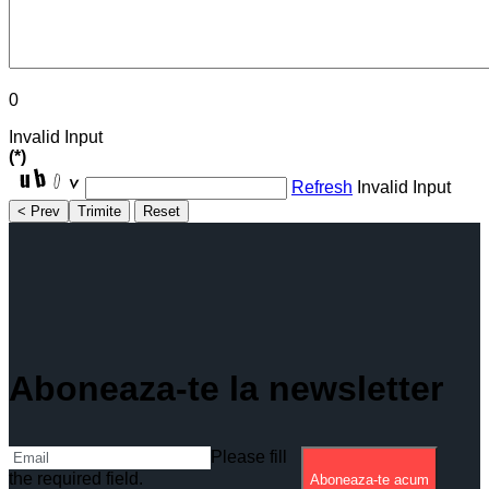
0
Invalid Input
(*)
Refresh
Invalid Input
< Prev
Trimite
Reset
Aboneaza-te la newsletter
Please fill
the required field.
Aboneaza-te acum