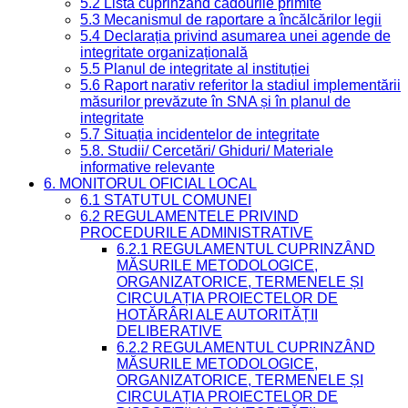
5.2 Lista cuprinzând cadourile primite
5.3 Mecanismul de raportare a încălcărilor legii
5.4 Declarația privind asumarea unei agende de
integritate organizațională
5.5 Planul de integritate al instituției
5.6 Raport narativ referitor la stadiul implementării
măsurilor prevăzute în SNA și în planul de
integritate
5.7 Situația incidentelor de integritate
5.8. Studii/ Cercetări/ Ghiduri/ Materiale
informative relevante
6. MONITORUL OFICIAL LOCAL
6.1 STATUTUL COMUNEI
6.2 REGULAMENTELE PRIVIND
PROCEDURILE ADMINISTRATIVE
6.2.1 REGULAMENTUL CUPRINZÂND
MĂSURILE METODOLOGICE,
ORGANIZATORICE, TERMENELE ȘI
CIRCULAȚIA PROIECTELOR DE
HOTĂRÂRI ALE AUTORITĂȚII
DELIBERATIVE
6.2.2 REGULAMENTUL CUPRINZÂND
MĂSURILE METODOLOGICE,
ORGANIZATORICE, TERMENELE ȘI
CIRCULAȚIA PROIECTELOR DE