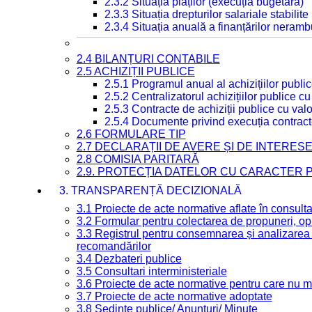
2.3.2 Situația plăților (execuția bugetară)
2.3.3 Situația drepturilor salariale stabilit
2.3.4 Situația anuală a finanțărilor neramb
2.4 BILANȚURI CONTABILE
2.5 ACHIZIȚII PUBLICE
2.5.1 Programul anual al achizițiilor publi
2.5.2 Centralizatorul achizițiilor publice 
2.5.3 Contracte de achiziții publice cu va
2.5.4 Documente privind execuția contract
2.6 FORMULARE TIP
2.7 DECLARAȚII DE AVERE ȘI DE INTERES
2.8 COMISIA PARITARĂ
2.9. PROTECȚIA DATELOR CU CARACTER
3. TRANSPARENȚĂ DECIZIONALĂ
3.1 Proiecte de acte normative aflate în consult
3.2 Formular pentru colectarea de propuneri, opi
3.3 Registrul pentru consemnarea și analizarea p
recomandărilor
3.4 Dezbateri publice
3.5 Consultari interministeriale
3.6 Proiecte de acte normative pentru care nu ma
3.7 Proiecte de acte normative adoptate
3.8 Ședințe publice/ Anunțuri/ Minute