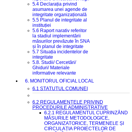
5.4 Declarația privind
asumarea unei agende de
integritate organizațională
5.5 Planul de integritate al
instituției
5.6 Raport narativ referitor
la stadiul implementării
măsurilor prevăzute în SNA
și în planul de integritate
5.7 Situația incidentelor de
integritate
5.8. Studii/ Cercetări/
Ghiduri/ Materiale
informative relevante
6. MONITORUL OFICIAL LOCAL
6.1 STATUTUL COMUNEI
6.2 REGULAMENTELE PRIVIND
PROCEDURILE ADMINISTRATIVE
6.2.1 REGULAMENTUL CUPRINZÂND
MĂSURILE METODOLOGICE,
ORGANIZATORICE, TERMENELE ȘI
CIRCULAȚIA PROIECTELOR DE