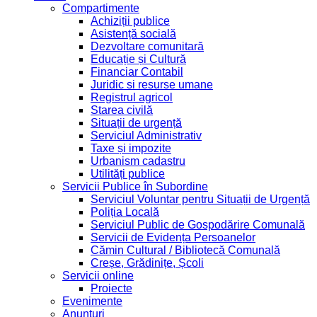
Compartimente
Achiziții publice
Asistență socială
Dezvoltare comunitară
Educație și Cultură
Financiar Contabil
Juridic si resurse umane
Registrul agricol
Starea civilă
Situații de urgență
Serviciul Administrativ
Taxe și impozite
Urbanism cadastru
Utilități publice
Servicii Publice în Subordine
Serviciul Voluntar pentru Situații de Urgență
Poliția Locală
Serviciul Public de Gospodărire Comunală
Servicii de Evidența Persoanelor
Cămin Cultural / Bibliotecă Comunală
Creșe, Grădinițe, Școli
Servicii online
Proiecte
Evenimente
Anunțuri