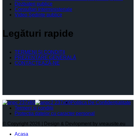
Dezbateri publice
Consultari interministeriale
Video Şedinţe publice
Legături rapide
TERMENI ŞI CONDIŢII
PREZENTARE GENERALĂ
CONTACTEAZĂ-NE
Politica De Confidențialitate
Termeni și condiții
Protectia datelor cu caracter personal
© Copyright 2026 | Design & Devlopment by vreausite.eu
Acasa