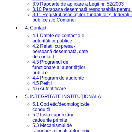
3.9 Rapoarte de aplicare a Legii nr. 52/2003
3.10 Persoana desemnată responsabilă pentru re
3.11 Registrul asociațiilor, fundațiilor și federații
publice ale Comunei
4. Contact
4.1 Datele de contact ale
autorităților publice
4.2 Relații cu presa -
persoană desemnată, date
de contact
4.3 Programul de
funcționare al autorităților
publice
4.4 Program de audiențe
4.5 Petiții
4.6 Autentificare
5. INTEGRITATE INSTITUȚIONALĂ
5.1 Cod etic/deontologic/de
conduită
5.2 Lista cuprinzând
cadourile primite
5.3 Mecanismul de
raportare a încălcărilor legii