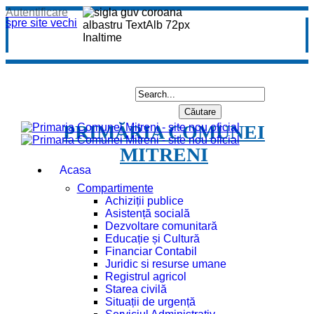
Autentificare
spre site vechi
PRIMĂRIA COMUNEI
MITRENI
Acasa
Compartimente
Achiziții publice
Asistență socială
Dezvoltare comunitară
Educație și Cultură
Financiar Contabil
Juridic si resurse umane
Registrul agricol
Starea civilă
Situații de urgență