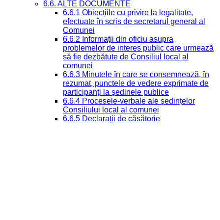
6.6. ALTE DOCUMENTE
6.6.1 Obiecțiile cu privire la legalitate,
efectuate în scris de secretarul general al
Comunei
6.6.2 Informații din oficiu asupra
problemelor de interes public care urmează
să fie dezbătute de Consiliul local al
comunei
6.6.3 Minutele în care se consemnează, în
rezumat, punctele de vedere exprimate de
participanți la ședinele publice
6.6.4 Procesele-verbale ale ședințelor
Consiliului local al comunei
6.6.5 Declarații de căsătorie