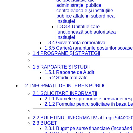
administrației publice
centrale/locale și instituțiile
publice aflate în subordinea
instituției
1.3.3.4 Unitățile care
funcționează sub autoritatea
instituției
1.3.4 Guvernanță corporativă
1.3.5 Carieră (anunțurile posturilor scoase
1.4 PROGRAME ȘI STRATEGII
1.5 RAPOARTE ȘI STUDII
1.5.1 Rapoarte de Audit
1.5.2 Studii realizate
2. INFORMAȚII DE INTERES PUBLIC
2.1 SOLICITARE INFORMAȚII
2.1.1 Numele și prenumele persoanei resp
2.1.2 Formular pentru solicitare în baza Le
2.2 BULETINUL INFORMATIV al Legii 544/200
2.3 BUGET
2.3.1 Buget pe surse financiare (începând